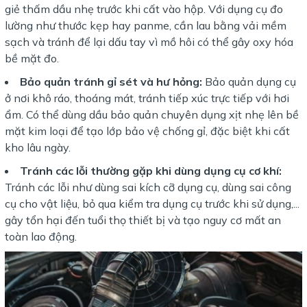
giẻ thấm dầu nhẹ trước khi cất vào hộp. Với dụng cụ đo
lường như thước kẹp hay panme, cần lau bằng vải mềm
sạch và tránh để lại dấu tay vì mồ hôi có thể gây oxy hóa
bề mặt đo.
Bảo quản tránh gỉ sét và hư hỏng:
Bảo quản dụng cụ
ở nơi khô ráo, thoáng mát, tránh tiếp xúc trực tiếp với hơi
ẩm. Có thể dùng dầu bảo quản chuyên dụng xịt nhẹ lên bề
mặt kim loại để tạo lớp bảo vệ chống gỉ, đặc biệt khi cất
kho lâu ngày.
Tránh các lỗi thường gặp khi dùng dụng cụ cơ khí:
Tránh các lỗi như dùng sai kích cỡ dụng cụ, dùng sai công
cụ cho vật liệu, bỏ qua kiểm tra dụng cụ trước khi sử dụng,...
gây tổn hại đến tuổi thọ thiết bị và tạo nguy cơ mất an
toàn lao động.