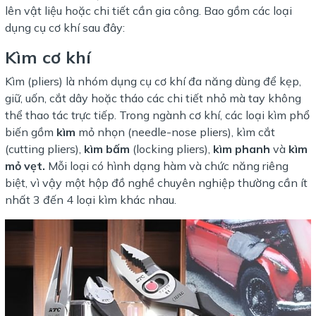
lên vật liệu hoặc chi tiết cần gia công. Bao gồm các loại
dụng cụ cơ khí sau đây:
Kìm cơ khí
Kìm (pliers) là nhóm dụng cụ cơ khí đa năng dùng để kẹp,
giữ, uốn, cắt dây hoặc tháo các chi tiết nhỏ mà tay không
thể thao tác trực tiếp. Trong ngành cơ khí, các loại kìm phổ
biến gồm
kìm
mỏ nhọn (needle-nose pliers), kìm cắt
(cutting pliers),
kìm bấm
(locking pliers),
kìm phanh
và
kìm
mỏ vẹt.
Mỗi loại có hình dạng hàm và chức năng riêng
biệt, vì vậy một hộp đồ nghề chuyên nghiệp thường cần ít
nhất 3 đến 4 loại kìm khác nhau.