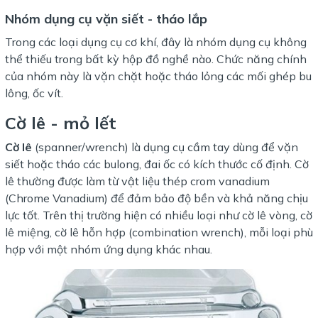
Nhóm dụng cụ vặn siết - tháo lắp
Trong các loại dụng cụ cơ khí, đây là nhóm dụng cụ không
thể thiếu trong bất kỳ hộp đồ nghề nào. Chức năng chính
của nhóm này là vặn chặt hoặc tháo lỏng các mối ghép bu
lông, ốc vít.
Cờ lê - mỏ lết
Cờ lê
(spanner/wrench) là dụng cụ cầm tay dùng để vặn
siết hoặc tháo các bulong, đai ốc có kích thước cố định. Cờ
lê thường được làm từ vật liệu thép crom vanadium
(Chrome Vanadium) để đảm bảo độ bền và khả năng chịu
lực tốt. Trên thị trường hiện có nhiều loại như cờ lê vòng, cờ
lê miệng, cờ lê hỗn hợp (combination wrench), mỗi loại phù
hợp với một nhóm ứng dụng khác nhau.