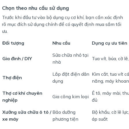
Chọn theo nhu cầu sử dụng
Trước khi đầu tư vào bộ dụng cụ cơ khí, bạn cần xác định
rõ mục đích sử dụng chính để có quyết định mua sắm tối
ưu.
Đối tượng
Nhu cầu
Dụng cụ ưu tiên
Sửa chữa nhỏ tại
Gia đình / DIY
Tua vít, búa, cờ l
nhà
Lắp đặt điện dân
Kìm cắt, tua vít 
Thợ điện
dụng
năng, máy khoan
Thợ cơ khí chuyên
Ê tô, máy mài, th
Gia công kim loại
nghiệp
đủ
Xưởng sửa chữa ô tô /
Bảo dưỡng
Bộ khẩu, cờ lê lự
xe máy
phương tiện
áp suất