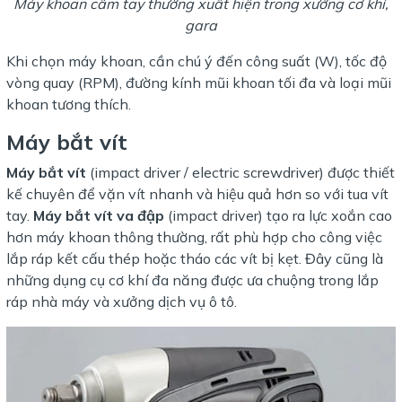
Máy khoan cầm tay thường xuất hiện trong xưởng cơ khí,
gara
Khi chọn máy khoan, cần chú ý đến công suất (W), tốc độ
vòng quay (RPM), đường kính mũi khoan tối đa và loại mũi
khoan tương thích.
Máy bắt vít
Máy bắt vít
(impact driver / electric screwdriver) được thiết
kế chuyên để vặn vít nhanh và hiệu quả hơn so với tua vít
tay.
Máy bắt vít va đập
(impact driver) tạo ra lực xoắn cao
hơn máy khoan thông thường, rất phù hợp cho công việc
lắp ráp kết cấu thép hoặc tháo các vít bị kẹt. Đây cũng là
những dụng cụ cơ khí đa năng được ưa chuộng trong lắp
ráp nhà máy và xưởng dịch vụ ô tô.