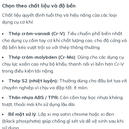
Chọn theo chất liệu và độ bền
Chất liệu quyết định tuổi thọ và hiệu năng của các loại
dụng cụ cơ khí:
Thép crôm-vanadi (Cr-V)
: Tiêu chuẩn phổ biến nhất
cho dụng cụ cầm tay cơ khí chất lượng cao, cho độ cứng và
độ bền kéo vượt trội so với thép thông thường.
Thép crôm-molybden (Cr-Mo)
: Dùng cho các dụng cụ
chịu lực xoắn cao như bộ khẩu, thanh nối vì bền hơn Cr-V
trong điều kiện tải nặng.
Thép S2 (nhiệt luyện):
Thường dùng cho đầu bit tua vít
chuyên nghiệp vì chịu va đập tốt, ít mòn.
Thân nhựa ABS / TPR:
Cán cầm tay bọc nhựa kháng
trượt, thoải mái khi sử dụng lâu dài.
Bề mặt xử lý
: Lớp xi mạ satin chrome hoặc xi đen
(black phosphate) giúp chống gỉ sét và dễ vệ sinh sau khi
sử dụng.