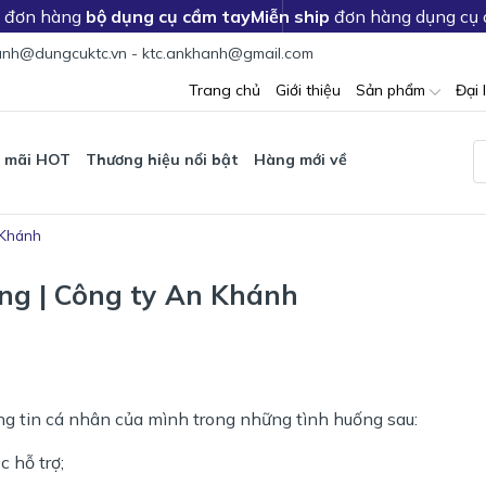
c đơn hàng
bộ dụng cụ cầm tay
Miễn ship
đơn hàng dụng cụ
nh@dungcuktc.vn - ktc.ankhanh@gmail.com
Trang chủ
Giới thiệu
Sản phẩm
Đại 
 mãi HOT
Thương hiệu nổi bật
Hàng mới về
 Khánh
ng | Công ty An Khánh
ng tin cá nhân của mình trong những tình huống sau:
c hỗ trợ;