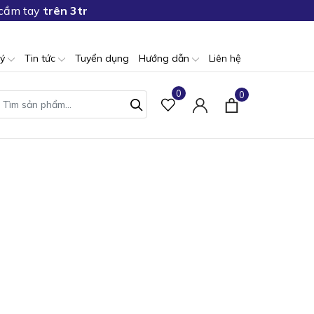
 cầm tay
trên 3tr
lý
Tin tức
Tuyển dụng
Hướng dẫn
Liên hệ
0
0