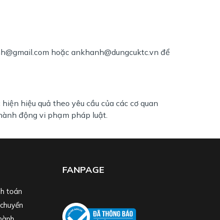
khanh@gmail.com hoặc ankhanh@dungcuktc.vn để
hiện hiệu quả theo yêu cầu của các cơ quan
hành động vi phạm pháp luật.
FANPAGE
h toán
 chuyển
hành