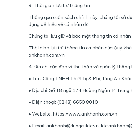
3. Thời gian lưu trữ thông tin
Thông qua cuốn sách chính này, chúng tôi sử dụ
dụng để hiểu về cá nhân đó.
Chúng tôi lưu giữ và bảo mật thông tin cá nhân
Thời gian lưu trữ thông tin cá nhân của Quý kh
ankhanh.com.vn
4. Địa chỉ của đơn vị thu thập và quản lý thông 
• Tên: Công TNHH Thiết bị & Phụ tùng An Khá
• Địa chỉ: Số 18 ngõ 124 Hoàng Ngân, P. Trung H
• Điện thoại: (0243) 6650 8010
• Website: https://www.ankhanh.com.vn
• Email: ankhanh@dungcuktc.vn; ktc.ankhanh