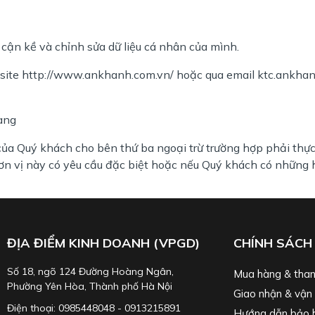
cận kề và chỉnh sửa dữ liệu cá nhân của mình.
website http://www.ankhanh.com.vn/ hoặc qua email ktc.an
àng
a Quý khách cho bên thứ ba ngoại trừ trường hợp phải thực 
n vị này có yêu cầu đặc biệt hoặc nếu Quý khách có những 
ĐỊA ĐIỂM KINH DOANH (VPGD)
CHÍNH SÁCH
Số 18, ngõ 124 Đường Hoàng Ngân,
Mua hàng & than
Phường Yên Hòa, Thành phố Hà Nội
Giao nhận & vận
Điện thoại: 0985448048 - 0913215891
Hướng dẫn bảo 