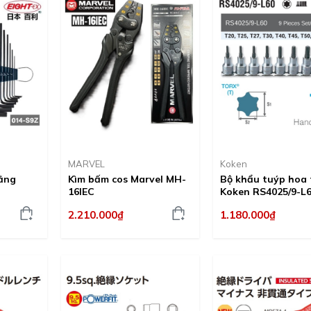
MARVEL
Koken
bằng
Kìm bấm cos Marvel MH-
Bộ khẩu tuýp hoa 
16IEC
Koken RS4025/9-L
2.210.000₫
1.180.000₫