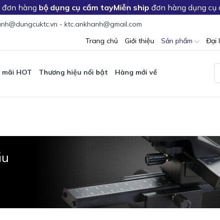
c đơn hàng
bộ dụng cụ cầm tay
Miễn ship
đơn hàng dụng cụ
nh@dungcuktc.vn - ktc.ankhanh@gmail.com
Trang chủ
Giới thiệu
Sản phẩm
Đại 
 mãi HOT
Thương hiệu nổi bật
Hàng mới về
ẩu