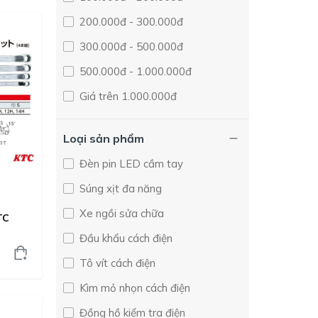
Taiwan
200.000đ - 300.000đ
Nabeya
300.000đ - 500.000đ
Ring Star
500.000đ - 1.000.000đ
OH
Giá trên 1.000.000đ
Super
LOBTEX
Loại sản phẩm
Togawa
Đèn pin LED cầm tay
Mitutoyo
Súng xịt đa năng
TecMate
Xe ngồi sửa chữa
TC
Engineer
Đầu khẩu cách điện
Toyo
Tô vít cách điện
14207M
Kìm mỏ nhọn cách điện
Niigata Seiki
Đồng hồ kiểm tra điện