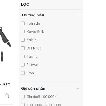
LỌC
Thương hiệu
Tohnichi
Kowa Seiki
Kakuri
OH Nhật
Tajima
Shinwa
Eron
Asahi Tool
ng KTC
Giá sản phẩm
Neturen
Giá dưới 100.000đ
Vessel
100.000đ - 200.000đ