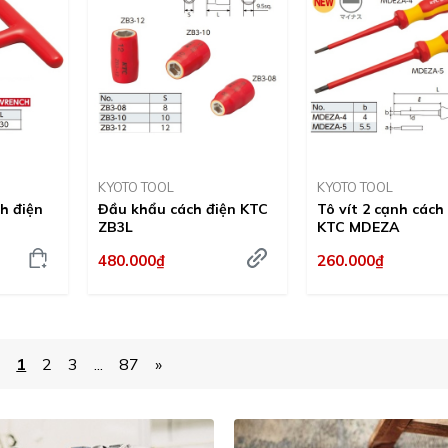
KYOTO TOOL
KYOTO TOOL
ch điện
Đầu khẩu cách điện KTC
Tô vít 2 cạnh cách
ZB3L
KTC MDEZA
480.000₫
260.000₫
«
1
2
3
...
87
»