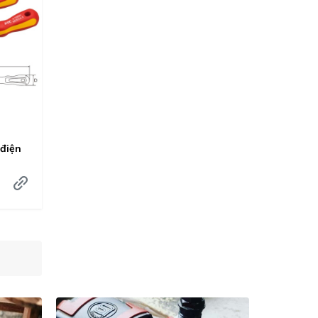
NEPROS
Thanh móc lò xo
MARVEL
Bộ lục giác 3/8 inch
ESCO
Bộ lục giác 1/2 inch
NAC
Xiết mở gu dông
WIHA
Giá cắm đầu khẩu
MASADA
 điện
Giá treo súng vặn ốc
NITTO
Giá treo bình xịt
KTC
Giá treo tay vặn
SHINANO
Khẩu xiết mở ốc khóa
OPPAMA
Núm chỉnh khe hở xupap
SANKYO
Tháo phớt giảm xóc
KYOTO TOOL
Giữ ốc cổ lái