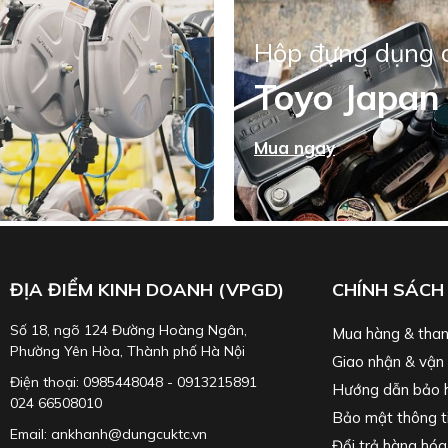
Hộp đựng dụng 
Toyo Japan
Mua ngay
ĐỊA ĐIỂM KINH DOANH (VPGD)
CHÍNH SÁCH
Số 18, ngõ 124 Đường Hoàng Ngân,
Mua hàng & than
Phường Yên Hòa, Thành phố Hà Nội
Giao nhận & vận
Điện thoại: 0985448048 - 0913215891
Hướng dẫn bảo 
024 66508010
Bảo mật thông t
Email: ankhanh@dungcuktc.vn
Đổi trả hàng hóa