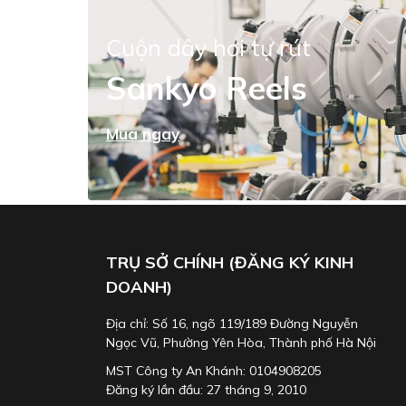
Cuộn dây hơi tự rút
Sankyo Reels
Mua ngay
TRỤ SỞ CHÍNH (ĐĂNG KÝ KINH
DOANH)
Địa chỉ: Số 16, ngõ 119/189 Đường Nguyễn
Ngọc Vũ, Phường Yên Hòa, Thành phố Hà Nội
MST Công ty An Khánh: 0104908205
Đăng ký lần đầu: 27 tháng 9, 2010