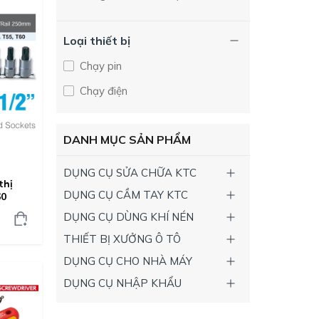
Koken
Cờ lê lực cách điện
EIGHT
Loại thiết bị
Tay xiết tự động
MIDTRONICS
Chạy pin
Bộ khẩu tuýp hoa thị
IRWIN
Chạy điện
Khay đựng dụng cụ
Wera
Cờ lê xiết lực
HASCO
DANH MỤC SẢN PHẨM
Cục tạo từ tính
Kanon
Núm vặn van lốp xe
DỤNG CỤ SỬA CHỮA KTC
NPA
thị
Bộ đầu khẩu lục giác
DỤNG CỤ CẦM TAY KTC
60
Kyoritsu
DỤNG CỤ DÙNG KHÍ NÉN
Cần siết lực điện tử
Sanwa
THIẾT BỊ XƯỞNG Ô TÔ
Đèn LED sạc cầm tay
ASAHI
DỤNG CỤ CHO NHÀ MÁY
Bộ cờ lê tròng mỏng
DELVO
DỤNG CỤ NHẬP KHẨU
Bộ tròng mỏng
BiX
Bộ cờ lê mỏng