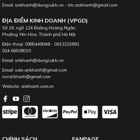
Email: ankhanh@dungcuktc.vn - ktc.ankhanh@gmail.com
ĐỊA ĐIỂM KINH DOANH (VPGD)
Số 18, ngõ 124 Đường Hoàng Ngân,
Phường Yên Hòa, Thành phố Hà Nội
Điện thoại: 0985448048 - 0913215891
024 66508010
Email: ankhanh@dungcuktc.vn
Email: sale.ankhanh@gmail.com
sv.nd.khanh@gmail.com
Website:
ankhanh.com.vn
CHÍNH SÁCH
FANPAGE