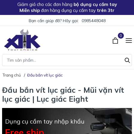
Giảm giá
cho các đơn hàng
bộ dụng cụ cầm tay
Miễn ship
đơn hàng dụng cụ cầm tay
trên 3tr
Bạn cần giúp đỡ? Hãy gọi:
0985448048
0
Trang chủ
Đầu bắn vít lục giác
Đầu bắn vít lục giác - Mũi vặn vít
lục giác | Lục giác Eight
Dụng cụ cầm tay nhập khẩu
Free ship