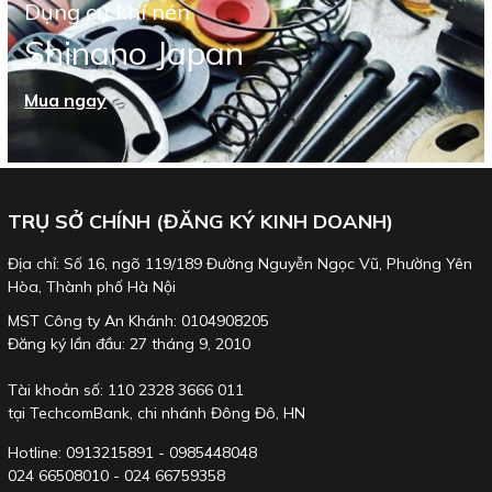
Dụng cụ khí nén
Shinano Japan
Mua ngay
TRỤ SỞ CHÍNH (ĐĂNG KÝ KINH DOANH)
Địa chỉ: Số 16, ngõ 119/189 Đường Nguyễn Ngọc Vũ, Phường Yên
Hòa, Thành phố Hà Nội
MST Công ty An Khánh: 0104908205
Đăng ký lần đầu: 27 tháng 9, 2010
Tài khoản số: 110 2328 3666 011
tại TechcomBank, chi nhánh Đông Đô, HN
Hotline: 0913215891 - 0985448048
024 66508010 - 024 66759358