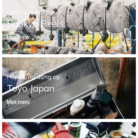
Cuộn dây hơi tự rút
Sankyo Reels
Mua ngay
Hộp đựng dụng cụ
Toyo Japan
Mua ngay