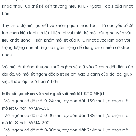
khác nhau. Có thể kể đến thương hiệu KTC - Kyoto Tools của Nhật
bản.
Tuỳ theo độ mở, lực xiết và không gian thao tác, ... là các yếu tố để
lựa chọn kiểu loại mỏ lết. Hiện tại với thiết kế mới, cùng nguyên vật
liệu chất lượng, .. sản phẩm mỏ lết của KTC Nhật được làm gọn với
trọng lượng nhẹ nhưng có ngàm rộng để dùng cho nhiều cỡ khác
nhau.
Với mỏ lết thông thường thì 2 ngàm sẽ giữ vào 2 cạnh đối diện của
đai ốc, với mỏ lết ngàm đặc biệt sẽ ôm vào 3 cạnh của đai ốc, giúp
việc tháo lắp sẽ "chuẩn" hơn.
Một số lựa chọn về thông số với mỏ lết KTC Nhật
:
. Với ngàm có độ mở: 0-24mm, tay đòn dài: 159mm. Lựa chọn mã
mỏ lết 6 inch: WMA-150
. Với ngàm có độ mở: 0-30mm, tay đòn dài: 199mm. Lựa chọn mã
mỏ lết 8 inch: WMA-200
. Với ngàm có độ mở: 0-36mm, tay đòn dài: 244mm. Lựa chọn mã