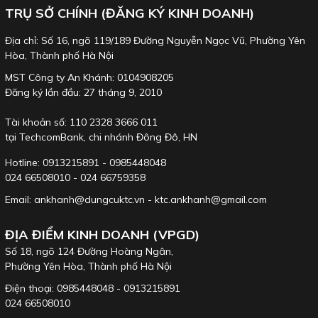
TRỤ SỞ CHÍNH (ĐĂNG KÝ KINH DOANH)
Địa chỉ: Số 16, ngõ 119/189 Đường Nguyễn Ngọc Vũ, Phường Yên
Hòa, Thành phố Hà Nội
MST Công ty An Khánh: 0104908205
Đăng ký lần đầu: 27 tháng 9, 2010
Tài khoản số: 110 2328 3666 011
tại TechcomBank, chi nhánh Đông Đô, HN
Hotline: 0913215891 - 0985448048
024 66508010 - 024 66759358
Email: ankhanh@dungcuktc.vn - ktc.ankhanh@gmail.com
ĐỊA ĐIỂM KINH DOANH (VPGD)
Số 18, ngõ 124 Đường Hoàng Ngân,
Phường Yên Hòa, Thành phố Hà Nội
Điện thoại: 0985448048 - 0913215891
024 66508010