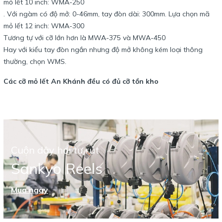
mỏ lết 10 inch: WMA-250
. Với ngàm có độ mở: 0-46mm, tay đòn dài: 300mm. Lựa chọn mã
mỏ lết 12 inch: WMA-300
Tương tự với cỡ lớn hơn là MWA-375 và MWA-450
Hay với kiểu tay đòn ngắn nhưng độ mở không kém loại thông
thường, chọn WMS.
Các cỡ mỏ lết An Khánh đều có đủ cỡ tồn kho
Cuộn dây hơi tự rút
Sankyo Reels
Mua ngay