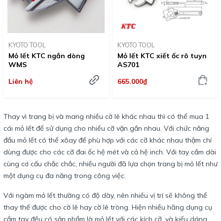
KYOTO TOOL
KYOTO TOOL
Mỏ lết KTC ngắn dòng
Mỏ lết KTC xiết ốc rô tuyn
WMS
AS701
Liên hệ
665.000₫
Thay vì trang bị và mang nhiều cờ lê khác nhau thì có thể mua 1
cái mỏ lết để sử dụng cho nhiều cỡ vặn gần nhau. Với chức năng
đầu mỏ lết có thể xôay để phù hợp với các cỡ khác nhau thậm chí
dùng được cho các cỡ đai ốc hệ mét và cả hệ inch. Với tay cầm dài
cùng cơ cấu chắc chắc, nhiều người đã lựa chọn trang bị mỏ lết như
một dụng cụ đa năng trong công việc.
Với ngàm mỏ lết thường có độ dày, nên nhiều vị trí sẽ không thể
thay thế được cho cờ lê hay cờ lê tròng. Hiện nhiều hãng dụng cụ
cầm tay đều có sản phẩm là mỏ lết với các kích cỡ, và kiểu dáng