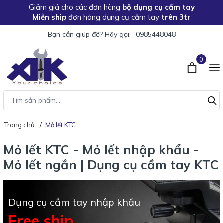
Giảm giá
cho các đơn hàng
bộ dụng cụ cầm tay
Miễn ship
đơn hàng dụng cụ cầm tay
trên 3tr
Bạn cần giúp đỡ? Hãy gọi:
0985448048
0
Trang chủ
Mỏ lết KTC
Mỏ lết KTC - Mỏ lết nhập khẩu -
Mỏ lết ngắn | Dụng cụ cầm tay KTC
Dụng cụ cầm tay nhập khẩu
Free ship