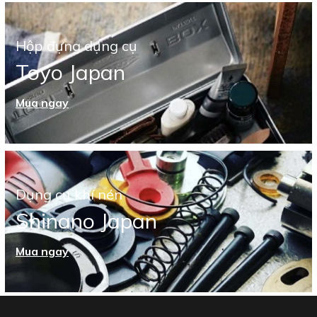
Hộp đựng dụng cụ
Toyo Japan
Mua ngay
Dụng cụ khí nén
Shinano Japan
Mua ngay