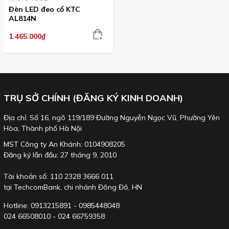
Đèn LED đeo cổ KTC
AL814N
1.465.000₫
TRỤ SỞ CHÍNH (ĐĂNG KÝ KINH DOANH)
Địa chỉ: Số 16, ngõ 119/189 Đường Nguyễn Ngọc Vũ, Phường Yên
Hòa, Thành phố Hà Nội
MST Công ty An Khánh: 0104908205
Đăng ký lần đầu: 27 tháng 9, 2010
Tài khoản số: 110 2328 3666 011
tại TechcomBank, chi nhánh Đông Đô, HN
Hotline: 0913215891 - 0985448048
024 66508010 - 024 66759358