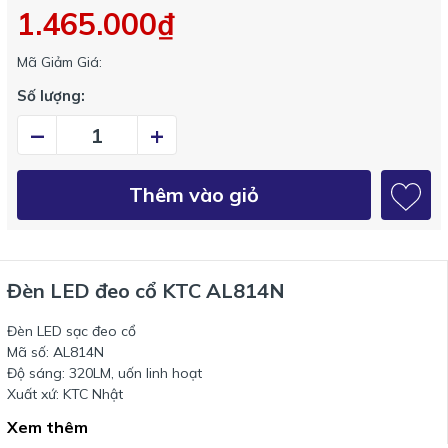
1.465.000₫
Mã Giảm Giá:
Số lượng:
–
+
Thêm vào giỏ
Đèn LED đeo cổ KTC AL814N
Đèn LED sạc đeo cổ
Mã số: AL814N
Độ sáng: 320LM, uốn linh hoạt
Xuất xứ: KTC Nhật
Xem thêm