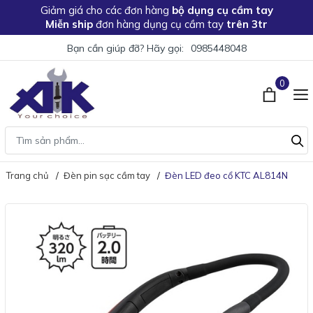
Giảm giá
cho các đơn hàng
bộ dụng cụ cầm tay
Miễn ship
đơn hàng dụng cụ cầm tay
trên 3tr
Bạn cần giúp đỡ? Hãy gọi:
0985448048
0
Trang chủ
Đèn pin sạc cầm tay
Đèn LED đeo cổ KTC AL814N