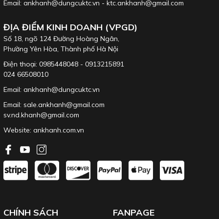
Email: ankhanh@dungcuktc.vn - ktc.ankhanh@gmail.com
ĐỊA ĐIỂM KINH DOANH (VPGD)
Số 18, ngõ 124 Đường Hoàng Ngân,
Phường Yên Hòa, Thành phố Hà Nội
Điện thoại: 0985448048 - 0913215891
024 66508010
Email: ankhanh@dungcuktc.vn
Email: sale.ankhanh@gmail.com
sv.nd.khanh@gmail.com
Website:
ankhanh.com.vn
CHÍNH SÁCH
FANPAGE