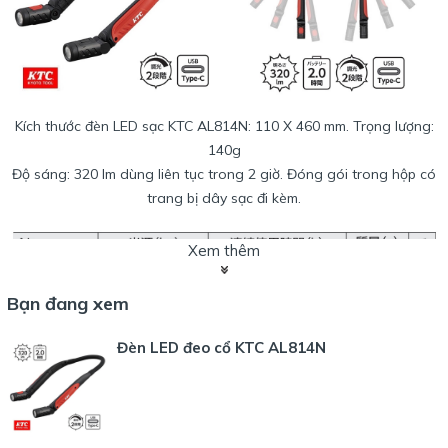
Kích thước đèn LED sạc KTC AL814N: 110 X 460 mm. Trọng lượng:
140g
Độ sáng: 320 lm dùng liên tục trong 2 giờ. Đóng gói trong hộp có
trang bị dây sạc đi kèm.
Xem thêm
Bạn đang xem
Đèn LED đeo cổ KTC AL814N
Quy cách, tiêu chuẩn đóng gói của đèn LED AL812S như bên dưới