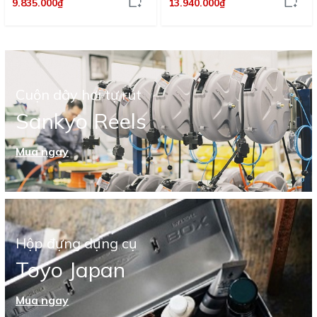
9.835.000₫
13.940.000₫
Cuộn dây hơi tự rút
Sankyo Reels
Mua ngay
Hộp đựng dụng cụ
Toyo Japan
Mua ngay