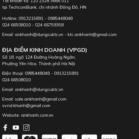
Tài khoản số: 110 2328 3666 011
tại TechcomBank, chi nhánh Đông Đô, HN
Hotline: 0913215891 - 0985448048
024 66508010 - 024 66759358
Email: ankhanh@dungcuktc.vn - ktc.ankhanh@gmail.com
ĐỊA ĐIỂM KINH DOANH (VPGD)
Số 18, ngõ 124 Đường Hoàng Ngân,
Phường Yên Hòa, Thành phố Hà Nội
Điện thoại: 0985448048 - 0913215891
024 66508010
Email: ankhanh@dungcuktc.vn
Email: sale.ankhanh@gmail.com
sv.nd.khanh@gmail.com
Website:
ankhanh.com.vn