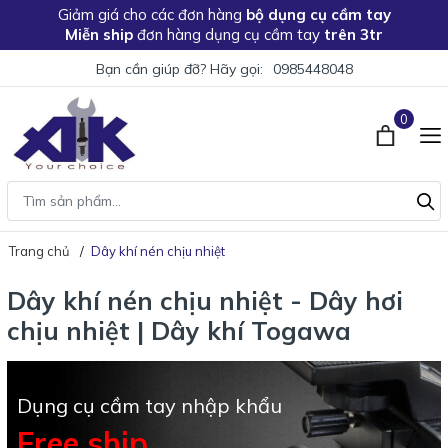
Giảm giá
cho các đơn hàng
bộ dụng cụ cầm tay
Miễn ship
đơn hàng dụng cụ cầm tay
trên 3tr
Bạn cần giúp đỡ? Hãy gọi:
0985448048
0
Trang chủ
Dây khí nén chịu nhiệt
Dây khí nén chịu nhiệt - Dây hơi
chịu nhiệt | Dây khí Togawa
Dụng cụ cầm tay nhập khẩu
Free ship