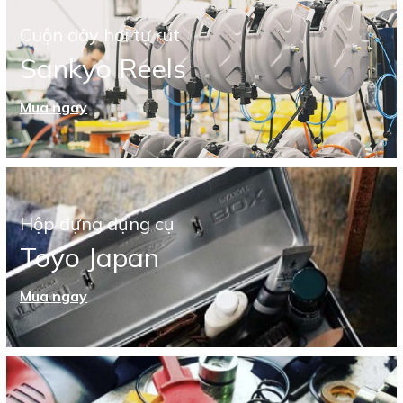
Cuộn dây hơi tự rút
Sankyo Reels
Mua ngay
Hộp đựng dụng cụ
Toyo Japan
Mua ngay