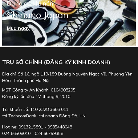
Dụng cụ khí nén
Shinano Japan
Mua ngay
TRỤ SỞ CHÍNH (ĐĂNG KÝ KINH DOANH)
Địa chỉ: Số 16, ngõ 119/189 Đường Nguyễn Ngọc Vũ, Phường Yên
Hòa, Thành phố Hà Nội
MST Công ty An Khánh: 0104908205
Đăng ký lần đầu: 27 tháng 9, 2010
Tài khoản số: 110 2328 3666 011
tại TechcomBank, chi nhánh Đông Đô, HN
Hotline: 0913215891 - 0985448048
024 66508010 - 024 66759358