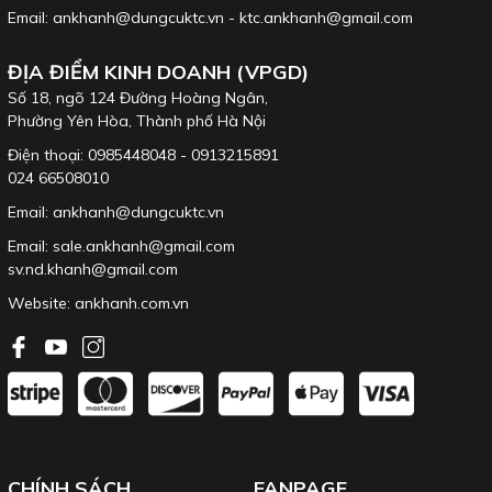
Email: ankhanh@dungcuktc.vn - ktc.ankhanh@gmail.com
ĐỊA ĐIỂM KINH DOANH (VPGD)
Số 18, ngõ 124 Đường Hoàng Ngân,
Phường Yên Hòa, Thành phố Hà Nội
Điện thoại: 0985448048 - 0913215891
024 66508010
Email: ankhanh@dungcuktc.vn
Email: sale.ankhanh@gmail.com
sv.nd.khanh@gmail.com
Website:
ankhanh.com.vn
CHÍNH SÁCH
FANPAGE