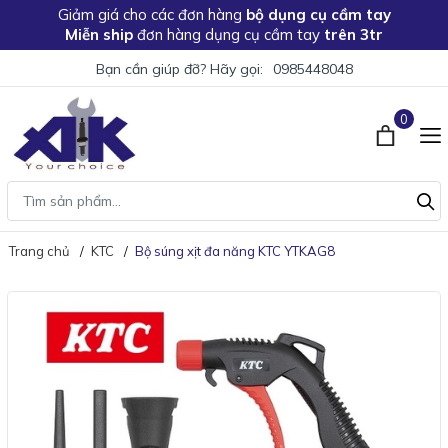
Giảm giá
cho các đơn hàng
bộ dụng cụ cầm tay
Miễn ship
đơn hàng dụng cụ cầm tay
trên 3tr
Bạn cần giúp đỡ? Hãy gọi:
0985448048
0
Trang chủ
KTC
Bộ súng xịt đa năng KTC YTKAG8