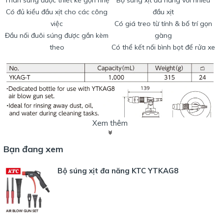
Thân súng được thiết kế gọn nhẹ
Bộ súng xịt đa năng với nhiều
Có đủ kiểu đầu xịt cho các công
đầu xịt
việc
Có giá treo từ tính & bố trí gọn
Đầu nối đuôi súng được gắn kèm
gàng
theo
Có thể kết nối bình bọt để rửa xe
Xem thêm
Bạn đang xem
Bộ súng xịt đa năng KTC YTKAG8
Bình nối súng xịt không bao gồm đi kèm - có thể mua riêng (nếu
cần)
Bình đựng dung dịch xịt có dung tích 1 lít, kết nối được với súng xịt
và các đầu vòi xịt.