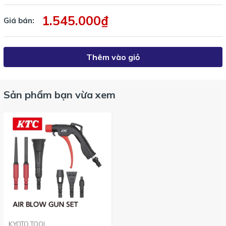
Mã số bình nối súng xịt:
YKAG-T
1.545.000₫
Giá bán:
Bảng thông số chi tiết đối với sản phẩm súng xịt đa năng KTC
YTKAG8
:
Thêm vào giỏ
Sản phẩm bạn vừa xem
Sản phẩm súng xịt đa năng nhiều đầu được An Khánh nhập trực
tiếp từ KTC Nhật
Tham khảo tính năng thổi gió của từng đầu xịt theo bảng mô
phỏng bên dưới.
KYOTO TOOL