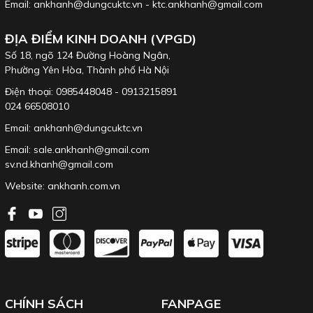
Email: ankhanh@dungcuktc.vn - ktc.ankhanh@gmail.com
ĐỊA ĐIỂM KINH DOANH (VPGD)
Số 18, ngõ 124 Đường Hoàng Ngân,
Phường Yên Hòa, Thành phố Hà Nội
Điện thoại: 0985448048 - 0913215891
024 66508010
Email: ankhanh@dungcuktc.vn
Email: sale.ankhanh@gmail.com
sv.nd.khanh@gmail.com
Website:
ankhanh.com.vn
CHÍNH SÁCH
FANPAGE