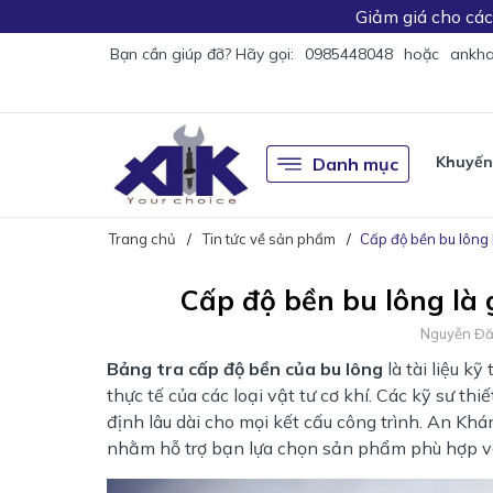
Giảm giá
cho cá
Bạn cần giúp đỡ? Hãy gọi:
0985448048
hoặc
ankha
Khuyến
Danh mục
Trang chủ
Tin tức về sản phẩm
Cấp độ bền bu lông 
Cấp độ bền bu lông là 
Nguyễn Đ
Bảng tra cấp độ bền của bu lông
là tài liệu k
thực tế của các loại vật tư cơ khí. Các kỹ sư t
định lâu dài cho mọi kết cấu công trình. An Kh
nhằm hỗ trợ bạn lựa chọn sản phẩm phù hợp vớ