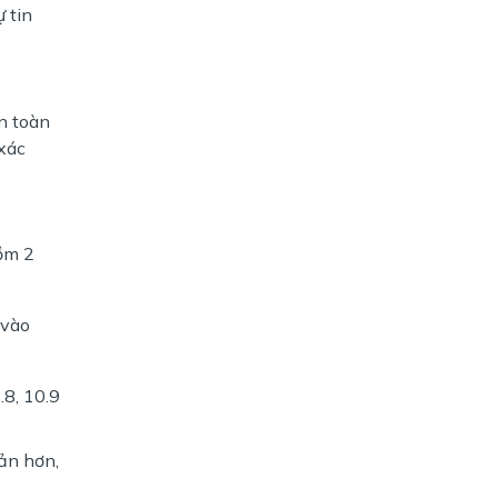
 tin
n toàn
 xác
gồm 2
 vào
.8, 10.9
iản hơn,