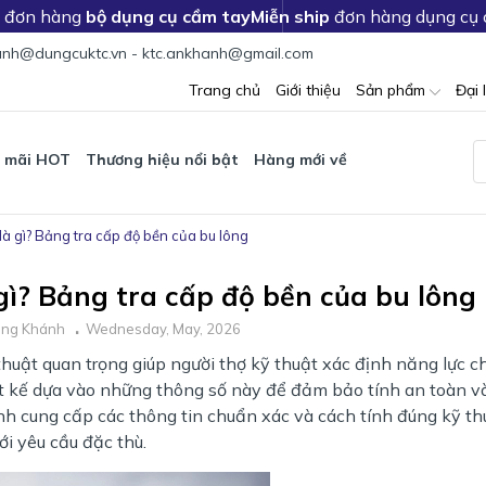
c đơn hàng
bộ dụng cụ cầm tay
Miễn ship
đơn hàng dụng cụ
nh@dungcuktc.vn - ktc.ankhanh@gmail.com
Trang chủ
Giới thiệu
Sản phẩm
Đại 
 mãi HOT
Thương hiệu nổi bật
Hàng mới về
là gì? Bảng tra cấp độ bền của bu lông
gì? Bảng tra cấp độ bền của bu lông
ăng Khánh
Wednesday, May, 2026
ỹ thuật quan trọng giúp người thợ kỹ thuật xác định năng lực ch
hiết kế dựa vào những thông số này để đảm bảo tính an toàn v
ánh cung cấp các thông tin chuẩn xác và cách tính đúng kỹ th
i yêu cầu đặc thù.