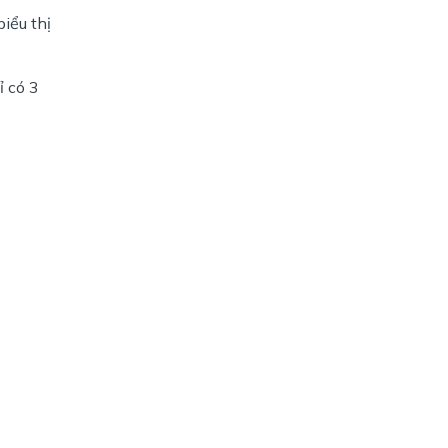
iểu thị
ỉ có 3