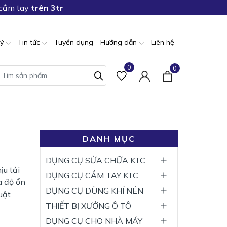
 cầm tay
trên 3tr
lý
Tin tức
Tuyển dụng
Hướng dẫn
Liên hệ
0
0
DANH MỤC
DỤNG CỤ SỬA CHỮA KTC
ịu tải
DỤNG CỤ CẦM TAY KTC
à độ ổn
DỤNG CỤ DÙNG KHÍ NÉN
uật
THIẾT BỊ XƯỞNG Ô TÔ
DỤNG CỤ CHO NHÀ MÁY