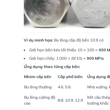
Ví dụ minh họa:
Bu lông cấp độ bền 10.9 có:
Giới hạn bền kéo tối thiểu: 10 × 100 =
000 M
Giới hạn chảy: 1.000 × (9/10) =
900 MPa.
Ứng dụng theo từng cấp bền:
Nhóm cấp bền
Cấp phổ biến
Ứng dụng đi
Bu lông thường
4.6, 5.6
Nhà xưởng, 
Bu lông cường độ
Kết cấu thép
8.8, 10.9, 12.9
cao
trường khắc