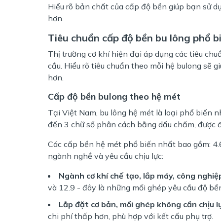
Hiểu rõ bản chất của cấp độ bền giúp bạn sử dụ
hơn.
Tiêu chuẩn cấp độ bền bu lông phổ b
Thị trường cơ khí hiện đại áp dụng các tiêu ch
cầu. Hiểu rõ tiêu chuẩn theo mỗi hệ bulong sẽ 
hơn.
Cấp độ bền bulong theo hệ mét
Tại Việt Nam, bu lông hệ mét là loại phổ biến 
đến 3 chữ số phân cách bằng dấu chấm, được đ
Các cấp bền hệ mét phổ biến nhất bao gồm: 4.6, 
ngành nghề và yêu cầu chịu lực:
Ngành cơ khí chế tạo, lắp máy, công nghiệp
và 12.9 - đây là những mối ghép yêu cầu độ bền 
Lắp đặt cơ bản, mối ghép không cần chịu l
chi phí thấp hơn, phù hợp với kết cấu phụ trợ.