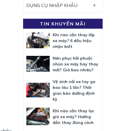
DỤNG CỤ NHẬP KHẨU
TIN KHUYẾN MÃI
Khi nào cần thay lốp
xe máy? 6 dấu hiệu
nhận biết
Nên phục hồi phuộc
nhún xe máy hay thay
mới? Giá bao nhiêu?
Vệ sinh nồi xe tay ga
bao lâu 1 lần? Thời
gian bảo dưỡng định
kỳ
Khi nào cần thay lọc
gió xe máy? Hướng
dẫn thay đúng cách
 chảy,