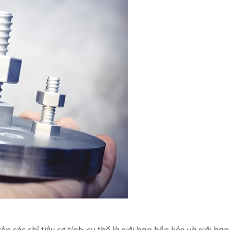
n các chỉ tiêu cơ tính, cụ thể là giới hạn bền kéo và giới hạn