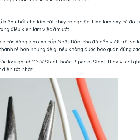
 biến nhất cho kìm cắt chuyên nghiệp. Hợp kim này có độ c
rong điều kiện làm việc ẩm ướt.
n ở các dòng kìm cao cấp Nhật Bản, cho độ bền vượt trội và 
á thành rẻ hơn nhưng dễ gỉ nếu không được bảo quản đúng các
các loại ghi rõ "Cr-V Steel" hoặc "Special Steel" thay vì chỉ g
 điện tốt nhất.