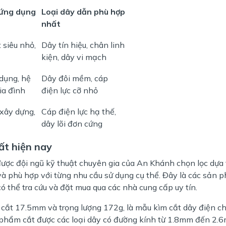
 ứng dụng
Loại dây dẫn phù hợp
nhất
 siêu nhỏ,
Dây tín hiệu, chân linh
kiện, dây vi mạch
dụng, hệ
Dây đôi mềm, cáp
ia đình
điện lực cỡ nhỏ
xây dựng,
Cáp điện lực hạ thế,
dây lõi đơn cứng
ất hiện nay
được đội ngũ kỹ thuật chuyên gia của An Khánh chọn lọc dựa 
 và phù hợp với từng nhu cầu sử dụng cụ thể. Đây là các sản 
ó thể tra cứu và đặt mua qua các nhà cung cấp uy tín.
 cắt 17.5mm và trọng lượng 172g, là mẫu kìm cắt dây điện c
phẩm cắt được các loại dây có đường kính từ 1.8mm đến 2.