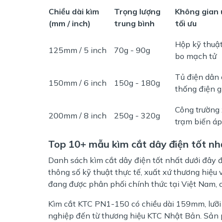
Chiều dài kìm
Trọng lượng
Không gian
(mm / inch)
trung bình
tối ưu
Hộp kỹ thuật
125mm / 5 inch
70g - 90g
bo mạch tử
Tủ điện dân 
150mm / 6 inch
150g - 180g
thống điện g
Công trường 
200mm / 8 inch
250g - 320g
trạm biến áp
Top 10+ mẫu kìm cắt dây điện tốt nh
Danh sách kìm cắt dây điện tốt nhất dưới đây 
thông số kỹ thuật thực tế, xuất xứ thương hiệu
đang được phân phối chính thức tại Việt Nam, c
Kìm cắt KTC PN1-150 có chiều dài 159mm, lưỡi
nghiệp đến từ thương hiệu KTC Nhật Bản. Sản 