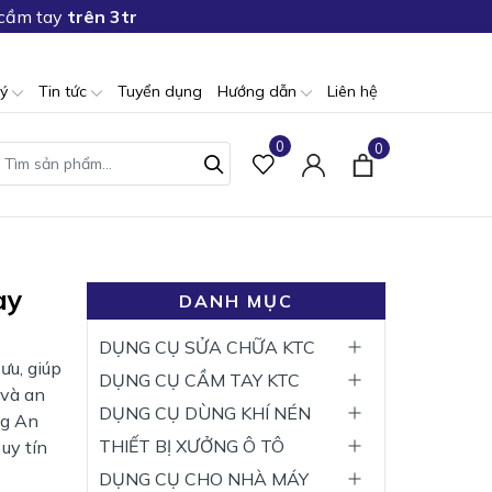
 cầm tay
trên 3tr
lý
Tin tức
Tuyển dụng
Hướng dẫn
Liên hệ
0
0
ay
DANH MỤC
DỤNG CỤ SỬA CHỮA KTC
ưu, giúp
DỤNG CỤ CẦM TAY KTC
 và an
DỤNG CỤ DÙNG KHÍ NÉN
ng An
THIẾT BỊ XƯỞNG Ô TÔ
uy tín
DỤNG CỤ CHO NHÀ MÁY