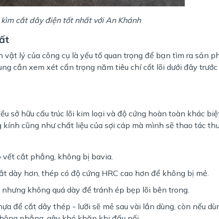
kìm cắt dây điện tốt nhất với An Khánh
hất
h vật lý của công cụ là yếu tố quan trọng để bạn tìm ra sản 
ng cần xem xét cẩn trọng năm tiêu chí cốt lõi dưới đây trước
ều sở hữu cấu trúc lõi kim loại và độ cứng hoàn toàn khác biệ
 kính cũng như chất liệu của sợi cáp mà mình sẽ thao tác th
 vết cắt phẳng, không bị bavia.
cắt dày hơn, thép có độ cứng HRC cao hơn để không bị mẻ.
 nhưng không quá dày để tránh ép bẹp lõi bên trong.
a để cắt dây thép - lưỡi sẽ mẻ sau vài lần dùng, còn nếu dù
không phẳng, gây khó khăn khi đấu nối.