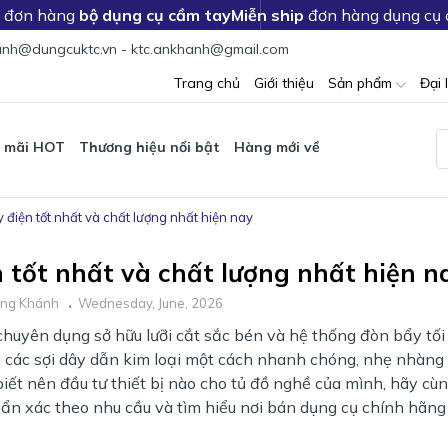
c đơn hàng
bộ dụng cụ cầm tay
Miễn ship
đơn hàng dụng cụ
nh@dungcuktc.vn - ktc.ankhanh@gmail.com
Trang chủ
Giới thiệu
Sản phẩm
Đại 
 mãi HOT
Thương hiệu nổi bật
Hàng mới về
 điện tốt nhất và chất lượng nhất hiện nay
 tốt nhất và chất lượng nhất hiện n
ng Khánh
Wednesday, June, 2026
huyên dụng sở hữu lưỡi cắt sắc bén và hệ thống đòn bẩy tối 
ình các sợi dây dẫn kim loại một cách nhanh chóng, nhẹ nhàng
iết nên đầu tư thiết bị nào cho tủ đồ nghề của mình, hãy cù
ẩn xác theo nhu cầu và tìm hiểu nơi bán dụng cụ chính hãng 