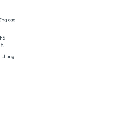
ứng cao,
khả
h.
hi chung