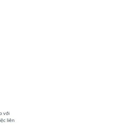
o với
ệc liên