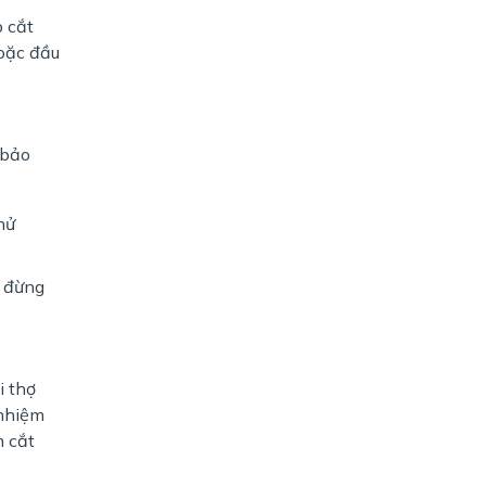
 cắt
hoặc đầu
 bảo
hử
, đừng
i thợ
 nhiệm
m cắt