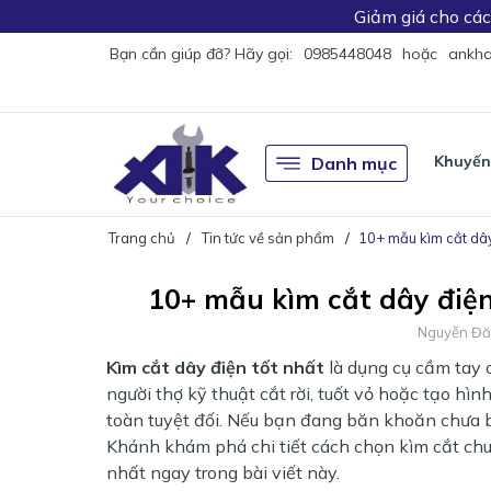
Giảm giá
cho cá
Bạn cần giúp đỡ? Hãy gọi:
0985448048
hoặc
ankha
Khuyến
Danh mục
Trang chủ
Tin tức về sản phẩm
10+ mẫu kìm cắt dây
10+ mẫu kìm cắt dây điện
Nguyễn Đă
Kìm cắt dây điện tốt nhất
là dụng cụ cầm tay c
người thợ kỹ thuật cắt rời, tuốt vỏ hoặc tạo h
toàn tuyệt đối. Nếu bạn đang băn khoăn chưa b
Khánh khám phá chi tiết cách chọn kìm cắt chu
nhất ngay trong bài viết này.