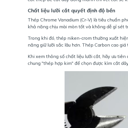
Chất liệu lưỡi cắt quyết định độ bền
Thép Chrome Vanadium (Cr-V) là tiêu chuẩn phổ
khả năng chịu mài mòn tốt và không dễ gỉ sét t
Trong khi đó, thép niken-crom thường xuất hiệ
năng giữ lưỡi sắc lâu hơn. Thép Carbon cao gi
Khi xem thông số chất liệu lưỡi cắt, hãy ưu tiên 
chung "thép hợp kim" để chọn được kìm cắt dây