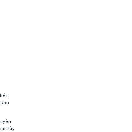
trên
phẩm
huyên
6mm tùy