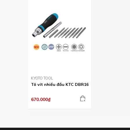
Hình ảnh bộ tô vít với nhiều loại mũi khác nhau 
Lựa chọn tô vít nhiều đầu DBR1
KYOTO TOOL
DBR14 thì có các mũi hoa thị không 
Tô vít nhiều đầu KTC DBR16
670.000₫