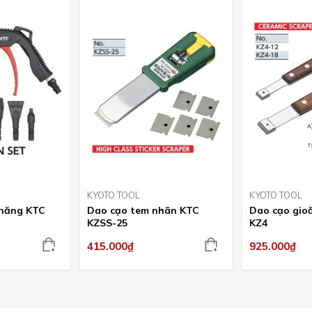
KYOTO TOOL
KYOTO TOOL
 năng KTC
Dao cạo tem nhãn KTC
Dao cạo gio
KZSS-25
KZ4
415.000₫
925.000₫