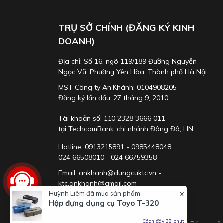
TRỤ SỞ CHÍNH (ĐĂNG KÝ KINH
DOANH)
Địa chỉ: Số 16, ngõ 119/189 Đường Nguyễn
Ngọc Vũ, Phường Yên Hòa, Thành phố Hà Nội
MST Công ty An Khánh: 0104908205
Đăng ký lần đầu: 27 tháng 9, 2010
Tài khoản số: 110 2328 3666 011
tại TechcomBank, chi nhánh Đông Đô, HN
Hotline: 0913215891 - 0985448048
024 66508010 - 024 66759358
Email: ankhanh@dungcuktc.vn -
ktc.ankhanh@gmail.com
x
Huỳnh Liêm
đã mua sản phẩm
Hộp đựng dụng cụ Toyo T-320
Cách đây 38 phút