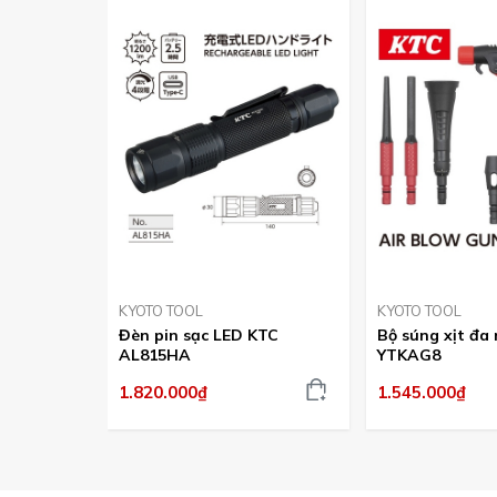
KYOTO TOOL
KYOTO TOOL
Đèn pin sạc LED KTC
Bộ súng xịt đa
AL815HA
YTKAG8
1.820.000₫
1.545.000₫