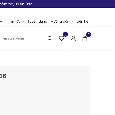
 cầm tay
trên 3tr
lý
Tin tức
Tuyển dụng
Hướng dẫn
Liên hệ
0
0
16