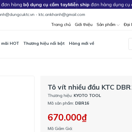
c đơn hàng
bộ dụng cụ cầm tay
Miễn ship
đơn hàng dụng cụ
nh@dungcuktc.vn - ktc.ankhanh@gmail.com
Trang chủ
Giới thiệu
Sản phẩm
Đại 
 mãi HOT
Thương hiệu nổi bật
Hàng mới về
Tô vít nhiều đầu KTC DBR
Thương hiệu:
KYOTO TOOL
Mã sản phẩm:
DBR16
670.000₫
Mã Giảm Giá: