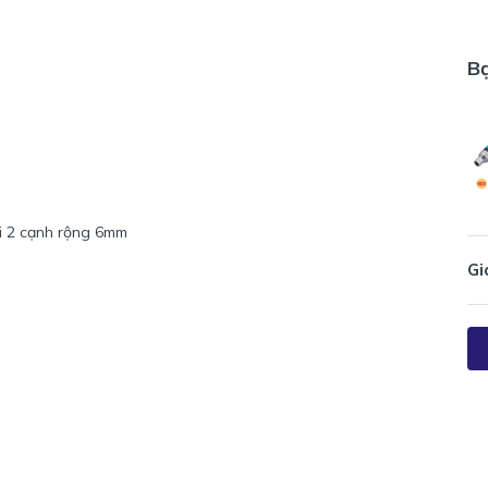
B
ũi 2 cạnh rộng 6mm
Gi