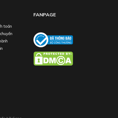
FANPAGE
h toán
 chuyển
hành
in