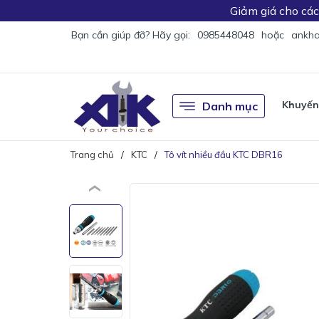
Giảm giá
cho cá
Bạn cần giúp đỡ? Hãy gọi:
0985448048
hoặc
ankha
Khuyến
Danh mục
Trang chủ
KTC
Tô vít nhiều đầu KTC DBR16