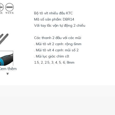
Bộ tô vít nhiều đầu KTC
Mã số sản phẩm: DBR14
Với tay lắc vặn tự động 2 chiều
Các thanh 2 đầu với các mũi:
. Mũi tô vít 2 cạnh: rộng 6mm
. Mũi tô vít 4 cạnh: mũi số 2
. Mũi lục giác chìm cỡ:
1.5, 2, 2.5, 3, 4, 5, 6, 8mm
Xem thêm
. Mũi hình sao có lỗ cỡ sau:
T15H, T20H, T25H, T27
và T30H, T40H
ôi của tô vít, thao tác dễ dàng thuận tiện.