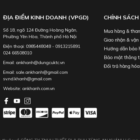
ĐỊA ĐIỂM KINH DOANH (VPGD)
CHÍNH SÁCH
Số 18, ngõ 124 Đường Hoàng Ngân,
Mua hàng & than
Phường Yên Hòa, Thành phố Hà Nội
Giao nhận & vận
Điện thoại: 0985448048 - 0913215891
Hướng dẫn bảo 
024 66508010
Bảo mật thông t
Email: ankhanh@dungcuktc.vn
Đổi trả hàng hóa
Email: sale.ankhanh@gmail.com
sv.nd.khanh@gmail.com
Website:
ankhanh.com.vn