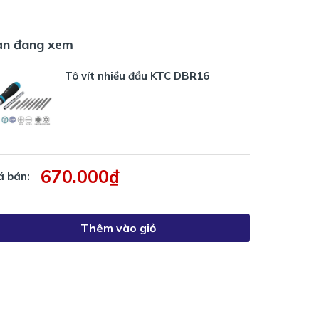
ạn đang xem
Tô vít nhiều đầu KTC DBR16
670.000₫
á bán:
Thêm vào giỏ