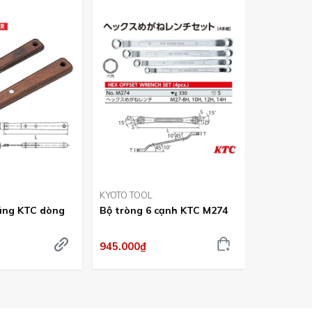
KYOTO TOOL
KYOTO TOO
ăng KTC dòng
Bộ tròng 6 cạnh KTC M274
Ghế ngồi 
AYSC-40
945.000₫
3.195.000