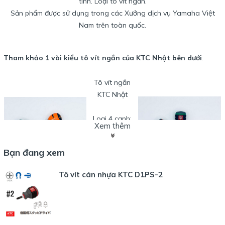
tính. Loại tô vít ngắn.
Sản phẩm được sử dụng trong các Xưởng dịch vụ Yamaha Việt
Nam trên toàn quốc.
Tham khảo 1 vài kiểu tô vít ngắn của KTC Nhật bên dưới
:
Tô vít ngắn
KTC Nhật
Loại 4 cạnh:
Xem thêm
D1PS-2, SD1-
P, D9P-225
Bạn đang xem
Loại 2 cạnh:
Tô vít cán nhựa KTC D1PS-2
D1MS-6, SD1-
M, D9M-625