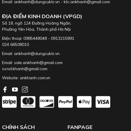
Email: ankhanh@dungcuktc.vn - ktc.ankhanh@gmail.com
ĐỊA ĐIỂM KINH DOANH (VPGD)
Số 18, ngõ 124 Đường Hoàng Ngân,
Phường Yên Hòa, Thành phố Hà Nội
Điện thoại: 0985448048 - 0913215891
024 66508010
Email: ankhanh@dungcuktc.vn
Email: sale.ankhanh@gmail.com
sv.nd.khanh@gmail.com
Website:
ankhanh.com.vn
CHÍNH SÁCH
FANPAGE