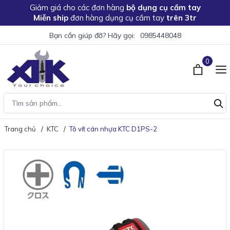
Giảm giá
cho các đơn hàng
bộ dụng cụ cầm tay
Miễn ship
đơn hàng dụng cụ cầm tay
trên 3tr
Bạn cần giúp đỡ? Hãy gọi:
0985448048
0
Trang chủ
KTC
Tô vít cán nhựa KTC D1PS-2