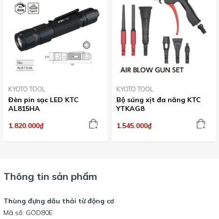
KYOTO TOOL
KYOTO TOOL
Đèn pin sạc LED KTC
Bộ súng xịt đa năng KTC
AL815HA
YTKAG8
1.820.000₫
1.545.000₫
Thông tin sản phẩm
Thùng đựng dầu thải từ động cơ
Mã số: GOD80E