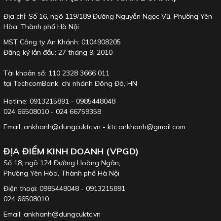
Địa chỉ: Số 16, ngõ 119/189 Đường Nguyễn Ngọc Vũ, Phường Yên
Hòa, Thành phố Hà Nội
MST Công ty An Khánh: 0104908205
Đăng ký lần đầu: 27 tháng 9, 2010
Tài khoản số: 110 2328 3666 011
tại TechcomBank, chi nhánh Đông Đô, HN
Hotline: 0913215891 - 0985448048
024 66508010 - 024 66759358
Email: ankhanh@dungcuktc.vn - ktc.ankhanh@gmail.com
ĐỊA ĐIỂM KINH DOANH (VPGD)
Số 18, ngõ 124 Đường Hoàng Ngân,
Phường Yên Hòa, Thành phố Hà Nội
Điện thoại: 0985448048 - 0913215891
024 66508010
Email: ankhanh@dungcuktc.vn