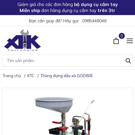
Giảm giá
cho các đơn hàng
bộ dụng cụ cầm tay
Miễn ship
đơn hàng dụng cụ cầm tay
trên 3tr
Bạn cần giúp đỡ? Hãy gọi:
0985448048
0
Trang chủ
KTC
Thùng đựng dầu xả GOD80E