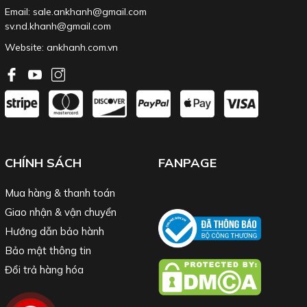
Email: sale.ankhanh@gmail.com
sv.nd.khanh@gmail.com
Website:
ankhanh.com.vn
CHÍNH SÁCH
FANPAGE
Mua hàng & thanh toán
Giao nhận & vận chuyển
Hướng dẫn bảo hành
Bảo mật thông tin
Đổi trả hàng hóa