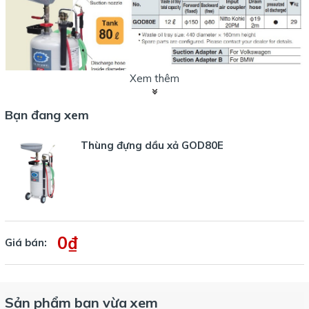
Xem thêm
Bạn đang xem
Thùng đựng dầu xả GOD80E
Thông số, hình ảnh thùng hứng dầu thải KTC loại GOD80E
:
0₫
Giá bán:
Sản phẩm bạn vừa xem
Thùng hứng dầu thải động cơ KTC mã số GOD80E, dung tích 80 lít.