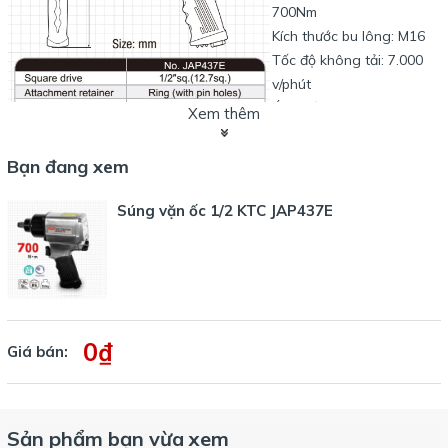
700Nm
Kích thước bu lông: M16
Tốc độ không tải: 7.000
v/phút
Áp suất khí: 0.62MPa
Xem thêm
Mức độ tiêu thụ khí:
0.67m3/p
Bạn đang xem
Đườngkính dây khí: 8mm
Súng vặn ốc 1/2 KTC JAP437E
0₫
Giá bán:
Một số hình ảnh về sản phẩm súng vặn bu lông KTC JAP437E:
Sản phẩm bạn vừa xem