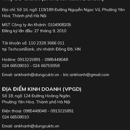
Sản phẩm được sản xuất và nhập khẩu từ KTC Nhật.
Địa chỉ: Số 16, ngõ 119/189 Đường Nguyễn Ngọc Vũ, Phường Yên
Hòa, Thành phố Hà Nội
MST Công ty An Khánh: 0104908205
Đăng ký lần đầu: 27 tháng 9, 2010
Tài khoản số: 110 2328 3666 011
tại TechcomBank, chi nhánh Đông Đô, HN
Hotline: 0913215891 - 0985448048
024 66508010 - 024 66759358
Email: ankhanh@dungcuktc.vn - ktc.ankhanh@gmail.com
ĐỊA ĐIỂM KINH DOANH (VPGD)
Số 18, ngõ 124 Đường Hoàng Ngân,
Phường Yên Hòa, Thành phố Hà Nội
Điện thoại: 0985448048 - 0913215891
024 66508010
Email: ankhanh@dungcuktc.vn