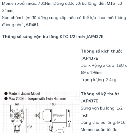
Momen xoắn max: 700Nm. Dùng được với bu lông: đến M16 (cỡ
24mm)
Sản phẩm hiện đã dừng cung cấp, nên có thể lựa chọn mã tương
đương như
JAP461
Thông số súng vặn bu lông KTC 1/2 inch JAP437E:
Thông số kích thước
JAP437E
Dài x Rộng x Cao: 188 x
69 x 198mm
Trọng lượng: 2.4kg
Thông số kỹ thuật
JAP437E
Súng vặn bu lông: 1/2
inch
Dùng cho bu lông: M16
Momen xoắn tối đa: