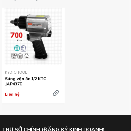
Súng vặn ốc 1/2 inch JAP437E với Momen xiết lên đến: 700Nm, Vỏ
bọc kim loại.
KYOTO TOOL
Súng vặn ốc 1/2 KTC
JAP437E
Liên hệ
Khả năng vặn bu lông đến M16, Chiều dài: 188mm, Trọng lượng:
TRỤ SỞ CHÍNH (ĐĂNG KÝ KINH DOANH)
2.4kg.