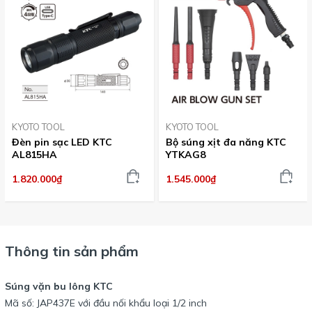
KYOTO TOOL
KYOTO TOOL
Đèn pin sạc LED KTC
Bộ súng xịt đa năng KTC
AL815HA
YTKAG8
1.820.000₫
1.545.000₫
Thông tin sản phẩm
Súng vặn bu lông KTC
Mã số: JAP437E với đầu nối khẩu loại 1/2 inch