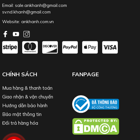
Email: sale.ankhanh@gmail.com
sv.nd.khanh@gmail.com
Website:
ankhanh.com.vn
CHÍNH SÁCH
FANPAGE
Mua hàng & thanh toán
Giao nhận & vận chuyển
Hướng dẫn bảo hành
Bảo mật thông tin
Đổi trả hàng hóa