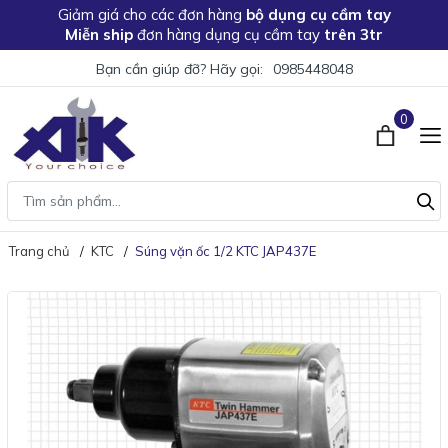
Giảm giá
cho các đơn hàng
bộ dụng cụ cầm tay
Miễn ship
đơn hàng dụng cụ cầm tay
trên 3tr
Bạn cần giúp đỡ? Hãy gọi:
0985448048
0
Trang chủ
KTC
Súng vặn ốc 1/2 KTC JAP437E