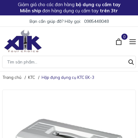
Giảm giá
cho các đơn hàng
bộ dụng cụ cầm tay
Miễn ship
đơn hàng dụng cụ cầm tay
trên 3tr
Bạn cần giúp đỡ? Hãy gọi:
0985448048
0
Trang chủ
KTC
Hộp đựng dụng cụ KTC EK-3