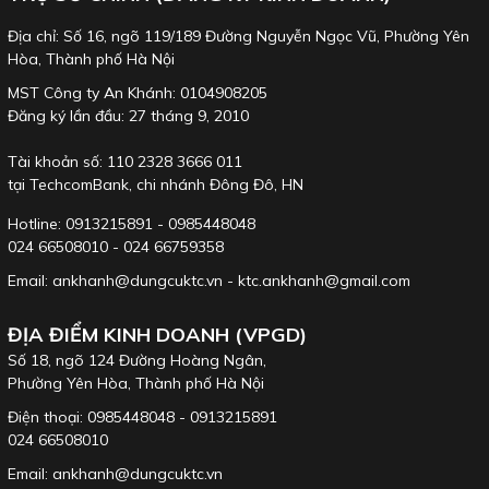
Bộ dụng cụ KTC
SK3481S
với 38 chi tiết dụng cụ cầm tay.
Địa chỉ: Số 16, ngõ 119/189 Đường Nguyễn Ngọc Vũ, Phường Yên
Hòa, Thành phố Hà Nội
Bộ dụng cụ được xếp gọn gàng trong hộp dụng cụ KTC EK-3.
MST Công ty An Khánh: 0104908205
Đăng ký lần đầu: 27 tháng 9, 2010
Tài khoản số: 110 2328 3666 011
tại TechcomBank, chi nhánh Đông Đô, HN
Hotline: 0913215891 - 0985448048
024 66508010 - 024 66759358
Email: ankhanh@dungcuktc.vn - ktc.ankhanh@gmail.com
ĐỊA ĐIỂM KINH DOANH (VPGD)
Số 18, ngõ 124 Đường Hoàng Ngân,
Phường Yên Hòa, Thành phố Hà Nội
Điện thoại: 0985448048 - 0913215891
024 66508010
Email: ankhanh@dungcuktc.vn