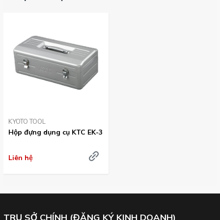
Hình ảnh các bộ dụng cụ sử dụng hộp đựng EK-3
:
Bộ dụng cụ KTC SK444S với 44 chi tiết dụng cụ như cờ lê, tô vít,
KYOTO TOOL
kìm, búa, đầu khẩu.
Hộp đựng dụng cụ KTC EK-3
Tham khảo chi tiết bộ dụng cụ
SK4441S
(bấm vào)
Liên hệ
TRỤ SỞ CHÍNH (ĐĂNG KÝ KINH DOANH)