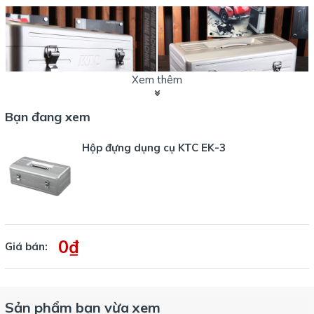
Xem thêm
Bạn đang xem
Hộp đựng dụng cụ bằng kim loại, có 1 ngăn di động, có móc khóa
nếu cần.
Hộp đựng dụng cụ KTC EK-3
0₫
Giá bán:
Hộp đựng dụng cụ EK-3 có trọng lượng 3kg.
Sản phẩm bạn vừa xem