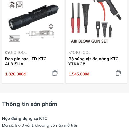
KYOTO TOOL
KYOTO TOOL
Đèn pin sạc LED KTC
Bộ súng xịt đa năng KTC
AL815HA
YTKAG8
1.820.000₫
1.545.000₫
Thông tin sản phẩm
Hộp đựng dụng cụ KTC
Mã số: EK-3 với 1 khoang có nắp mở trên