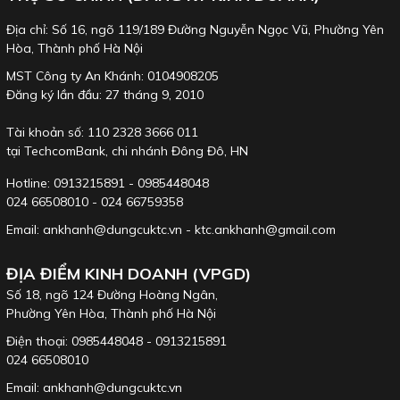
Địa chỉ: Số 16, ngõ 119/189 Đường Nguyễn Ngọc Vũ, Phường Yên
Hòa, Thành phố Hà Nội
MST Công ty An Khánh: 0104908205
Đăng ký lần đầu: 27 tháng 9, 2010
Tài khoản số: 110 2328 3666 011
tại TechcomBank, chi nhánh Đông Đô, HN
Hotline: 0913215891 - 0985448048
024 66508010 - 024 66759358
Email: ankhanh@dungcuktc.vn - ktc.ankhanh@gmail.com
ĐỊA ĐIỂM KINH DOANH (VPGD)
Số 18, ngõ 124 Đường Hoàng Ngân,
Phường Yên Hòa, Thành phố Hà Nội
Điện thoại: 0985448048 - 0913215891
024 66508010
Email: ankhanh@dungcuktc.vn