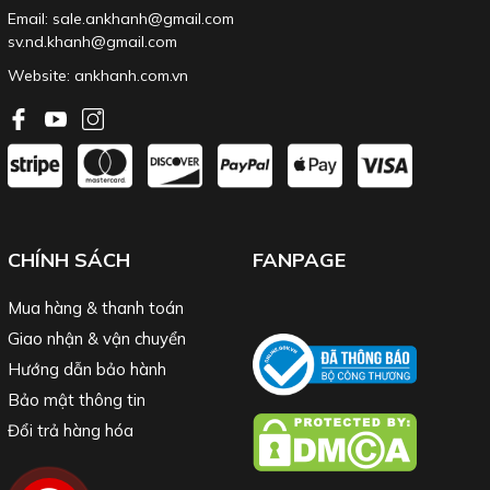
Email: sale.ankhanh@gmail.com
sv.nd.khanh@gmail.com
Website:
ankhanh.com.vn
CHÍNH SÁCH
FANPAGE
Mua hàng & thanh toán
Giao nhận & vận chuyển
Hướng dẫn bảo hành
Bảo mật thông tin
Đổi trả hàng hóa