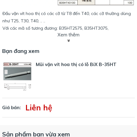
Đầu vặn vít hoa thị có các cỡ từ T8 đến T40, các cỡ thường dùng
như T25, T30, T40, .. ..
Với các mã số tương đương: B35HT2575, B35HT3075,
Xem thêm
B35HT4075.
Chiều dài thông dụng của mũi hoa thị: 75, 100mm
Bạn đang xem
Sản phẩm tương đương dòng JT của Vessel hoặ V-17T của Ohmi,
hay dòng B3 của NAC.
Mũi vặn vít hoa thị có lỗ BiX B-35HT
Với biên dạng thân tròn, đầu mũi hoa thị, tham khảo mũi hoa
thị BiX B-35T
:
Liên hệ
Giá bán:
Sản phẩm bạn vừa xem