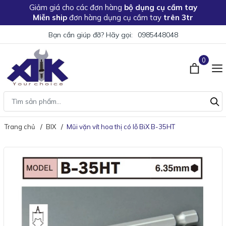
Giảm giá
cho các đơn hàng
bộ dụng cụ cầm tay
Miễn ship
đơn hàng dụng cụ cầm tay
trên 3tr
Bạn cần giúp đỡ? Hãy gọi:
0985448048
0
Trang chủ
BIX
Mũi vặn vít hoa thị có lỗ BiX B-35HT