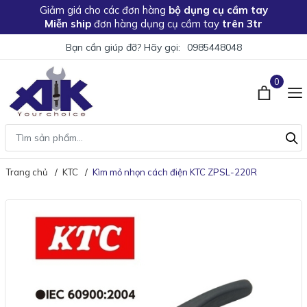
Giảm giá
cho các đơn hàng
bộ dụng cụ cầm tay
Miễn ship
đơn hàng dụng cụ cầm tay
trên 3tr
Bạn cần giúp đỡ? Hãy gọi:
0985448048
0
Trang chủ
KTC
Kìm mỏ nhọn cách điện KTC ZPSL-220R