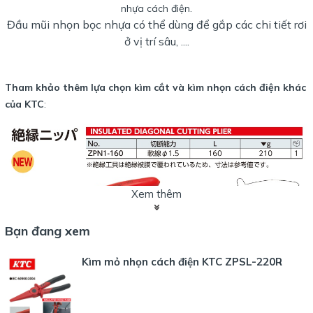
nhựa cách điện.
Đầu mũi nhọn bọc nhựa có thể dùng để gắp các chi tiết rơi
ở vị trí sâu, ....
Tham khảo thêm lựa chọn kìm cắt và kìm nhọn cách điện khác
của KTC
:
Xem thêm
Bạn đang xem
Kìm mỏ nhọn cách điện KTC ZPSL-220R
Với kìm cắt yêu cầu cách điện, tham khảo mã ZPN1-160, chiều dài
160mm, cắt dây mềm.
Với kìm nhọn cách điện, đâu mũi không bọc nhựa, tham khảo mã