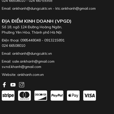
024 66508010 - 024 66759358
Email: ankhanh@dungcuktc.vn - ktc.ankhanh@gmail.com
ĐỊA ĐIỂM KINH DOANH (VPGD)
Số 18, ngõ 124 Đường Hoàng Ngân,
Phường Yên Hòa, Thành phố Hà Nội
Điện thoại: 0985448048 - 0913215891
024 66508010
Email: ankhanh@dungcuktc.vn
Email: sale.ankhanh@gmail.com
sv.nd.khanh@gmail.com
Website:
ankhanh.com.vn