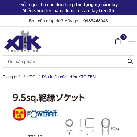
Giảm giá
cho các đơn hàng
bộ dụng cụ cầm tay
Miễn ship
đơn hàng dụng cụ cầm tay
trên 3tr
Bạn cần giúp đỡ? Hãy gọi:
0985448048
0
Trang chủ
KTC
Đầu khẩu cách điện KTC ZB3L