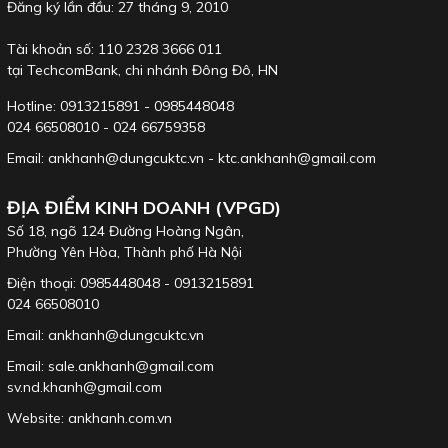
Đăng ký lần đầu: 27 tháng 9, 2010
Tài khoản số: 110 2328 3666 011
tại TechcomBank, chi nhánh Đông Đô, HN
Hotline: 0913215891 - 0985448048
024 66508010 - 024 66759358
Email: ankhanh@dungcuktc.vn - ktc.ankhanh@gmail.com
ĐỊA ĐIỂM KINH DOANH (VPGD)
Số 18, ngõ 124 Đường Hoàng Ngân,
Phường Yên Hòa, Thành phố Hà Nội
Điện thoại: 0985448048 - 0913215891
024 66508010
Email: ankhanh@dungcuktc.vn
Email: sale.ankhanh@gmail.com
sv.nd.khanh@gmail.com
Website:
ankhanh.com.vn