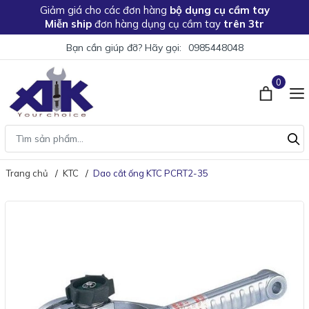
Giảm giá
cho các đơn hàng
bộ dụng cụ cầm tay
Miễn ship
đơn hàng dụng cụ cầm tay
trên 3tr
Bạn cần giúp đỡ? Hãy gọi:
0985448048
0
Trang chủ
KTC
Dao cắt ống KTC PCRT2-35