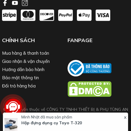
CHÍNH SÁCH
FANPAGE
Mua hàng & thanh toán
Giao nhận & vận chuyển
Hướng dẫn bảo hành
Bảo mật thông tin
Đổi trả hàng hóa
© Bản quyền thuộc về CÔNG TY TNHH THIẾT BỊ & PHỤ TÙNG AN
KHÁNH
x
Minh Nhật
đã mua sản phẩm
Cung cấp bởi
Sapo
Hộp đựng dụng cụ Toyo T-320