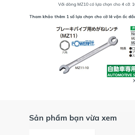
Với dòng MZ10 có lựa chọn cho 4 cỡ: 1
Tham khảo thêm 1 số lựa chọn cho cờ lê vặn ốc d
Với dòng
MZ11
có lựa chọn cho
Với đầu vặn có chức nă
Sản phẩm bạn vừa xem