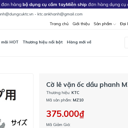
c đơn hàng
bộ dụng cụ cầm tay
Miễn ship
đơn hàng dụng cụ
nh@dungcuktc.vn - ktc.ankhanh@gmail.com
Trang chủ
Giới thiệu
Sản phẩm
Đại 
 mãi HOT
Thương hiệu nổi bật
Hàng mới về
Cờ lê vặn ốc dầu phanh 
Thương hiệu:
KTC
Mã sản phẩm:
MZ10
375.000₫
Mã Giảm Giá: