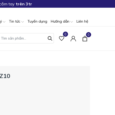
 cầm tay
trên 3tr
lý
Tin tức
Tuyển dụng
Hướng dẫn
Liên hệ
0
0
MZ10