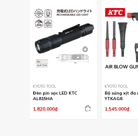
KYOTO TOOL
KYOTO TOOL
Đèn pin sạc LED KTC
Bộ súng xịt đa
AL815HA
YTKAG8
1.820.000₫
1.545.000₫