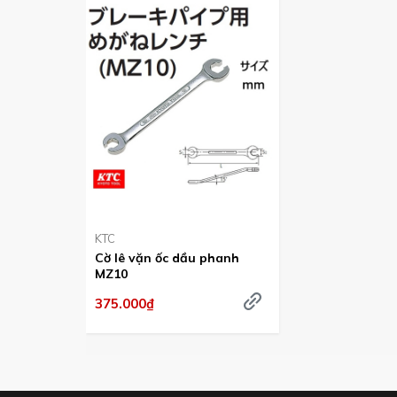
Các kiểu cờ lê vặn tuyo pha
KTC
Cờ lê vặn ốc dầu phanh
MZ10
375.000₫