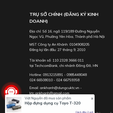
TRỤ SỞ CHÍNH (ĐĂNG KÝ KINH
DOANH)
Địa chỉ: Số 16, ngõ 119/189 Đường Nguyễn
Ngọc Vũ, Phường Yên Hòa, Thành phố Hà Nội
MST Công ty An Khánh: 0104908205
Đăng ký lần đầu: 27 tháng 9, 2010
Tài khoản số: 110 2328 3666 011
tại TechcomBank, chi nhánh Đông Đô, HN
Hotline: 0913215891 - 0985448048
024 66508010 - 024 66759358
Email: ankhanh@dungcuktc.vn -
ktc.ankhanh@gmail.com
x
Việt Nguyễn
đã mua sản phẩm
Hộp đựng dụng cụ Toyo T-320
Cách đây 2 giờ