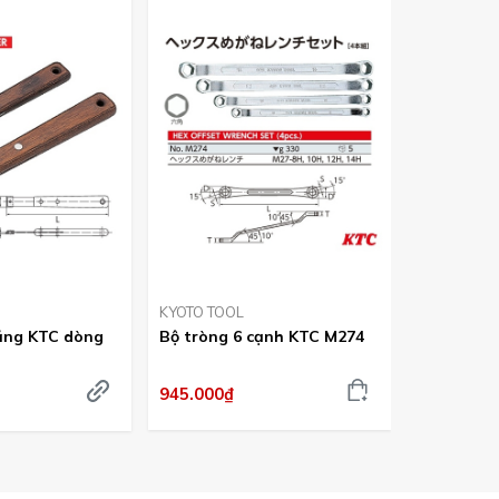
KYOTO TOOL
KYOTO TOO
ăng KTC dòng
Bộ tròng 6 cạnh KTC M274
Ghế ngồi 
AYSC-40
945.000₫
3.195.000