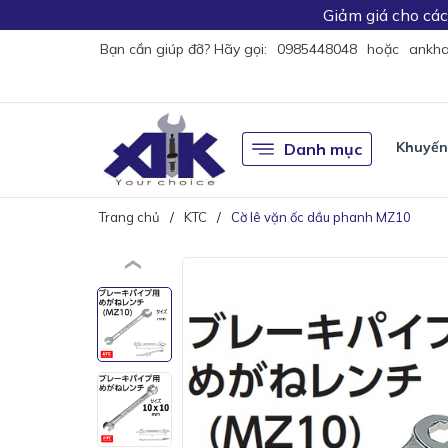
Giảm giá
cho cá
Bạn cần giúp đỡ? Hãy gọi:
0985448048
hoặc
ankha
Khuyến
Danh mục
Trang chủ
KTC
Cờ lê vặn ốc dầu phanh MZ10