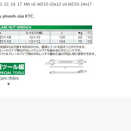
0, 12, 14, 17. Mã số: MZ10-10x12 và MZ10-14x17
ầu phanh của KTC
:
Xem thêm
 2 cỡ: 10, 12. Mã số: MZ11-10 và MZ11-12
ng gật gù, tham khảo mã
MZF-10
.