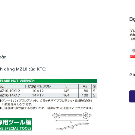
B
thân
anh dòng MZ10 của KTC
:
Gi