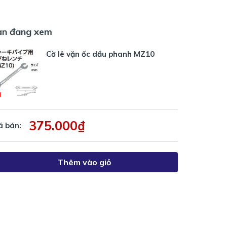
ạn đang xem
Cờ lê vặn ốc dầu phanh MZ10
375.000₫
á bán:
Thêm vào giỏ