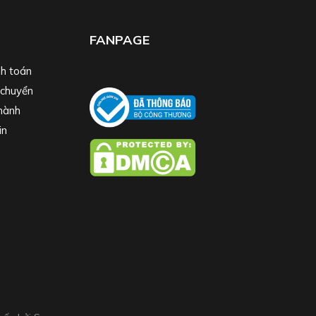
FANPAGE
h toán
 chuyển
hành
in