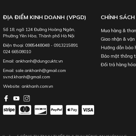
ĐỊA ĐIỂM KINH DOANH (VPGD)
CHÍNH SÁCH
Số 18, ngõ 124 Đường Hoàng Ngân,
Mua hàng & than
Phường Yên Hòa, Thành phố Hà Nội
Giao nhận & vận
Điện thoại: 0985448048 - 0913215891
Hướng dẫn bảo 
024 66508010
Bảo mật thông t
Email: ankhanh@dungcuktc.vn
Đổi trả hàng hóa
Email: sale.ankhanh@gmail.com
sv.nd.khanh@gmail.com
Website:
ankhanh.com.vn