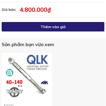
4.800.000₫
Giá bán:
Thêm vào giỏ
Sản phẩm bạn vừa xem
Cờ lê lực mã số
N1400QLK
được đổi sang mã số mới
N140QLK
từ
đầu năm 2016
Với các sản phẩm dùng cho sửa chữa xe máy, tham khảo các
loại bên dưới
:
Kanon