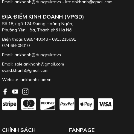
Email: ankhanh@dungcuktc.vn - ktc.ankhanh@gmail.com
ĐỊA ĐIỂM KINH DOANH (VPGD)
Số 18, ngõ 124 Đường Hoàng Ngân,
Phường Yên Hòa, Thành phố Hà Nội
Điện thoại: 0985448048 - 0913215891
024 66508010
Email: ankhanh@dungcuktc.vn
Email: sale.ankhanh@gmail.com
sv.nd.khanh@gmail.com
Website:
ankhanh.com.vn
CHÍNH SÁCH
FANPAGE