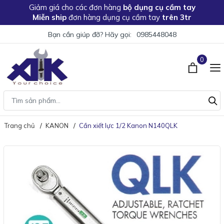
Giảm giá
cho các đơn hàng
bộ dụng cụ cầm tay
Miễn ship
đơn hàng dụng cụ cầm tay
trên 3tr
Bạn cần giúp đỡ? Hãy gọi:
0985448048
0
Trang chủ
KANON
Cần xiết lực 1/2 Kanon N140QLK