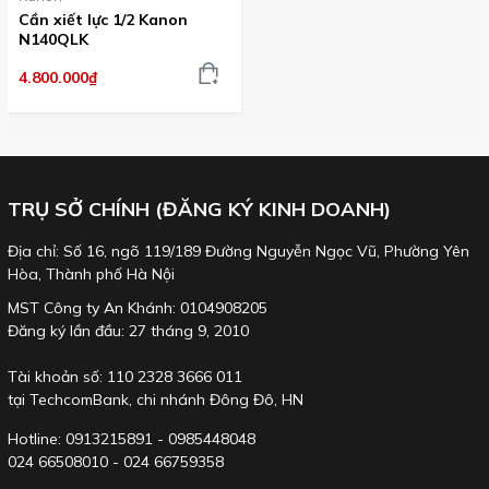
Cần xiết lực 1/2 Kanon
Với các yêu cầu lực xiết khác, vui lòng tham khảo:
Cờ lê lực dòng
N140QLK
đặt lực trước
.
4.800.000₫
Xiết ốc cổ lái,
TRỤ SỞ CHÍNH (ĐĂNG KÝ KINH DOANH)
tham khảo
Dụng cụ sửa
Địa chỉ: Số 16, ngõ 119/189 Đường Nguyễn Ngọc Vũ, Phường Yên
chữa đặc biệt.
Hòa, Thành phố Hà Nội
MST Công ty An Khánh: 0104908205
Đăng ký lần đầu: 27 tháng 9, 2010
Tài khoản số: 110 2328 3666 011
tại TechcomBank, chi nhánh Đông Đô, HN
Hotline: 0913215891 - 0985448048
024 66508010 - 024 66759358