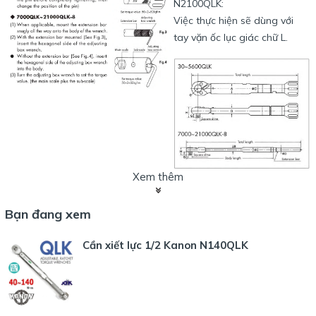
N2100QLK:
Việc thực hiện sẽ dùng với
tay vặn ốc lục giác chữ L.
Xem thêm
Các sản phẩm thuộc dòng sản phẩm Kanon QLK - loại xiết lực
Bạn đang xem
kiểu đặt lực trước
:
Cần xiết lực 1/2 Kanon N140QLK