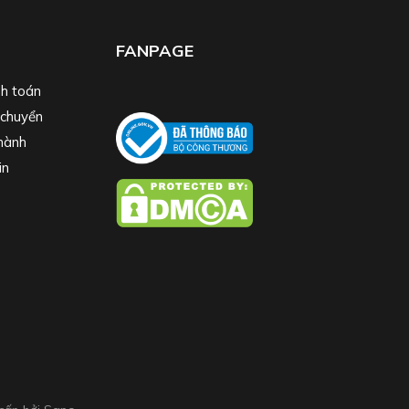
FANPAGE
h toán
 chuyển
hành
in