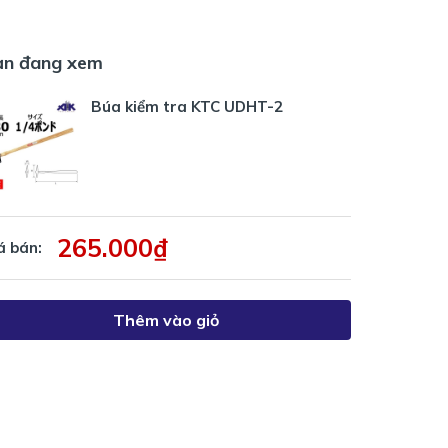
ạn đang xem
Búa kiểm tra KTC UDHT-2
265.000₫
á bán:
Thêm vào giỏ