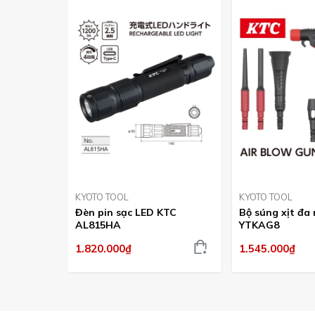
KYOTO TOOL
KYOTO TOOL
Đèn pin sạc LED KTC
Bộ súng xịt đa
AL815HA
YTKAG8
1.820.000₫
1.545.000₫