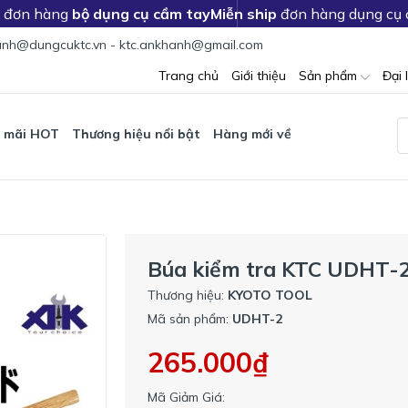
c đơn hàng
bộ dụng cụ cầm tay
Miễn ship
đơn hàng dụng cụ
nh@dungcuktc.vn - ktc.ankhanh@gmail.com
Trang chủ
Giới thiệu
Sản phẩm
Đại 
 mãi HOT
Thương hiệu nổi bật
Hàng mới về
Búa kiểm tra KTC UDHT-
Thương hiệu:
KYOTO TOOL
Mã sản phẩm:
UDHT-2
265.000₫
Mã Giảm Giá: