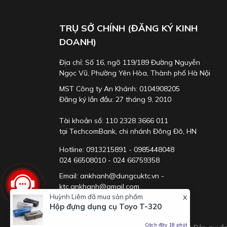
TRỤ SỞ CHÍNH (ĐĂNG KÝ KINH
DOANH)
Địa chỉ: Số 16, ngõ 119/189 Đường Nguyễn
Ngọc Vũ, Phường Yên Hòa, Thành phố Hà Nội
MST Công ty An Khánh: 0104908205
Đăng ký lần đầu: 27 tháng 9, 2010
Tài khoản số: 110 2328 3666 011
tại TechcomBank, chi nhánh Đông Đô, HN
Hotline: 0913215891 - 0985448048
024 66508010 - 024 66759358
Email: ankhanh@dungcuktc.vn -
ktc.ankhanh@gmail.com
x
Huỳnh Liêm
đã mua sản phẩm
Hộp đựng dụng cụ Toyo T-320
Cách đây 18 phút