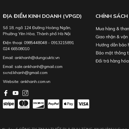
ĐỊA ĐIỂM KINH DOANH (VPGD)
CHÍNH SÁCH
Số 18, ngõ 124 Đường Hoàng Ngân,
Mua hàng & than
Phường Yên Hòa, Thành phố Hà Nội
Giao nhận & vận
Điện thoại: 0985448048 - 0913215891
Hướng dẫn bảo 
024 66508010
Bảo mật thông t
Email: ankhanh@dungcuktc.vn
Đổi trả hàng hóa
Email: sale.ankhanh@gmail.com
sv.nd.khanh@gmail.com
Website:
ankhanh.com.vn