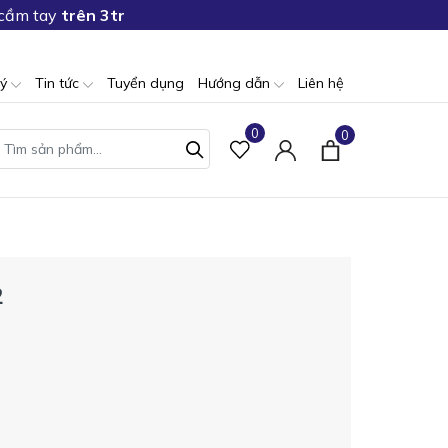
 cầm tay
trên 3tr
lý
Tin tức
Tuyển dụng
Hướng dẫn
Liên hệ
0
0
2