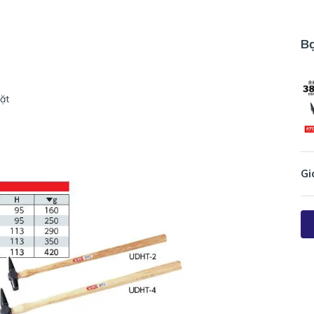
B
ặt
Gi