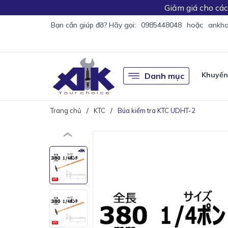
Giảm giá
cho cá
Bạn cần giúp đỡ? Hãy gọi:
0985448048
hoặc
ankha
Khuyến
Danh mục
Trang chủ
KTC
Búa kiểm tra KTC UDHT-2