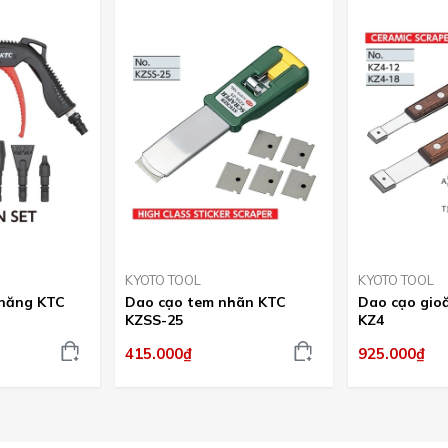
KYOTO TOOL
KYOTO TOOL
 năng KTC
Dao cạo tem nhãn KTC
Dao cạo gio
KZSS-25
KZ4
415.000₫
925.000₫