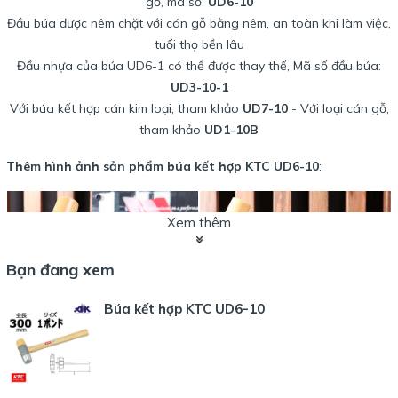
gỗ, mã số:
UD6-10
Đầu búa được nêm chặt với cán gỗ bằng nêm, an toàn khi làm việc,
tuổi thọ bền lâu
Đầu nhựa của búa UD6-1 có thể được thay thế, Mã số đầu búa:
UD3-10-1
Với búa kết hợp cán kim loại, tham khảo
UD7-10
- Với loại cán gỗ,
tham khảo
UD1-10B
Thêm hình ảnh sản phẩm búa kết hợp KTC UD6-10
:
Xem thêm
Bạn đang xem
Búa kết hợp KTC UD6-10
Búa kết hợp KTC trọng lượng 610g, với cán gỗ được chêm chắc
chắn.
Được kết hợp trong 1 số bộ dụng cụ sửa chữa cơ khí như