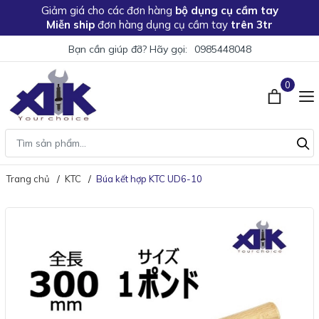
Giảm giá
cho các đơn hàng
bộ dụng cụ cầm tay
Miễn ship
đơn hàng dụng cụ cầm tay
trên 3tr
Bạn cần giúp đỡ? Hãy gọi:
0985448048
0
Trang chủ
KTC
Búa kết hợp KTC UD6-10