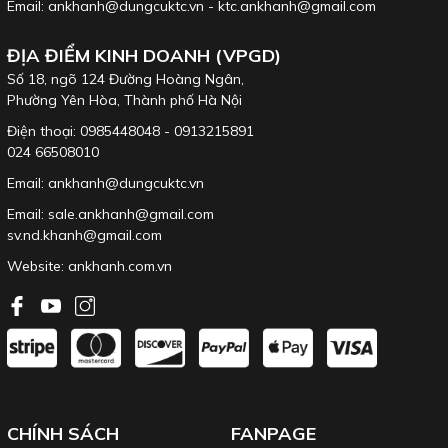
Email: ankhanh@dungcuktc.vn - ktc.ankhanh@gmail.com
ĐỊA ĐIỂM KINH DOANH (VPGD)
Số 18, ngõ 124 Đường Hoàng Ngân,
Phường Yên Hòa, Thành phố Hà Nội
Điện thoại: 0985448048 - 0913215891
024 66508010
Email: ankhanh@dungcuktc.vn
Email: sale.ankhanh@gmail.com
sv.nd.khanh@gmail.com
Website:
ankhanh.com.vn
CHÍNH SÁCH
FANPAGE