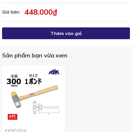
SK4418WM
,
SK4518WM
.
448.000₫
Giá bán:
Thêm vào giỏ
Sản phẩm bạn vừa xem
KYOTO TOOL