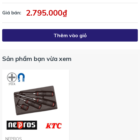
của Nepros
2.795.000₫
Giá bán:
Với loại tô vít ngắn tham khảo ND1PS-2 và ND1MS-6
:
Thêm vào giỏ
Tô vít ngắn Nepros
. Loại 4 cạnh: ND1PS-
2
Sản phẩm bạn vừa xem
. Loại 2 cạnh: ND1MS-
6
Sản phẩm cao cấp
của Nepros
Thiết kế sang trọng, chất lượng, đẳng cấp thể hiện thương hiệu
của Nepros
NEPROS