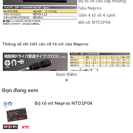
Bộ tô vít cao cấp thương
hiệu Nepros
Gồm 4 tô vít 4 cạnh
Mã số: NTD1P04
Thông số chi tiết các cỡ tô vít của Nepros
:
Xem thêm
Bạn đang xem
Bộ tô vít Nepros NTD1P04
Thiết kế sang trọng, chất lượng, đẳng cấp thể hiện thương hiệu