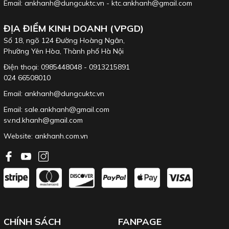
Email: ankhanh@dungcuktc.vn - ktc.ankhanh@gmail.com
ĐỊA ĐIỂM KINH DOANH (VPGD)
Số 18, ngõ 124 Đường Hoàng Ngân,
Phường Yên Hòa, Thành phố Hà Nội
Điện thoại: 0985448048 - 0913215891
024 66508010
Email: ankhanh@dungcuktc.vn
Email: sale.ankhanh@gmail.com
sv.nd.khanh@gmail.com
Website:
ankhanh.com.vn
CHÍNH SÁCH
FANPAGE