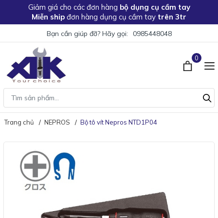
Giảm giá
cho các đơn hàng
bộ dụng cụ cầm tay
Miễn ship
đơn hàng dụng cụ cầm tay
trên 3tr
Bạn cần giúp đỡ? Hãy gọi:
0985448048
0
Trang chủ
NEPROS
Bộ tô vít Nepros NTD1P04