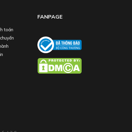
FANPAGE
h toán
 chuyển
hành
in