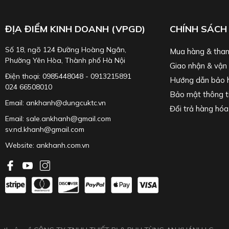
ĐỊA ĐIỂM KINH DOANH (VPGD)
CHÍNH SÁCH
Số 18, ngõ 124 Đường Hoàng Ngân,
Mua hàng & than
Phường Yên Hòa, Thành phố Hà Nội
Giao nhận & vận
Điện thoại: 0985448048 - 0913215891
Hướng dẫn bảo 
024 66508010
Bảo mật thông t
Email: ankhanh@dungcuktc.vn
Đổi trả hàng hóa
Email: sale.ankhanh@gmail.com
S
&
NBR390H
. Chiều dài lần lượt: 100mm & 77mm.
sv.nd.khanh@gmail.com
Website:
ankhanh.com.vn