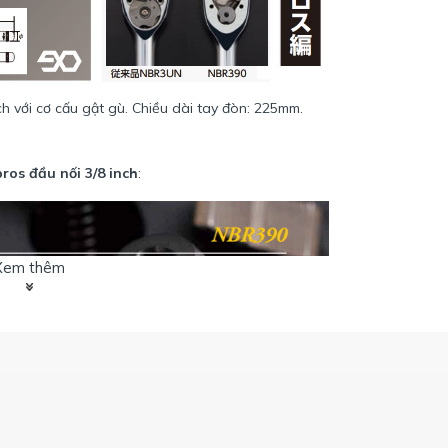
nch với cơ cấu gật gù. Chiều dài tay đòn: 225mm.
ros đầu nối 3/8 inch
:
Xem thêm
/8 inch dòng
NBR390
với bánh cóc 90 răng.