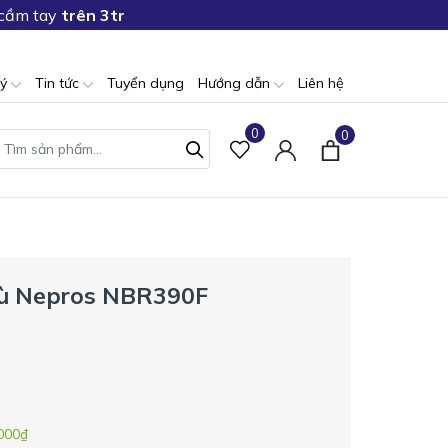
 cầm tay
trên 3tr
lý
Tin tức
Tuyển dụng
Hướng dẫn
Liên hệ
0
0
 gù Nepros NBR390F
000₫