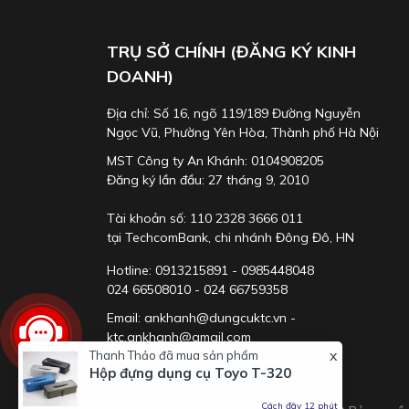
TRỤ SỞ CHÍNH (ĐĂNG KÝ KINH
DOANH)
Địa chỉ: Số 16, ngõ 119/189 Đường Nguyễn
Ngọc Vũ, Phường Yên Hòa, Thành phố Hà Nội
MST Công ty An Khánh: 0104908205
Đăng ký lần đầu: 27 tháng 9, 2010
Tài khoản số: 110 2328 3666 011
Với loại ngắn, có thêm lựa chọn
NBR390
tại TechcomBank, chi nhánh Đông Đô, HN
Hotline: 0913215891 - 0985448048
024 66508010 - 024 66759358
Email: ankhanh@dungcuktc.vn -
ktc.ankhanh@gmail.com
x
Thanh Thảo
đã mua sản phẩm
Hộp đựng dụng cụ Toyo T-320
Cách đây 12 phút