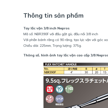
Thông tin sản phẩm
Tay lắc vặn 3/8 inch Nepros
Mã số: NBR390F với đầu gật gù, đầu nối 3/8 inch
Với phần bánh răng có 90 răng, tạo lực vặn với góc x
Chiều dài: 225mm, Trọng lượng: 375g.
Thông số, hình ảnh tay lắc vặn cao cấp 3/8 Nepr