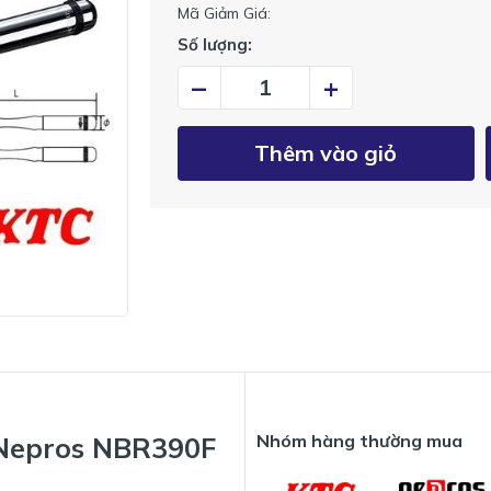
Mã Giảm Giá:
Số lượng:
–
+
Thêm vào giỏ
Nhóm hàng thường mua
ù Nepros NBR390F