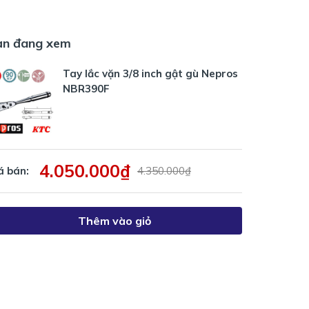
ạn đang xem
Tay lắc vặn 3/8 inch gật gù Nepros
NBR390F
4.050.000₫
á bán:
4.350.000₫
Thêm vào giỏ