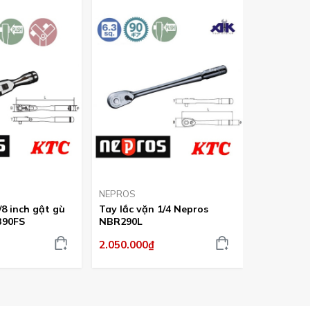
4%
NEPROS
NEPROS
/8 inch gật gù
Tay lắc vặn 1/4 Nepros
Tay lắc vặ
390FS
NBR290L
NBR490L
3.370.000
2.050.000₫
3.500.000₫