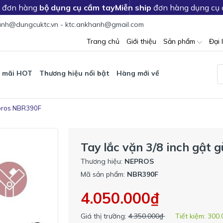
c đơn hàng
bộ dụng cụ cầm tay
Miễn ship
đơn hàng dụng cụ
nh@dungcuktc.vn - ktc.ankhanh@gmail.com
Trang chủ
Giới thiệu
Sản phẩm
Đại 
 mãi HOT
Thương hiệu nổi bật
Hàng mới về
epros NBR390F
Tay lắc vặn 3/8 inch gật
Thương hiệu:
NEPROS
Mã sản phẩm:
NBR390F
4.050.000₫
Giá thị trường:
4.350.000₫
Tiết kiệm:
300.