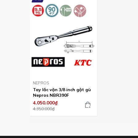
Tham khảo thêm 1 số loại tay lắc vặn 3/8 inch c
NEPROS
Tay lắc vặn 3/8 inch gật gù
Nepros NBR390F
4.050.000₫
4.350.000₫
Tay lắc vặn Nepros 3/8 inch - Mã số:
NBR390F