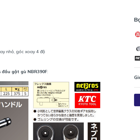
B
oay nhỏ, góc xoay 4 độ
os đầu gật gù NBR390F
:
Gi