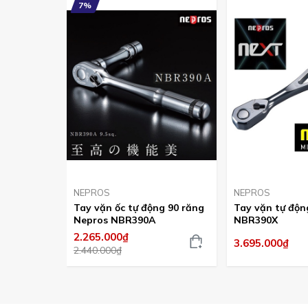
7%
NEPROS
NEPROS
Tay vặn ốc tự động 90 răng
Tay vặn tự độn
Nepros NBR390A
NBR390X
2.265.000₫
3.695.000₫
2.440.000₫