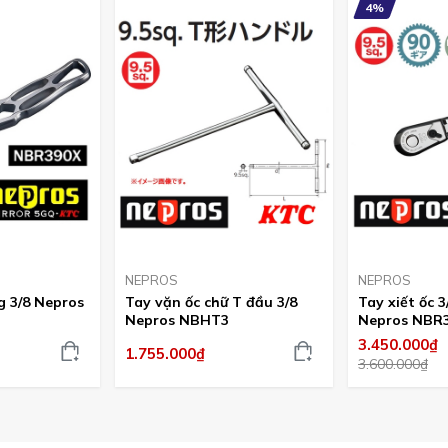
4%
NEPROS
NEPROS
g 3/8 Nepros
Tay vặn ốc chữ T đầu 3/8
Tay xiết ốc 3
Nepros NBHT3
Nepros NBR
3.450.000₫
1.755.000₫
3.600.000₫