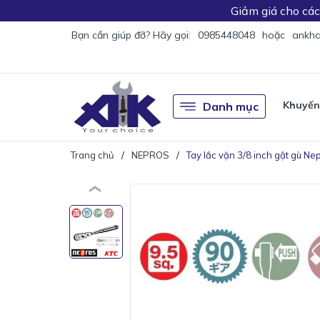
Giảm giá
cho cá
Bạn cần giúp đỡ? Hãy gọi:
0985448048
hoặc
ankha
Khuyến
Danh mục
Trang chủ
NEPROS
Tay lắc vặn 3/8 inch gật gù N