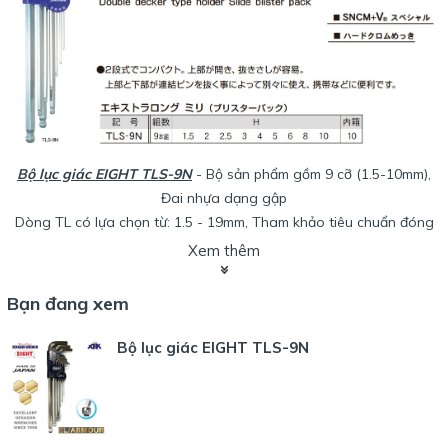
Bộ lục giác EIGHT TLS-9N
- Bộ sản phẩm gồm 9 cỡ (1.5-10mm),
Đai nhựa dạng gập
Dòng TL có lựa chọn từ: 1.5 - 19mm, Tham khảo tiêu chuẩn đóng
gói đính kèm
Xem thêm
Với nhu cầu về các chi tiết lục giác lẻ: tham khảo dòng lục giác
chữ L của
EIGHT dòng TL
Bạn đang xem
Bộ lục giác EIGHT TLS-9N