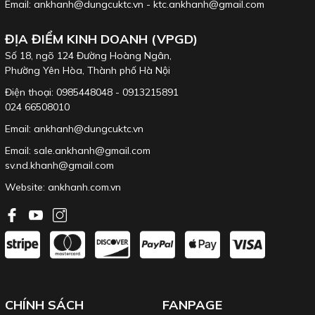
Email: ankhanh@dungcuktc.vn - ktc.ankhanh@gmail.com
ĐỊA ĐIỂM KINH DOANH (VPGD)
Số 18, ngõ 124 Đường Hoàng Ngân,
Phường Yên Hòa, Thành phố Hà Nội
Điện thoại: 0985448048 - 0913215891
Bộ lục giác Eight TLS-9N với lớp mạ mới EL/ARMOUR đáp ứng tiêu
024 66508010
chuẩn khắt khe của EU.
Email: ankhanh@dungcuktc.vn
Giúp sản phẩm tăng độ cứng (HRC: 53-60), chống gỉ, giảm mài
Email: sale.ankhanh@gmail.com
mòn.
sv.nd.khanh@gmail.com
Tham khảo với bộ tương đương 9 cỡ với đai nhựa phẳng:
Bộ lục
giác EIGHT TLS-9
.
Website:
ankhanh.com.vn
CHÍNH SÁCH
FANPAGE