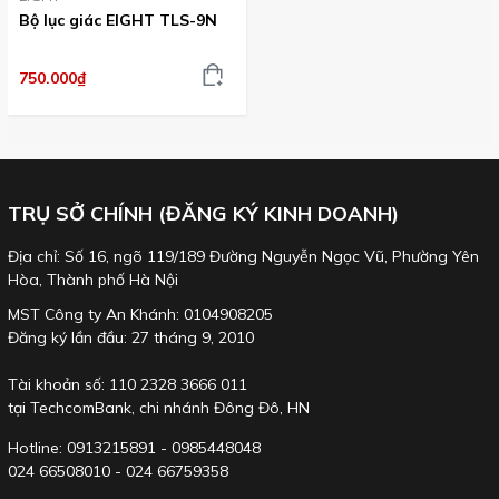
Bộ lục giác EIGHT TLS-9N
750.000₫
TRỤ SỞ CHÍNH (ĐĂNG KÝ KINH DOANH)
Lục giác EIGHT vượt qua các yêu cầu tiêu chuẩn của ISO, JIS,
FEDERAL đặc biệt về phần vật liệu, độ cứng, lực xoắn và dung sai
Địa chỉ: Số 16, ngõ 119/189 Đường Nguyễn Ngọc Vũ, Phường Yên
đảm bảo chất lượng và khả năng tốt nhất cho việc sử dụng chuyên
Hòa, Thành phố Hà Nội
nghiệp.
MST Công ty An Khánh: 0104908205
Thương hiệu SNCM+V của EIGHT đã được đăng ký. Tên tương tự
Đăng ký lần đầu: 27 tháng 9, 2010
của các hãng khác là copy của EIGHT.
Tài khoản số: 110 2328 3666 011
tại TechcomBank, chi nhánh Đông Đô, HN
Với dòng sản phẩm sử dụng công nghệ mạ EL/AMOUR tham
khảo TLS-9N
:
Hotline: 0913215891 - 0985448048
024 66508010 - 024 66759358