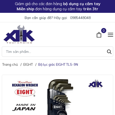
Giảm giá
cho các đơn hàng
bộ dụng cụ cầm tay
Miễn ship
đơn hàng dụng cụ cầm tay
trên 3tr
Bạn cần giúp đỡ? Hãy gọi:
0985448048
0
Trang chủ
EIGHT
Bộ lục giác EIGHT TLS-9N