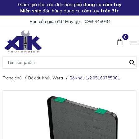
Giảm giá
cho các đơn hàng
bộ dụng cụ cầm tay
Miễn ship
đơn hàng dụng cụ cầm tay
trên 3tr
Bạn cần giúp đỡ? Hãy gọi:
0985448048
0
Trang chủ
Bộ đầu khẩu Wera
Bộ khẩu 1/2 05160785001