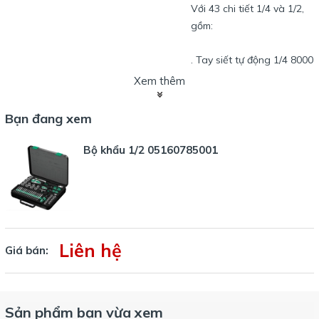
Với 43 chi tiết 1/4 và 1/2,
gồm:
. Tay siết tự động 1/4 8000
A
Xem thêm
. Tay siết tự động 1/2 8000
C
Bạn đang xem
. Tay cán tô vít dùng cho
bits
Bộ khẩu 1/2 05160785001
. 1 đầu bit 2 cạnh (5.5)
. 4 đầu bits lục giác (3, 4,
5, 6)
. 3 đầu bits 4 cạnh (1, 2, 3)
Liên hệ
. 3 đầu bits Pozi (1, 2, 3)
Giá bán:
. 5 đầu bits sao (TX10-
TX30)
Sản phẩm bạn vừa xem
. 11 đầu tuýp 1/4 từ 4-