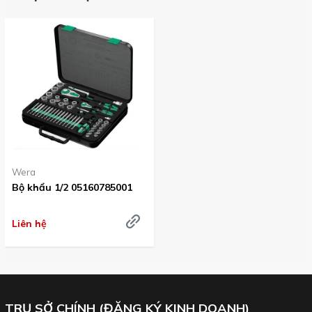
12mm
. 10 đầu tuýp 1/2 từ 13-
24mm
. 1 đầu chuyển 1/4 & 1/4
. 2 thanh nối dài 150 &
250mm
Hộp sắt chuyên dụng
Wera
Wera
Bộ khẩu 1/2 05160785001
Các tính năng của cần siết tự động Wera
:
Liên hệ
TRỤ SỞ CHÍNH (ĐĂNG KÝ KINH DOANH)