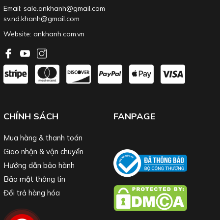
Email: sale.ankhanh@gmail.com
sv.nd.khanh@gmail.com
Kết nối đầu tuýp, đầu
Phần đầu quay các
Cần siết lực Wera
Website:
ankhanh.com.vn
chuyển
góc
CHÍNH SÁCH
FANPAGE
Mua hàng & thanh toán
Giao nhận & vận chuyển
Hướng dẫn bảo hành
Bảo mật thông tin
Đổi trả hàng hóa