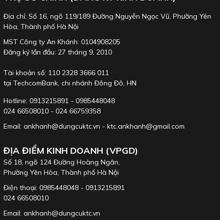
Địa chỉ: Số 16, ngõ 119/189 Đường Nguyễn Ngọc Vũ, Phường Yên
Hòa, Thành phố Hà Nội
Chức năng vặn như tô
Phần bánh răng: 72
Kết nối đầu tuýp dễ
MST Công ty An Khánh: 0104908205
vít
răng
dàng
Đăng ký lần đầu: 27 tháng 9, 2010
Tài khoản số: 110 2328 3666 011
tại TechcomBank, chi nhánh Đông Đô, HN
Hotline: 0913215891 - 0985448048
024 66508010 - 024 66759358
Email: ankhanh@dungcuktc.vn - ktc.ankhanh@gmail.com
Điều chỉnh khóa vặn
Chức năng tay lắc vặn
Khả năng vặn 2 chiều
ĐỊA ĐIỂM KINH DOANH (VPGD)
2 chiều
Số 18, ngõ 124 Đường Hoàng Ngân,
Phường Yên Hòa, Thành phố Hà Nội
Điện thoại: 0985448048 - 0913215891
024 66508010
Email: ankhanh@dungcuktc.vn