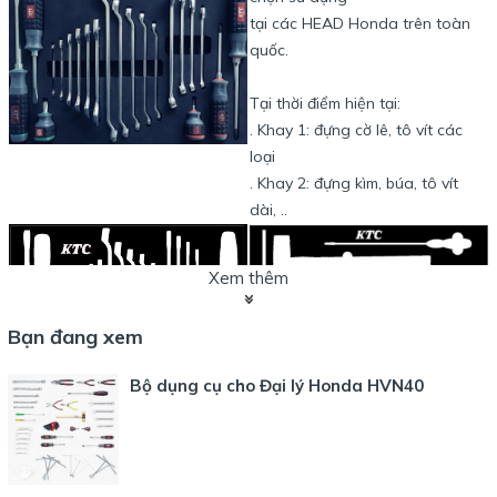
tại các HEAD Honda trên toàn
quốc.
Tại thời điểm hiện tại:
. Khay 1: đựng cờ lê, tô vít các
loại
. Khay 2: đựng kìm, búa, tô vít
dài, ..
Xem thêm
Bạn đang xem
Bộ dụng cụ cho Đại lý Honda HVN40
Chi tiết danh sách các dụng cụ cầm tay của bộ dụng cụ
HVN40 như sau
: