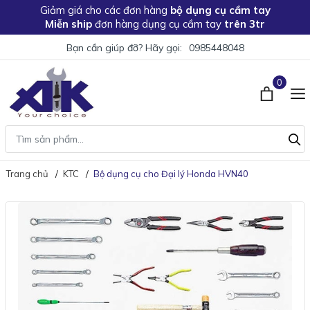
Giảm giá
cho các đơn hàng
bộ dụng cụ cầm tay
Miễn ship
đơn hàng dụng cụ cầm tay
trên 3tr
Bạn cần giúp đỡ? Hãy gọi:
0985448048
0
Trang chủ
KTC
Bộ dụng cụ cho Đại lý Honda HVN40