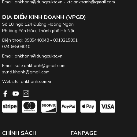
150
,
PSL-150
Email: ankhanh@dungcuktc.vn - ktc.ankhanh@gmail.com
ĐỊA ĐIỂM KINH DOANH (VPGD)
Số 18, ngõ 124 Đường Hoàng Ngân,
Phường Yên Hòa, Thành phố Hà Nội
Điện thoại: 0985448048 - 0913215891
024 66508010
Kìm phanh trong và kìm phanh ngoài: SCP-
Tay vặn KTC chữ T
Email: ankhanh@dungcuktc.vn
1715 & SOP-1715
Email: sale.ankhanh@gmail.com
sv.nd.khanh@gmail.com
Website:
ankhanh.com.vn
Cờ lê mở KTC Nhật,
Cờ lê tròng KTC Nhật,
Tròng KTC Nhật,
dòng S2
dòng MS2
dòng M5
CHÍNH SÁCH
FANPAGE