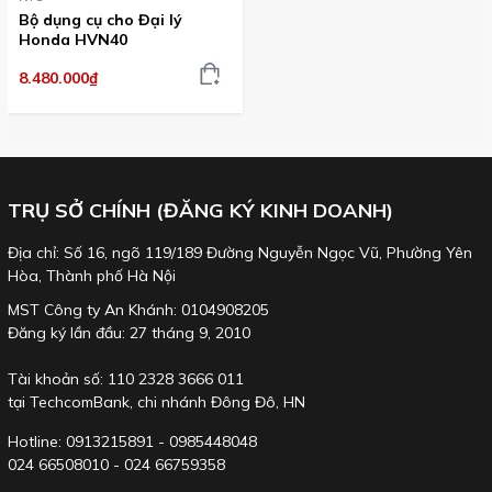
Bộ dụng cụ cho Đại lý
Honda HVN40
8.480.000₫
TRỤ SỞ CHÍNH (ĐĂNG KÝ KINH DOANH)
Địa chỉ: Số 16, ngõ 119/189 Đường Nguyễn Ngọc Vũ, Phường Yên
Một số hình ảnh minh họa của sản phẩm KTC trong bộ dụng
Hòa, Thành phố Hà Nội
cụ KTC HVN40
:
MST Công ty An Khánh: 0104908205
Đăng ký lần đầu: 27 tháng 9, 2010
Tài khoản số: 110 2328 3666 011
tại TechcomBank, chi nhánh Đông Đô, HN
Hotline: 0913215891 - 0985448048
024 66508010 - 024 66759358
Bộ kìm
PJ-200
,
PN1-
Búa nhựa KTC K9-6
Tô vít cán cao su KTC