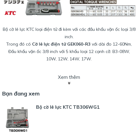
Bộ cờ lê lực KTC loại điện tử đi kèm với các đầu khẩu vặn ốc loại 3/8
inch.
Trong đó có
Cờ lê lực điện tử GEK060-R3
với dài đo 12-60Nm,
Đầu khẩu vặn ốc 3/8 inch với 5 khẩu loại 12 cạnh cỡ: B3-08W,
10W, 12W, 14W, 17W.
Xem thêm
Hình ảnh sản phẩm bộ cờ lê cân lực điện tử KTC TB306WG1
:
Bạn đang xem
Bộ cờ lê lực KTC TB306WG1