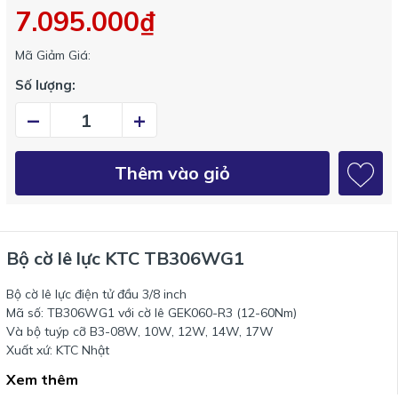
7.095.000₫
Mã Giảm Giá:
Số lượng:
–
+
Thêm vào giỏ
Bộ cờ lê lực KTC TB306WG1
Bộ cờ lê lực điện tử đầu 3/8 inch
Mã số: TB306WG1 với cờ lê GEK060-R3 (12-60Nm)
Và bộ tuýp cỡ B3-08W, 10W, 12W, 14W, 17W
Xuất xứ: KTC Nhật
Xem thêm