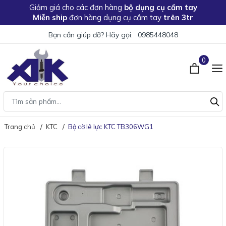
Giảm giá
cho các đơn hàng
bộ dụng cụ cầm tay
Miễn ship
đơn hàng dụng cụ cầm tay
trên 3tr
Bạn cần giúp đỡ? Hãy gọi:
0985448048
0
Trang chủ
KTC
Bộ cờ lê lực KTC TB306WG1