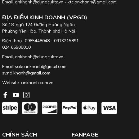
Email: ankhanh@dungcuktc.vn - ktc.ankhanh@gmail.com
ĐỊA ĐIỂM KINH DOANH (VPGD)
Số 18, ngõ 124 Đường Hoàng Ngân,
Phường Yên Hòa, Thành phố Hà Nội
Điện thoại: 0985448048 - 0913215891
024 66508010
Email: ankhanh@dungcuktc.vn
Email: sale.ankhanh@gmail.com
sv.nd.khanh@gmail.com
Website:
ankhanh.com.vn
CHÍNH SÁCH
FANPAGE