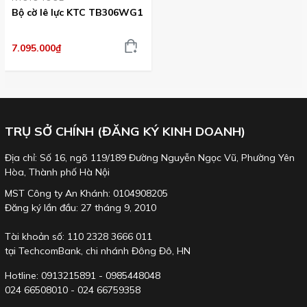
Bộ cờ lê lực KTC TB306WG1
7.095.000₫
TRỤ SỞ CHÍNH (ĐĂNG KÝ KINH DOANH)
Địa chỉ: Số 16, ngõ 119/189 Đường Nguyễn Ngọc Vũ, Phường Yên
Hòa, Thành phố Hà Nội
MST Công ty An Khánh: 0104908205
Đăng ký lần đầu: 27 tháng 9, 2010
Tài khoản số: 110 2328 3666 011
tại TechcomBank, chi nhánh Đông Đô, HN
Hotline: 0913215891 - 0985448048
024 66508010 - 024 66759358