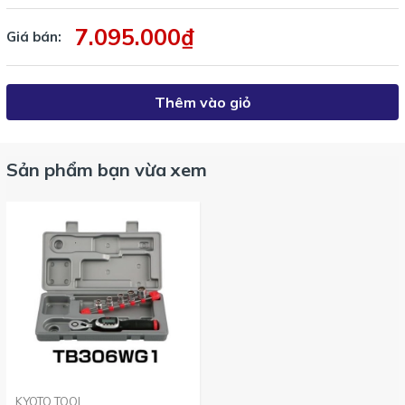
Với hộp đựng không có đầu khẩu và thanh giữ đi kèm thì bộ này
7.095.000₫
Giá bán:
có mã số
GEK060-R3-L
Thêm vào giỏ
Sản phẩm bạn vừa xem
KYOTO TOOL