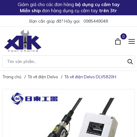
Giảm giá
cho các đơn hàng
bộ dụng cụ cầm tay
Miễn ship
đơn hàng dụng cụ cầm tay
trên 3tr
Bạn cần giúp đỡ? Hãy gọi:
0985448048
0
Trang chủ
Tô vít điện Delvo
Tô vít điện Delvo DLV5820H