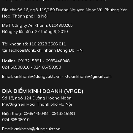
Địa chỉ: Số 16, ngõ 119/189 Đường Nguyễn Ngọc Vũ, Phường Yên
Hòa, Thành phố Hà Nội
Kích thước tô vít lực Delvo, Mã số:
DLV5820H
Chiều dài:
MST Công ty An Khánh: 0104908205
Đăng ký lần đầu: 27 tháng 9, 2010
165.5mm, Dây nối dài: 2.4m, Tay cầm có đường kinh 32mm
Tài khoản số: 110 2328 3666 011
tại TechcomBank, chi nhánh Đông Đô, HN
Thông số kích thước của bộ chuyển đổi điện Delvo DLC16S-
WGB
:
Hotline: 0913215891 - 0985448048
024 66508010 - 024 66759358
Email: ankhanh@dungcuktc.vn - ktc.ankhanh@gmail.com
ĐỊA ĐIỂM KINH DOANH (VPGD)
Số 18, ngõ 124 Đường Hoàng Ngân,
Phường Yên Hòa, Thành phố Hà Nội
Điện thoại: 0985448048 - 0913215891
024 66508010
Email: ankhanh@dungcuktc.vn