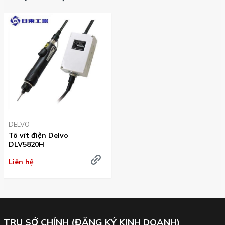
Dải lực & Phụ kiện:
. Trang bị 2 mũi bits
số PH0
. Ổn áp đầu vào:
100V AC
. Trọng lượng: 300g
. Lựa chọn lò xo tùy
theo yêu cầu
. Ổ cắm: loại 3 chân
DELVO
Thông số kích thước của dòng tô vít lực Delvo DLV5820H
:
Tô vít điện Delvo
DLV5820H
Liên hệ
TRỤ SỞ CHÍNH (ĐĂNG KÝ KINH DOANH)