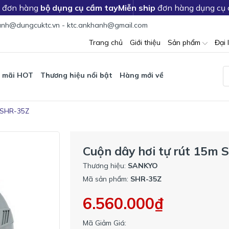
c đơn hàng
bộ dụng cụ cầm tay
Miễn ship
đơn hàng dụng cụ
nh@dungcuktc.vn - ktc.ankhanh@gmail.com
Trang chủ
Giới thiệu
Sản phẩm
Đại 
 mãi HOT
Thương hiệu nổi bật
Hàng mới về
o SHR-35Z
Cuộn dây hơi tự rút 15m
Thương hiệu:
SANKYO
Mã sản phẩm:
SHR-35Z
6.560.000₫
Mã Giảm Giá: