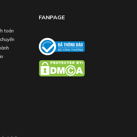
FANPAGE
h toán
 chuyển
hành
in