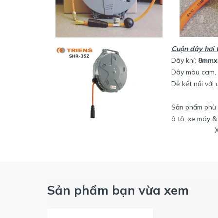
Cuộn dây hơi 
Dây khí:
8mmx
Dây màu cam, 
Dễ kết nối với
Sản phẩm phù 
ô tô, xe máy &
Tính năng đặc biệt của cuộn dây hơi tự rút 15m Sa
Sản phẩm bạn vừa xem