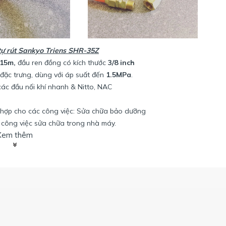
tự rút Sankyo Triens SHR-35Z
15m,
đầu ren đồng có kích thước
3/8 inch
đặc trưng, dùng với áp suất đến
1.5MPa
.
 các đầu nối khí nhanh & Nitto, NAC
hợp cho các công việc: Sửa chữa bảo dưỡng
 công việc sửa chữa trong nhà máy.
Xem thêm
nkyo (Triens):
Đối với cuộn dây hơi tự rút
SHR-35Z
,
với cơ cấu có ren nối với đoạn phía trong.
Có thể tự thay thế đoạn dây phía ngoài