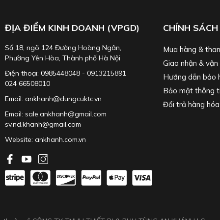
ĐỊA ĐIỂM KINH DOANH (VPGD)
CHÍNH SÁCH
Số 18, ngõ 124 Đường Hoàng Ngân,
Mua hàng & than
Phường Yên Hòa, Thành phố Hà Nội
Giao nhận & vận
Điện thoại: 0985448048 - 0913215891
Hướng dẫn bảo 
024 66508010
Bảo mật thông t
Email: ankhanh@dungcuktc.vn
Đổi trả hàng hóa
Email: sale.ankhanh@gmail.com
sv.nd.khanh@gmail.com
Website:
ankhanh.com.vn
 là
SHS-35Z
.
 tự rút SHR-31Z
hoặc model mới
SHS-310A