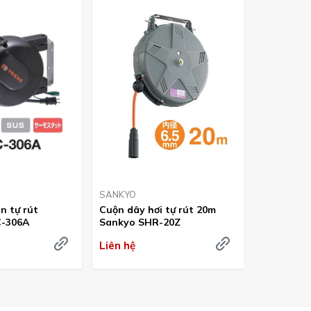
SANKYO
SANKYO
n tự rút
Cuộn dây hơi tự rút 20m
Cuộn dây 
-306A
Sankyo SHR-20Z
Sankyo S
Liên hệ
Liên hệ