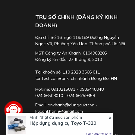
TRỤ SỞ CHÍNH (ĐĂNG KÝ KINH
DOANH)
Địa chỉ: Số 16, ngõ 119/189 Đường Nguyễn
Ngọc Vũ, Phường Yên Hòa, Thành phố Hà Nội
MST Công ty An Khánh: 0104908205
Đăng ký lần đầu: 27 tháng 9, 2010
Tài khoản số: 110 2328 3666 011
tại TechcomBank, chi nhánh Đông Đô, HN
Hotline: 0913215891 - 0985448048
Với cuộn dây kích thước 8.0mmx15m, mã số tương ứng
024 66508010 - 024 66759358
Với chiều dài 10m loại dây 8mm, tham khảo
Cuộn dây
Email: ankhanh@dungcuktc.vn -
ktc.ankhanh@gmail.com
x
Minh Nhật
đã mua sản phẩm
Hộp đựng dụng cụ Toyo T-320
Cách đây 25 phút