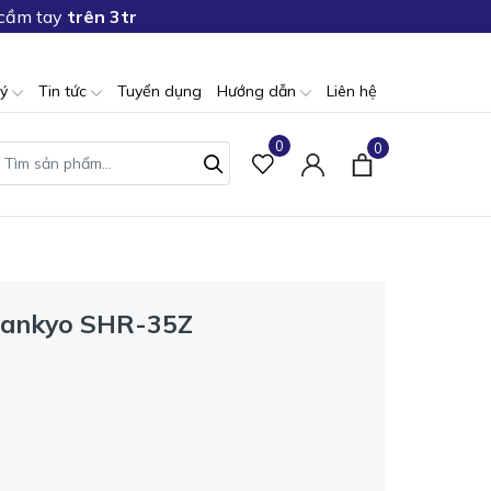
 cầm tay
trên 3tr
lý
Tin tức
Tuyển dụng
Hướng dẫn
Liên hệ
0
0
 Sankyo SHR-35Z