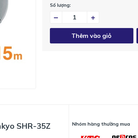
Số lượng:
–
+
Thêm vào giỏ
Nhóm hàng thường mua
ankyo SHR-35Z