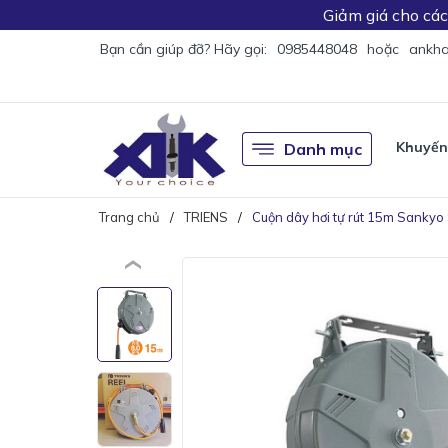
Giảm giá
cho cá
Bạn cần giúp đỡ? Hãy gọi:
0985448048
hoặc
ankha
Khuyến
Danh mục
Trang chủ
TRIENS
Cuộn dây hơi tự rút 15m Sanky