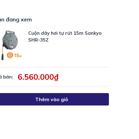
ạn đang xem
Cuộn dây hơi tự rút 15m Sankyo
SHR-35Z
6.560.000₫
á bán:
Thêm vào giỏ