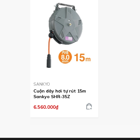
SANKYO
Cuộn dây hơi tự rút 15m
Sankyo SHR-35Z
6.560.000₫
Đây là tính năng đặc biệt của cuộn d
Chúng tôi cũng cung cấp rời lõi dây th
Thông số kích thước, trọng lượng cuộn dây hơi tự 