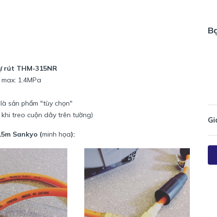
B
ự rút THM-315NR
t max: 1.4MPa
 là sản phẩm "tùy chọn"
 khi treo cuộn dây trên tường)
Gi
15m Sankyo (
minh họa
):