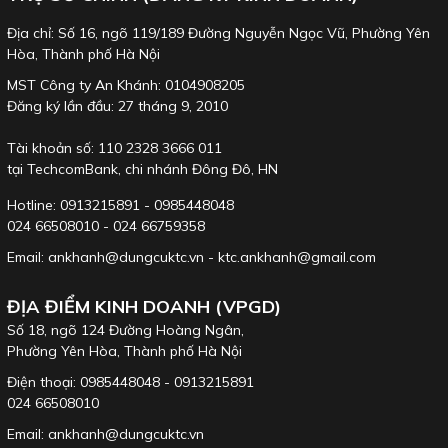
Địa chỉ: Số 16, ngõ 119/189 Đường Nguyễn Ngọc Vũ, Phường Yên
Hòa, Thành phố Hà Nội
MST Công ty An Khánh: 0104908205
Đăng ký lần đầu: 27 tháng 9, 2010
Tài khoản số: 110 2328 3666 011
tại TechcomBank, chi nhánh Đông Đô, HN
Hotline: 0913215891 - 0985448048
024 66508010 - 024 66759358
Email: ankhanh@dungcuktc.vn - ktc.ankhanh@gmail.com
ĐỊA ĐIỂM KINH DOANH (VPGD)
Số 18, ngõ 124 Đường Hoàng Ngân,
Phường Yên Hòa, Thành phố Hà Nội
Điện thoại: 0985448048 - 0913215891
024 66508010
Email: ankhanh@dungcuktc.vn