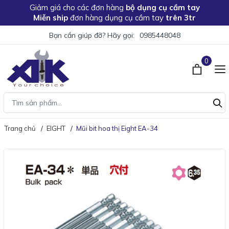
Giảm giá
cho các đơn hàng
bộ dụng cụ cầm tay
Miễn ship
đơn hàng dụng cụ cầm tay
trên 3tr
Bạn cần giúp đỡ? Hãy gọi:
0985448048
0
Trang chủ
EIGHT
Mũi bit hoa thị Eight EA-34