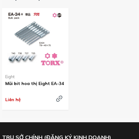
Đầu bit lục giác Eight EA-33 (rãnh bi 9,13mm) với đầu sao, được
dùng cho súng khí hay tô vít điện
Các lựa chọn cho chiều dài thông dụng: 75mm. Sản phẩm được
sản xuất tại Eight Nhật.
Eight
Mũi bit hoa thị Eight EA-34
Liên hệ
TRỤ SỞ CHÍNH (ĐĂNG KÝ KINH DOANH)