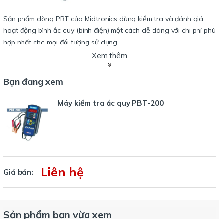
Sản phẩm dòng PBT của Midtronics dùng kiểm tra và đánh giá
hoạt động bình ắc quy (bình điện) một cách dễ dàng với chi phí phù
hợp nhất cho mọi đối tượng sử dụng.
Chỉ với động tác đơn giản là gắn các đầu cặp vào các cực của bình
Xem thêm
điện và bấm nút kiểm tra là có kết quả đánh giá trong vài dây,
Dòng sản phẩm PBT của Midtronics được sử dụng cho các dòng
Bạn đang xem
xe từ ô tô đến xe máy.
Máy kiểm tra ắc quy PBT-200
Sản phẩm dòng PBT
gồm có:
PBT-50, PBT-100,
PBT-200, PBT-3002
Liên hệ
Giá bán:
Sản phẩm bạn vừa xem