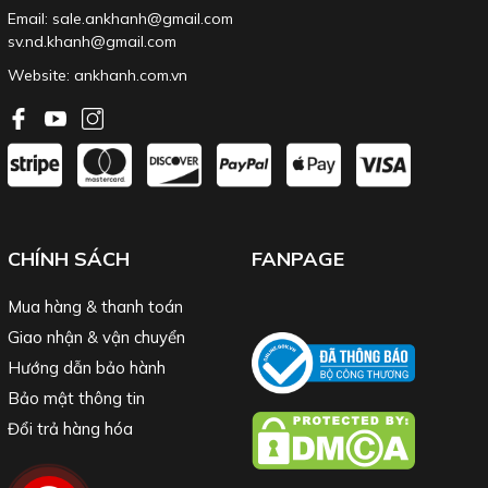
Email: sale.ankhanh@gmail.com
sv.nd.khanh@gmail.com
Website:
ankhanh.com.vn
CHÍNH SÁCH
FANPAGE
Mua hàng & thanh toán
Giao nhận & vận chuyển
Hướng dẫn bảo hành
Bảo mật thông tin
Đổi trả hàng hóa