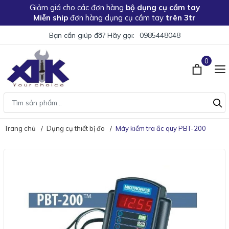
Giảm giá
cho các đơn hàng
bộ dụng cụ cầm tay
Miễn ship
đơn hàng dụng cụ cầm tay
trên 3tr
Bạn cần giúp đỡ? Hãy gọi:
0985448048
0
Trang chủ
Dụng cụ thiết bị đo
Máy kiểm tra ắc quy PBT-200