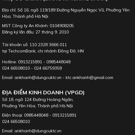
Địa chỉ: Số 16, ngõ 119/189 Đường Nguyễn Ngọc Vũ, Phường Yên
Hòa, Thành phố Hà Nội
MST Công ty An Khánh: 0104908205
Đăng ký lần đầu: 27 tháng 9, 2010
Tài khoản số: 110 2328 3666 011
tại TechcomBank, chi nhánh Đông Đô, HN
Hotline: 0913215891 - 0985448048
024 66508010 - 024 66759358
Email: ankhanh@dungcuktc.vn - ktc.ankhanh@gmail.com
ĐỊA ĐIỂM KINH DOANH (VPGD)
Số 18, ngõ 124 Đường Hoàng Ngân,
Phường Yên Hòa, Thành phố Hà Nội
Điện thoại: 0985448048 - 0913215891
024 66508010
Email: ankhanh@dungcuktc.vn