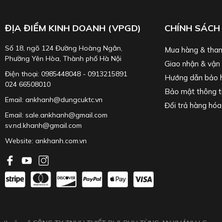
ĐỊA ĐIỂM KINH DOANH (VPGD)
CHÍNH SÁCH
Số 18, ngõ 124 Đường Hoàng Ngân,
Mua hàng & than
Phường Yên Hòa, Thành phố Hà Nội
Giao nhận & vận
Điện thoại: 0985448048 - 0913215891
Hướng dẫn bảo 
024 66508010
Bảo mật thông t
Email: ankhanh@dungcuktc.vn
Đổi trả hàng hóa
Email: sale.ankhanh@gmail.com
sv.nd.khanh@gmail.com
Website:
ankhanh.com.vn