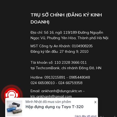
TRỤ SỞ CHÍNH (ĐĂNG KÝ KINH
DOANH)
Địa chỉ: Số 16, ngõ 119/189 Đường Nguyễn
Ngọc Vũ, Phường Yên Hòa, Thành phố Hà Nội
MST Công ty An Khánh: 0104908205
Đăng ký lần đầu: 27 tháng 9, 2010
Tài khoản số: 110 2328 3666 011
tại TechcomBank, chi nhánh Đông Đô, HN
Hotline: 0913215891 - 0985448048
024 66508010 - 024 66759358
Email: ankhanh@dungcuktc.vn -
ktc.ankhanh@gmail.com
x
Minh Nhật
đã mua sản phẩm
Hộp đựng dụng cụ Toyo T-320
Cách đây 45 phút