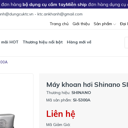
c đơn hàng
bộ dụng cụ cầm tay
Miễn ship
đơn hàng dụng cụ
nh@dungcuktc.vn - ktc.ankhanh@gmail.com
Trang chủ
Giới thiệu
Sản phẩm
Đại 
 mãi HOT
Thương hiệu nổi bật
Hàng mới về
300A
Máy khoan hơi Shinano S
Thương hiệu:
SHINANO
Mã sản phẩm:
SI-5300A
Liên hệ
Mã Giảm Giá: