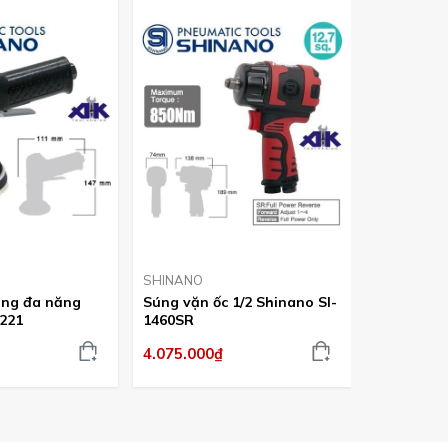
SHINANO
SHINANO
ng đa năng
Súng vặn ốc 1/2 Shinano SI-
Lưỡi cưa k
2221
1460SR
49A
4.075.000₫
Liên hệ