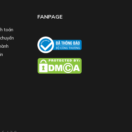
FANPAGE
h toán
 chuyển
hành
in