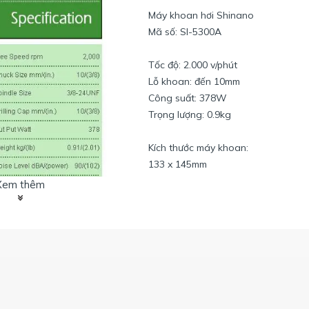
Máy khoan hơi Shinano
Mã số: SI-5300A
Tốc độ: 2.000 v/phút
Lỗ khoan: đến 10mm
Công suất: 378W
Trọng lượng: 0.9kg
Kích thước máy khoan:
133 x 145mm
Xem thêm
Không trang bị cơ cấu
khoan đảo chiều
u bán chạy nhất trong các dòng máy khoan.