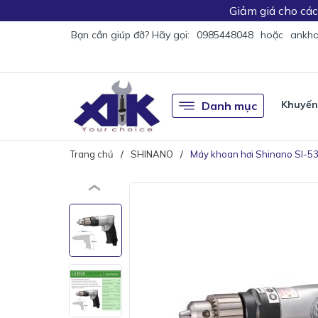
Giảm giá
cho cá
Bạn cần giúp đỡ? Hãy gọi:
0985448048
hoặc
ankha
Khuyến
Danh mục
Trang chủ
SHINANO
Máy khoan hơi Shinano SI-5