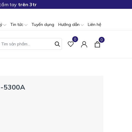
 cầm tay
trên 3tr
lý
Tin tức
Tuyển dụng
Hướng dẫn
Liên hệ
0
0
I-5300A