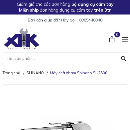
Giảm giá
cho các đơn hàng
bộ dụng cụ cầm tay
Miễn ship
đơn hàng dụng cụ cầm tay
trên 3tr
Bạn cần giúp đỡ? Hãy gọi:
0985448048
0
Trang chủ
SHINANO
Máy chà nhám Shinano SI-2800