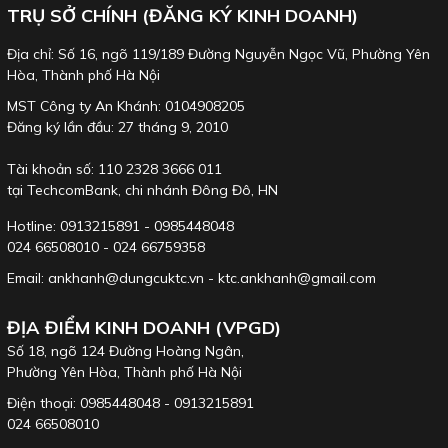
TRỤ SỞ CHÍNH (ĐĂNG KÝ KINH DOANH)
Địa chỉ: Số 16, ngõ 119/189 Đường Nguyễn Ngọc Vũ, Phường Yên
Hòa, Thành phố Hà Nội
MST Công ty An Khánh: 0104908205
Đăng ký lần đầu: 27 tháng 9, 2010
Tài khoản số: 110 2328 3666 011
tại TechcomBank, chi nhánh Đông Đô, HN
Hotline: 0913215891 - 0985448048
024 66508010 - 024 66759358
Email: ankhanh@dungcuktc.vn - ktc.ankhanh@gmail.com
ĐỊA ĐIỂM KINH DOANH (VPGD)
Số 18, ngõ 124 Đường Hoàng Ngân,
Phường Yên Hòa, Thành phố Hà Nội
Điện thoại: 0985448048 - 0913215891
024 66508010