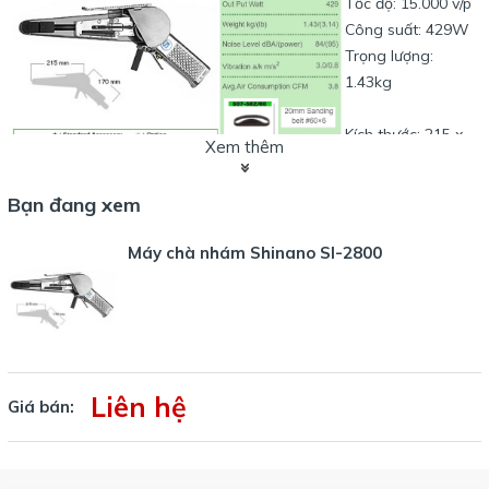
Tốc độ: 15.000 v/p
Công suất: 429W
Trọng lượng:
1.43kg
Kích thước: 215 x
Xem thêm
170mm
Bạn đang xem
Đối với máy chà nhám dây kích thước 10x330mm, tham khảo
máy
chà nhám dây SI-2700
Máy chà nhám Shinano SI-2800
Liên hệ
Giá bán: