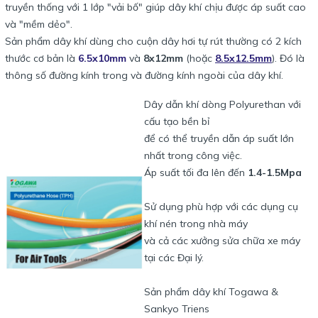
truyền thống với 1 lớp "vải bố" giúp dây khí chịu được áp suất cao
và "mềm dẻo".
Sản phẩm dây khí dùng cho cuộn dây hơi tự rút thường có 2 kích
thước cơ bản là
6.5x10mm
và
8x12mm
(hoặc
8.5x12.5mm
). Đó là
thông số đường kính trong và đường kính ngoài của dây khí.
Dây dẫn khí dòng Polyurethan với
cấu tạo bền bỉ
để có thể truyền dẫn áp suất lớn
nhất trong công việc.
Áp suất tối đa lên đến
1.4-1.5Mpa
Sử dụng phù hợp với các dụng cụ
khí nén trong nhà máy
và cả các xưởng sửa chữa xe máy
tại các Đại lý.
Sản phẩm dây khí Togawa &
Sankyo Triens