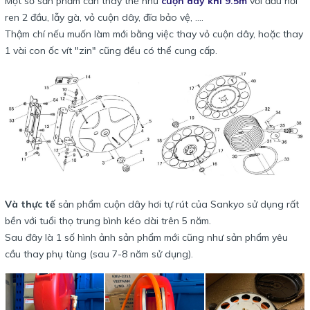
Một số sản phẩm cần thay thế như
cuộn dây khí 9.5m
với đầu nối
ren 2 đầu, lẫy gà, vỏ cuộn dây, đĩa bảo vệ, ....
Thậm chí nếu muốn làm mới bằng việc thay vỏ cuộn dây, hoặc thay
1 vài con ốc vít "zin" cũng đều có thể cung cấp.
Và thực tế
sản phẩm cuộn dây hơi tự rút của Sankyo sử dụng rất
bền với tuổi thọ trung bình kéo dài trên 5 năm.
Sau đây là 1 số hình ảnh sản phẩm mới cũng như sản phẩm yêu
cầu thay phụ tùng (sau 7-8 năm sử dụng).