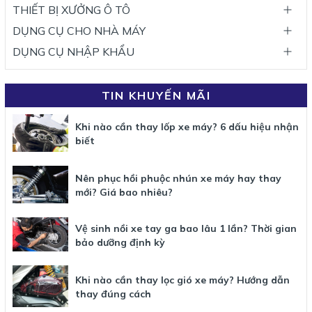
THIẾT BỊ XƯỞNG Ô TÔ
DỤNG CỤ CHO NHÀ MÁY
DỤNG CỤ NHẬP KHẨU
TIN KHUYẾN MÃI
Khi nào cần thay lốp xe máy? 6 dấu hiệu nhận
biết
Nên phục hồi phuộc nhún xe máy hay thay
mới? Giá bao nhiêu?
Vệ sinh nồi xe tay ga bao lâu 1 lần? Thời gian
bảo dưỡng định kỳ
Khi nào cần thay lọc gió xe máy? Hướng dẫn
thay đúng cách