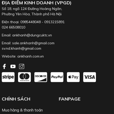
ĐỊA ĐIỂM KINH DOANH (VPGD)
Số 18, ngõ 124 Đường Hoàng Ngân,
Phường Yên Hòa, Thành phố Hà Nội
Điện thoại: 0985448048 - 0913215891
024 66508010
Email: ankhanh@dungcuktc.vn
Email: sale.ankhanh@gmail.com
sv.nd.khanh@gmail.com
Website:
ankhanh.com.vn
CHÍNH SÁCH
FANPAGE
Mua hàng & thanh toán