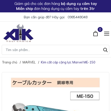
Giảm giá
cho các đơn hàng
bộ dụng cụ cầm tay
Miễn ship
đơn hàng dụng cụ cầm tay
trên 3tr
Bạn cần giúp đỡ? Hãy gọi:
0985448048
0
Trang chủ
MARVEL
Kìm cắt cáp cộng lực Marvel ME-150