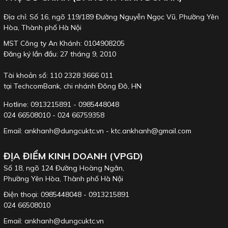
Địa chỉ: Số 16, ngõ 119/189 Đường Nguyễn Ngọc Vũ, Phường Yên
Hòa, Thành phố Hà Nội
MST Công ty An Khánh: 0104908205
Đăng ký lần đầu: 27 tháng 9, 2010
Tài khoản số: 110 2328 3666 011
tại TechcomBank, chi nhánh Đông Đô, HN
Hotline: 0913215891 - 0985448048
024 66508010 - 024 66759358
Email: ankhanh@dungcuktc.vn - ktc.ankhanh@gmail.com
ĐỊA ĐIỂM KINH DOANH (VPGD)
Số 18, ngõ 124 Đường Hoàng Ngân,
Phường Yên Hòa, Thành phố Hà Nội
Điện thoại: 0985448048 - 0913215891
024 66508010
Email: ankhanh@dungcuktc.vn