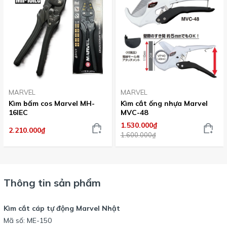
MARVEL
MARVEL
Kìm bấm cos Marvel MH-
Kìm cắt ống nhựa Marvel
16IEC
MVC-48
1.530.000₫
2.210.000₫
1.600.000₫
Thông tin sản phẩm
Kìm cắt cáp tự động Marvel Nhật
Mã số: ME-150