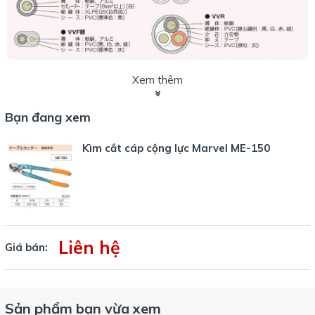
Sản phẩm kìm cắt cáp điện Marvel dùng được với nhiều loại dây
Xem thêm
điện khác nhau.
Như các loại dây đồng trục (IV, CV), dây 2 lõi (VVF), dây 3 lõi (CVT,
Bạn đang xem
VVR)
Với yêu cầu khả năng cắt lớn hơn, tham khảo mã
ME-250
và
ME-
Kìm cắt cáp cộng lực Marvel ME-150
500
Liên hệ
Giá bán:
Sản phẩm bạn vừa xem