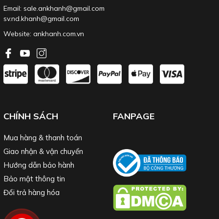
Email: sale.ankhanh@gmail.com
sv.nd.khanh@gmail.com
Website:
ankhanh.com.vn
CHÍNH SÁCH
FANPAGE
Mua hàng & thanh toán
Giao nhận & vận chuyển
Hướng dẫn bảo hành
Bảo mật thông tin
Đổi trả hàng hóa