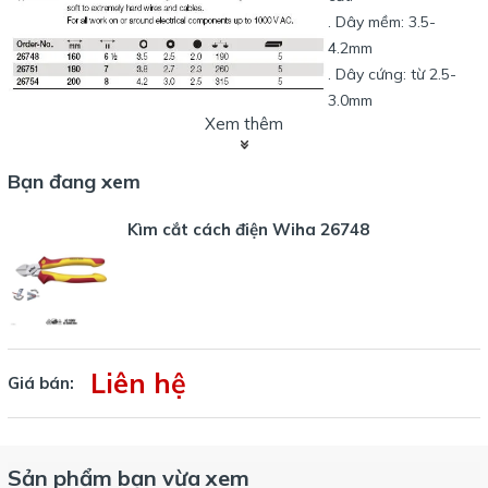
. Dây mềm: 3.5-
4.2mm
. Dây cứng: từ 2.5-
3.0mm
Xem thêm
. Dây đặc cứng: 2.0-
2.5mm
Bạn đang xem
Các mã số lựa chọn:
Kìm cắt cách điện Wiha 26748
26748, 26751, 26754.
Kìm cắt cách điện Wiha loại 1000V AC.
Đáp ứng tiêu chuẩn IEC 60900:2004. Tiêu chuẩn DIN ISO 5746.
Kìm cắt các loại dây mềm đến siêu cứng.
Liên hệ
Giá bán:
Sản phẩm bạn vừa xem