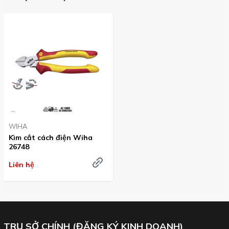
WIHA
Kìm cắt cách điện Wiha
26748
Liên hệ
TRỤ SỞ CHÍNH (ĐĂNG KÝ KINH DOANH)