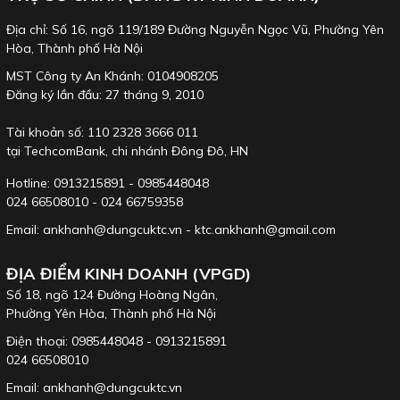
Địa chỉ: Số 16, ngõ 119/189 Đường Nguyễn Ngọc Vũ, Phường Yên
Hòa, Thành phố Hà Nội
MST Công ty An Khánh: 0104908205
Đăng ký lần đầu: 27 tháng 9, 2010
Tài khoản số: 110 2328 3666 011
tại TechcomBank, chi nhánh Đông Đô, HN
Hotline: 0913215891 - 0985448048
024 66508010 - 024 66759358
Email: ankhanh@dungcuktc.vn - ktc.ankhanh@gmail.com
ĐỊA ĐIỂM KINH DOANH (VPGD)
Số 18, ngõ 124 Đường Hoàng Ngân,
Phường Yên Hòa, Thành phố Hà Nội
Điện thoại: 0985448048 - 0913215891
024 66508010
Email: ankhanh@dungcuktc.vn