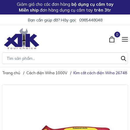
Giảm giá
cho các đơn hàng
bộ dụng cụ cầm tay
Miễn ship
đơn hàng dụng cụ cầm tay
trên 3tr
Bạn cần giúp đỡ? Hãy gọi:
0985448048
0
Trang chủ
Cách điện Wiha 1000V
Kìm cắt cách điện Wiha 26748