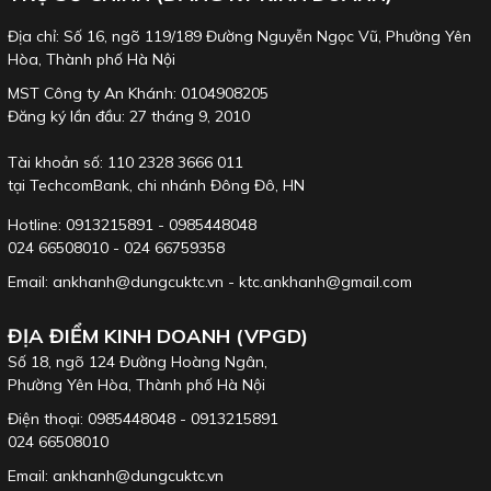
Địa chỉ: Số 16, ngõ 119/189 Đường Nguyễn Ngọc Vũ, Phường Yên
Hòa, Thành phố Hà Nội
MST Công ty An Khánh: 0104908205
Đăng ký lần đầu: 27 tháng 9, 2010
Tài khoản số: 110 2328 3666 011
tại TechcomBank, chi nhánh Đông Đô, HN
Hotline: 0913215891 - 0985448048
024 66508010 - 024 66759358
Email: ankhanh@dungcuktc.vn - ktc.ankhanh@gmail.com
ĐỊA ĐIỂM KINH DOANH (VPGD)
Số 18, ngõ 124 Đường Hoàng Ngân,
Phường Yên Hòa, Thành phố Hà Nội
Điện thoại: 0985448048 - 0913215891
024 66508010
Email: ankhanh@dungcuktc.vn