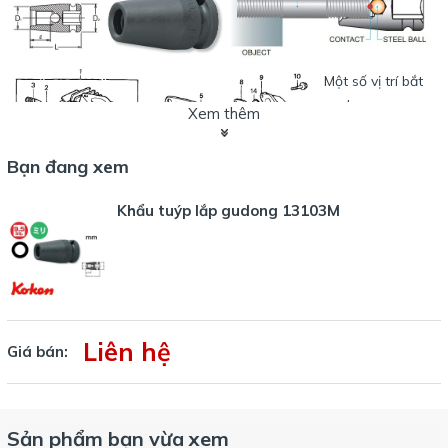
Một số vị trí bắt
gudong
Xem thêm
trên xe máy
. Gudong bắt cổ
Bạn đang xem
ống xả
nối với phần đầu
Khẩu tuýp lắp gudong 13103M
quy lát
Một số vị trí bắt
gudong
trên xe máy
. Gudong nối
Liên hệ
Giá bán:
vách máy
với xy lanh và đầu
bò.
Sản phẩm bạn vừa xem