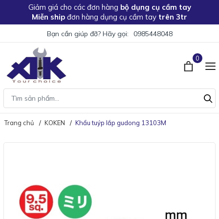
Giảm giá
cho các đơn hàng
bộ dụng cụ cầm tay
Miễn ship
đơn hàng dụng cụ cầm tay
trên 3tr
Bạn cần giúp đỡ? Hãy gọi:
0985448048
0
Trang chủ
KOKEN
Khẩu tuýp lắp gudong 13103M