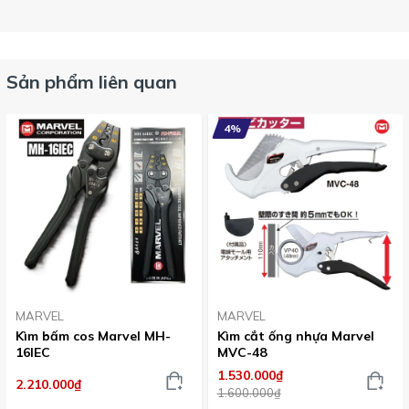
Sản phẩm liên quan
4%
MARVEL
MARVEL
Kìm bấm cos Marvel MH-
Kìm cắt ống nhựa Marvel
16IEC
MVC-48
1.530.000₫
2.210.000₫
1.600.000₫