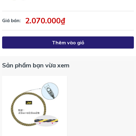
2.070.000₫
Giá bán:
Thêm vào giỏ
Sản phẩm bạn vừa xem
Dây mồi dòng S bọc nhựa với các lựa chọn cho chiều dài 30m, 50m
Phần đầu làm bằng thép lò xo cuộn, chức năng giảm ma sát, đầu
luồn 9mm
Sản phẩm;
Dây mồi luồn dây điện 30m MW-430S
hoặc MW-
450S, MW-530S, MW-550S