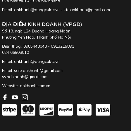
024 66508010 - 024 66759358
Email: ankhanh@dungcuktc.vn - ktc.ankhanh@gmail.com
ĐỊA ĐIỂM KINH DOANH (VPGD)
Số 18, ngõ 124 Đường Hoàng Ngân,
Phường Yên Hòa, Thành phố Hà Nội
Điện thoại: 0985448048 - 0913215891
024 66508010
Email: ankhanh@dungcuktc.vn
Email: sale.ankhanh@gmail.com
sv.nd.khanh@gmail.com
Website:
ankhanh.com.vn