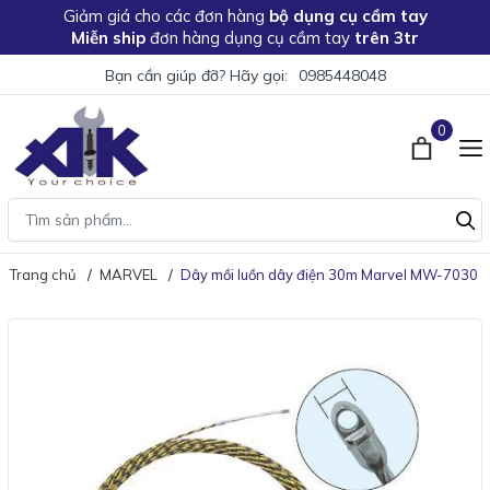
Giảm giá
cho các đơn hàng
bộ dụng cụ cầm tay
Miễn ship
đơn hàng dụng cụ cầm tay
trên 3tr
Bạn cần giúp đỡ? Hãy gọi:
0985448048
0
Trang chủ
MARVEL
Dây mồi luồn dây điện 30m Marvel MW-7030