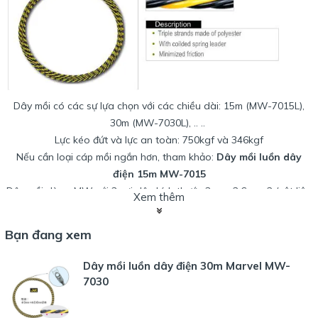
Dây mồi có các sự lựa chọn với các chiều dài: 15m (MW-7015L),
30m (MW-7030L), .. ..
Lực kéo đứt và lực an toàn: 750kgf và 346kgf
Nếu cần loại cáp mồi ngắn hơn, tham khảo:
Dây mồi luồn dây
điện 15m MW-7015
Dây mồi dòng MW với 3 sợi dây kích thước 3mm+2.6mmx2 (vật liệu
Xem thêm
polyester)
Phần đầu làm bằng thép lò xo cuộn, chức năng giảm ma sát
Bạn đang xem
Dây mồi luồn dây điện 30m Marvel MW-
Tham khảo thêm 1 số loại dây mồi khác của Marvel
:
7030