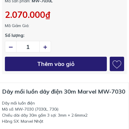
Mã sản phẩm:
MW-7030L
2.070.000₫
Mã Giảm Giá:
Số lượng:
–
+
Thêm vào giỏ
Dây mồi luồn dây điện 30m Marvel MW-7030
Dây mồi luồn điện
Mã số: MW-7030 (7030L, 730i)
Chiều dài dây 30m gồm 3 sợi: 3mm + 2.6mmx2
Hãng SX: Marvel Nhật