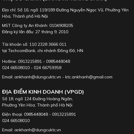
Địa chỉ: Số 16, ngõ 119/189 Đường Nguyễn Ngọc Vũ, Phường Yên
Hòa, Thành phố Hà Nội
MST Công ty An Khánh: 0104908205
Đăng ký lần đầu: 27 tháng 9, 2010
Tài khoản số: 110 2328 3666 011
tại TechcomBank, chi nhánh Đông Đô, HN
Hotline: 0913215891 - 0985448048
024 66508010 - 024 66759358
Email: ankhanh@dungcuktc.vn - ktc.ankhanh@gmail.com
ĐỊA ĐIỂM KINH DOANH (VPGD)
Số 18, ngõ 124 Đường Hoàng Ngân,
Phường Yên Hòa, Thành phố Hà Nội
Điện thoại: 0985448048 - 0913215891
024 66508010
Email: ankhanh@dungcuktc.vn