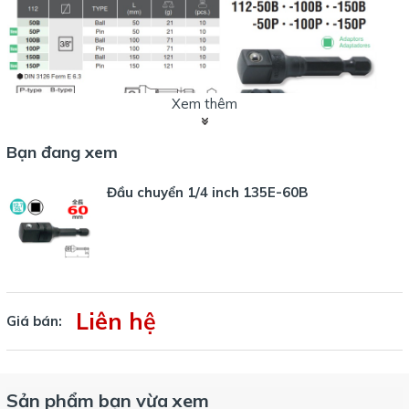
Xem thêm
Bạn đang xem
Có các lựa chọn cho chiều dài 50, 100 hay 150mm. Đuôi lục giác
6.35mm.
Đầu chuyển 1/4 inch 135E-60B
Phần nối khẩu có các lựa chọn: bi hoặc chốt.
Liên hệ
Giá bán:
Sản phẩm bạn vừa xem