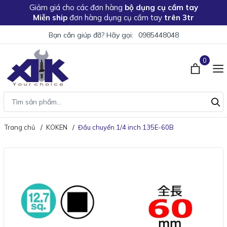
Giảm giá
cho các đơn hàng
bộ dụng cụ cầm tay
Miễn ship
đơn hàng dụng cụ cầm tay
trên 3tr
Bạn cần giúp đỡ? Hãy gọi:
0985448048
0
Trang chủ
KOKEN
Đầu chuyển 1/4 inch 135E-60B