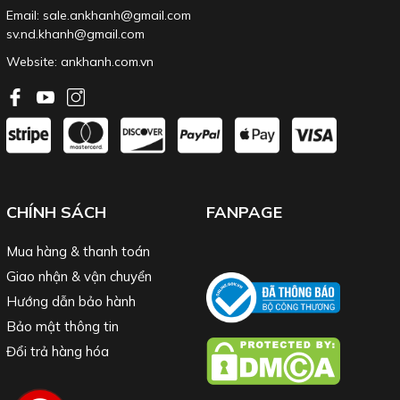
Email: sale.ankhanh@gmail.com
sv.nd.khanh@gmail.com
Website:
ankhanh.com.vn
CHÍNH SÁCH
FANPAGE
Mua hàng & thanh toán
Giao nhận & vận chuyển
Hướng dẫn bảo hành
Bảo mật thông tin
Đổi trả hàng hóa