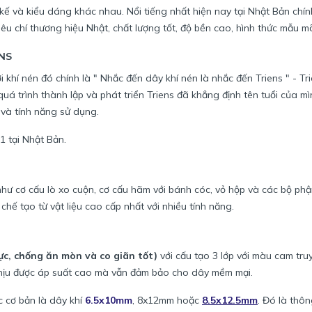
kế và kiểu dáng khác nhau. Nổi tiếng nhất hiện nay tại Nhật Bản chín
 chí thương hiệu Nhật, chất lượng tốt, độ bền cao, hình thức mẫu m
ENS
 khí nén đó chính là " Nhắc đến dây khí nén là nhắc đến Triens " - Tri
uá trình thành lập và phát triển Triens đã khẳng định tên tuổi của mì
 và tính năng sử dụng.
 tại Nhật Bản.
hư cơ cấu lò xo cuộn, cơ cấu hãm với bánh cóc, vỏ hộp và các bộ phậ
chế tạo từ vật liệu cao cấp nhất với nhiều tính năng.
lực, chống ăn mòn và co giãn tốt)
với cấu tạo 3 lớp với màu cam tru
 chịu được áp suất cao mà vẫn đảm bảo cho dây mềm mại.
c cơ bản là dây khí
6.5x10mm
, 8x12mm hoặc
8.5x12.5mm
. Đó là thôn