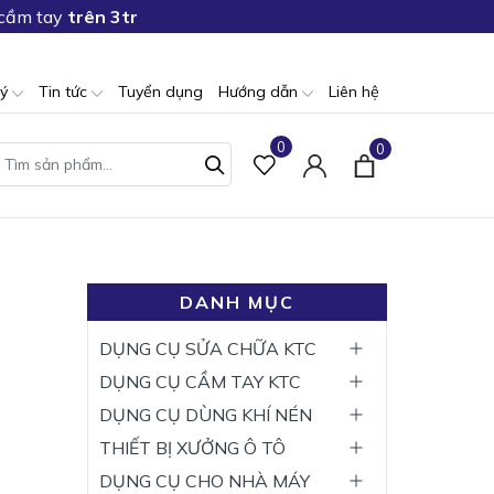
 cầm tay
trên 3tr
lý
Tin tức
Tuyển dụng
Hướng dẫn
Liên hệ
0
0
DANH MỤC
DỤNG CỤ SỬA CHỮA KTC
DỤNG CỤ CẦM TAY KTC
DỤNG CỤ DÙNG KHÍ NÉN
THIẾT BỊ XƯỞNG Ô TÔ
DỤNG CỤ CHO NHÀ MÁY