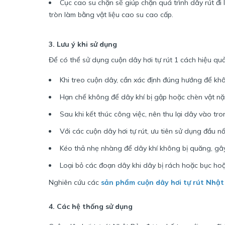
Cục cao su chặn sẽ giúp chặn quá trình dây rút đi
tròn làm bằng vật liệu cao su cao cấp.
3. Lưu ý khi sử dụng
Để có thể sử dụng cuộn dây hơi tự rút 1 cách hiệu quả
Khi treo cuộn dây, cần xác định đúng hướng để khôn
Hạn chế không để dây khí bị gập hoặc chèn vật nặ
Sau khi kết thúc công việc, nên thu lại dây vào tro
Với các cuộn dây hơi tự rút, ưu tiên sử dụng đầu nối
Kéo thả nhẹ nhàng để dây khí không bị quăng, gâ
Loại bỏ các đoạn dây khi dây bị rách hoặc bục hoặ
Nghiên cứu các
sản phẩm cuộn dây hơi tự rút Nhậ
4. Các hệ thống sử dụng