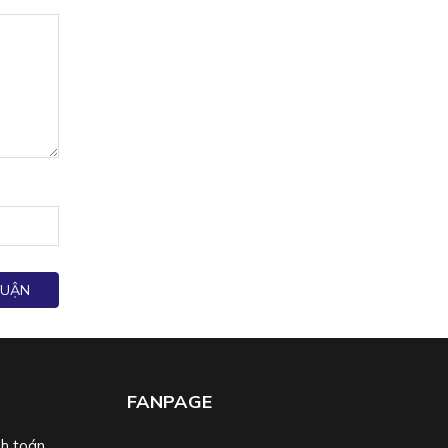
LUẬN
FANPAGE
h toán