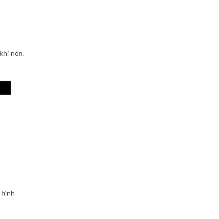
khí nén.
 hình