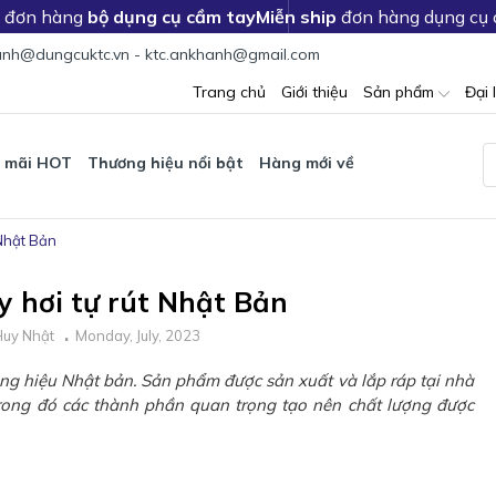
c đơn hàng
bộ dụng cụ cầm tay
Miễn ship
đơn hàng dụng cụ
nh@dungcuktc.vn - ktc.ankhanh@gmail.com
Trang chủ
Giới thiệu
Sản phẩm
Đại 
 mãi HOT
Thương hiệu nổi bật
Hàng mới về
 Nhật Bản
 hơi tự rút Nhật Bản
Huy Nhật
Monday, July, 2023
ơng hiệu Nhật bản. Sản phẩm được sản xuất và lắp ráp tại nhà
rong đó các thành phần quan trọng tạo nên chất lượng được