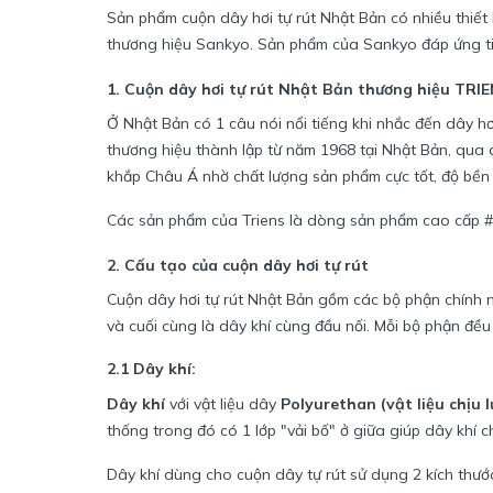
Sản phẩm cuộn dây hơi tự rút Nhật Bản có nhiều thiết 
thương hiệu Sankyo. Sản phẩm của Sankyo đáp ứng tiêu
1. Cuộn dây hơi tự rút Nhật Bản thương hiệu TRI
Ở Nhật Bản có 1 câu nói nổi tiếng khi nhắc đến dây hơi
thương hiệu thành lập từ năm 1968 tại Nhật Bản, qua q
khắp Châu Á nhờ chất lượng sản phẩm cực tốt, độ bền
Các sản phẩm của Triens là dòng sản phẩm cao cấp #1
2. Cấu tạo của cuộn dây hơi tự rút
Cuộn dây hơi tự rút Nhật Bản gồm các bộ phận chính n
và cuối cùng là dây khí cùng đầu nối. Mỗi bộ phận đều 
2.1 Dây khí:
Dây khí
với vật liệu dây
Polyurethan (vật liệu chịu 
thống trong đó có 1 lớp "vải bố" ở giữa giúp dây khí
Dây khí dùng cho cuộn dây tự rút sử dụng 2 kích thướ