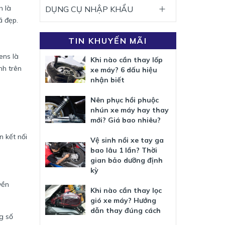
h là
DỤNG CỤ NHẬP KHẨU
ã đẹp.
TIN KHUYẾN MÃI
ens là
Khi nào cần thay lốp
nh trên
xe máy? 6 dấu hiệu
nhận biết
Nên phục hồi phuộc
nhún xe máy hay thay
mới? Giá bao nhiêu?
n kết nối
Vệ sinh nồi xe tay ga
bao lâu 1 lần? Thời
gian bảo dưỡng định
kỳ
yền
Khi nào cần thay lọc
gió xe máy? Hướng
dẫn thay đúng cách
g số