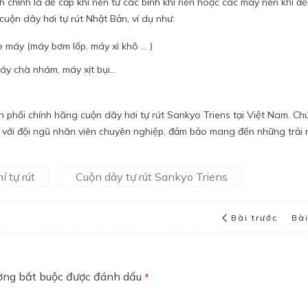
h chính là để cấp khí nén từ các bình khí nén hoặc các máy nén khí đ
cuộn dây hơi tự rút Nhật Bản, ví dụ như:
máy (máy bơm lốp, máy xì khô ... )
máy chà nhám, máy xịt bụi...
 phối chính hãng cuộn dây hơi tự rút Sankyo Triens tại Việt Nam. Ch
g với đội ngũ nhân viên chuyên nghiệp, đảm bảo mang đến những trải
í tự rút
Cuộn dây tự rút Sankyo Triens
Bài trước
Bà
ường bắt buộc được đánh dấu
*