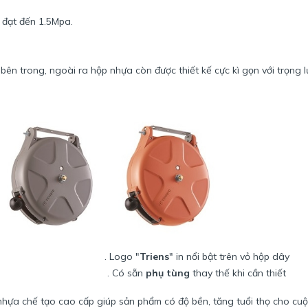
t đạt đến 1.5Mpa.
bên trong, ngoài ra hộp nhựa còn được thiết kế cực kì gọn với trọng 
. Logo "
Triens
" in nổi bật trên vỏ hộp dây
. Có sẵn
phụ tùng
thay thế khi cần thiết
nhựa chế tạo cao cấp giúp sản phẩm có độ bền, tăng tuổi thọ cho cu