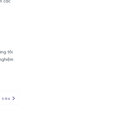
ến các
úng tôi
 nghiệm
i sau