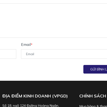
Email
*
GỬI BÌNH 
ĐỊA ĐIỂM KINH DOANH (VPGD)
CHÍNH SÁCH
Số 18, ngõ 124 Đường Hoàng Ngân,
Mua hàng & than