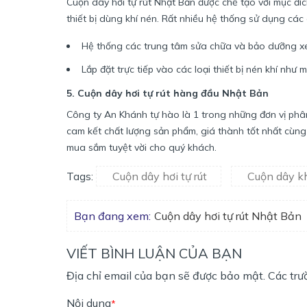
Cuộn dây hơi tự rút Nhật Bản được chế tạo với mục đíc
thiết bị dùng khí nén. Rất nhiều hệ thống sử dụng các 
Hệ thống các trung tâm sửa chữa và bảo dưỡng xe 
Lắp đặt trực tiếp vào các loại thiết bị nén khí như 
5. Cuộn dây hơi tự rút hàng đầu Nhật Bản
Công ty An Khánh tự hào là 1 trong những đơn vị phân
cam kết chất lượng sản phẩm, giá thành tốt nhất cùn
mua sắm tuyệt vời cho quý khách.
Cuộn dây hơi tự rút
Cuộn dây kh
Tags:
Bạn đang xem:
Cuộn dây hơi tự rút Nhật Bản
VIẾT BÌNH LUẬN CỦA BẠN
Địa chỉ email của bạn sẽ được bảo mật. Các tr
Nội dung
*