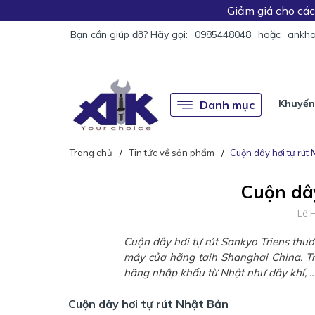
Giảm giá
cho cá
Bạn cần giúp đỡ? Hãy gọi:
0985448048
hoặc
ankha
Khuyến
Danh mục
Trang chủ
Tin tức về sản phẩm
Cuộn dây hơi tự rút
Cuộn dây
Lê 
Cuộn dây hơi tự rút Sankyo Triens thư
máy của hãng taih Shanghai China. T
hãng nhập khẩu từ Nhật như dây khí, ..
Cuộn dây hơi tự rút Nhật Bản