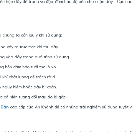
 lên hộp dây để tránh va đập, đảm bảo độ bền cho cuộn dây - Cục cao
, chúng ta cần lưu ý khi sử dụng:
g xảy ra trục trặc khi thu dây.
ng vào dây trong quá trình sử dụng.
ng hộp đảm bảo tuổi thọ lò xo.
 khí chất lượng để trách rò rỉ.
y nguy hiểm hoặc dây bị xoắn.
c có hiện tượng đổi màu do bị gập.
t Bản
cao cấp của An Khánh để có những trải nghiệm sử dụng tuyệt vờ