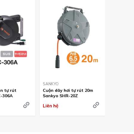
SANKYO
SANKYO
n tự rút
Cuộn dây hơi tự rút 20m
Cuộn dây 
-306A
Sankyo SHR-20Z
Sankyo S
Liên hệ
Liên hệ