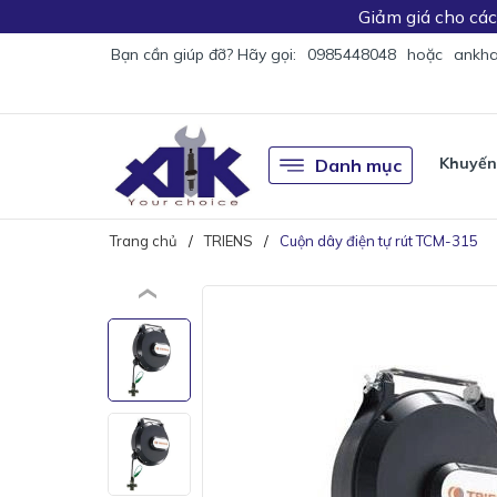
Giảm giá
cho cá
Bạn cần giúp đỡ? Hãy gọi:
0985448048
hoặc
ankha
Khuyến
Danh mục
Trang chủ
TRIENS
Cuộn dây điện tự rút TCM-315