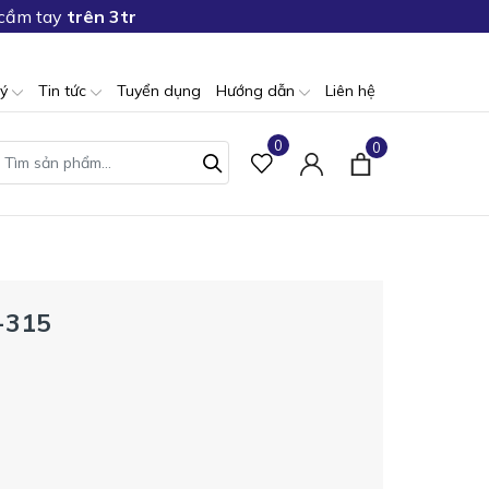
 cầm tay
trên 3tr
lý
Tin tức
Tuyển dụng
Hướng dẫn
Liên hệ
0
0
-315