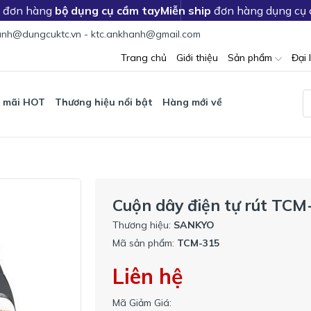
c đơn hàng
bộ dụng cụ cầm tay
Miễn ship
đơn hàng dụng cụ
nh@dungcuktc.vn - ktc.ankhanh@gmail.com
Trang chủ
Giới thiệu
Sản phẩm
Đại 
 mãi HOT
Thương hiệu nổi bật
Hàng mới về
Cuộn dây điện tự rút TCM
Thương hiệu:
SANKYO
Mã sản phẩm:
TCM-315
Liên hệ
Mã Giảm Giá: