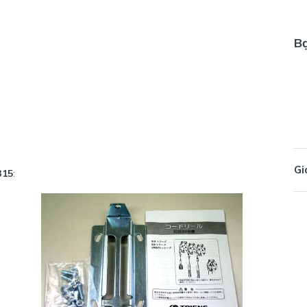
B
Gi
315
: