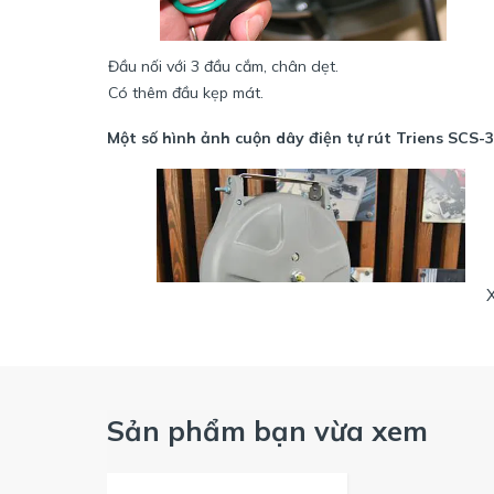
Đầu nối với 3 đầu cắm, chân dẹt.
Có thêm đầu kẹp mát.
Một số hình ảnh cuộn dây điện tự rút Triens SCS-
Sản phẩm bạn vừa xem
Cuộn dây SLR-15N với chiều dài: 15m
Sản phẩm đi kèm với tấm treo, ốc vít, ..