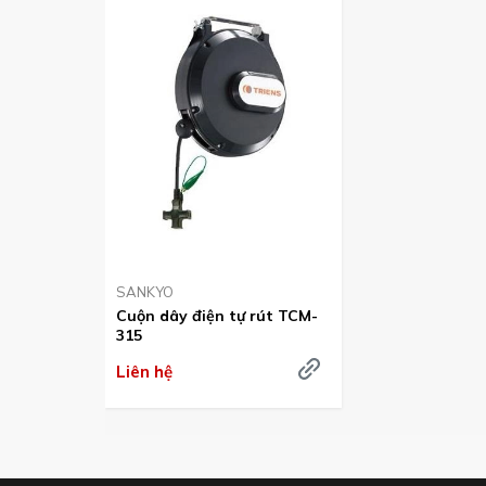
Cuộn dây có thể treo trên trần, tường
SANKYO
Treo kết hợp bên cạnh các cuộn khác.
Cuộn dây điện tự rút TCM-
315
Liên hệ