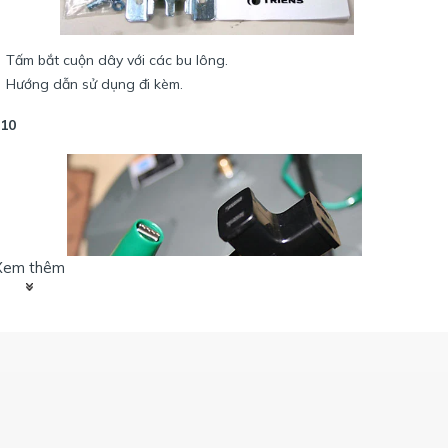
Tấm bắt cuộn dây với các bu lông.
Hướng dẫn sử dụng đi kèm.
310
Xem thêm
Đầu cắm chân dẹt với 3 hướng
Có dây tiếp mát được đi kèm.