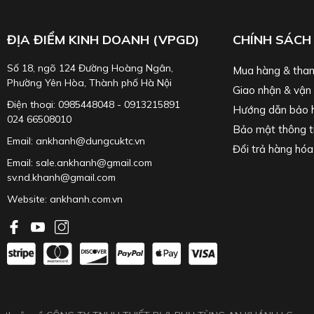
ĐỊA ĐIỂM KINH DOANH (VPGD)
CHÍNH SÁCH
Số 18, ngõ 124 Đường Hoàng Ngân,
Mua hàng & than
Phường Yên Hòa, Thành phố Hà Nội
Giao nhận & vận
Điện thoại: 0985448048 - 0913215891
Hướng dẫn bảo 
024 66508010
Bảo mật thông t
Email: ankhanh@dungcuktc.vn
Đổi trả hàng hóa
Email: sale.ankhanh@gmail.com
sv.nd.khanh@gmail.com
Website:
ankhanh.com.vn