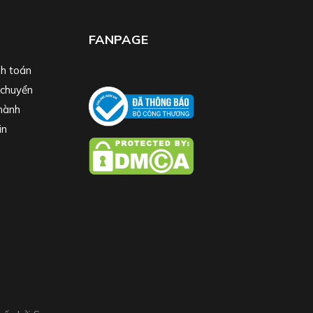
FANPAGE
h toán
 chuyển
hành
in