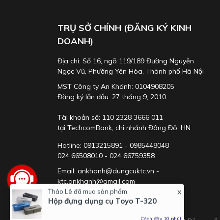
TRỤ SỞ CHÍNH (ĐĂNG KÝ KINH
DOANH)
Địa chỉ: Số 16, ngõ 119/189 Đường Nguyễn
Ngọc Vũ, Phường Yên Hòa, Thành phố Hà Nội
MST Công ty An Khánh: 0104908205
Đăng ký lần đầu: 27 tháng 9, 2010
Tài khoản số: 110 2328 3666 011
tại TechcomBank, chi nhánh Đông Đô, HN
Hotline: 0913215891 - 0985448048
024 66508010 - 024 66759358
Email: ankhanh@dungcuktc.vn -
ktc.ankhanh@gmail.com