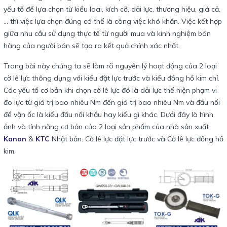
yếu tố để lựa chọn từ kiểu loai, kích cỡ, dải lực, thương hiệu, giá cả,
... thì việc lựa chọn đúng có thể là công việc khó khăn. Việc kết hợp
giữa nhu cầu sử dụng thực tế từ người mua và kinh nghiệm bán
hàng của người bán sẽ tạo ra kết quả chính xác nhất.
Trong bài này chúng ta sẽ làm rõ nguyên lý hoạt động của 2 loại
cờ lê lực thông dụng với kiểu đặt lực trước và kiểu đồng hồ kim chỉ.
Các yếu tố cơ bản khi chọn cờ lê lực đó là dải lực thể hiện phạm vi
đo lực từ giá trị bao nhiêu Nm đến giá trị bao nhiêu Nm và đầu nối
để vặn ốc là kiểu đầu nối khẩu hay kiểu gì khác. Dưới đây là hình
ảnh và tính năng cơ bản của 2 loại sản phẩm của nhà sản xuất
Kanon
&
KTC
Nhật bản. Cờ lê lực đặt lực trước và Cờ lê lực đồng hồ
kim.