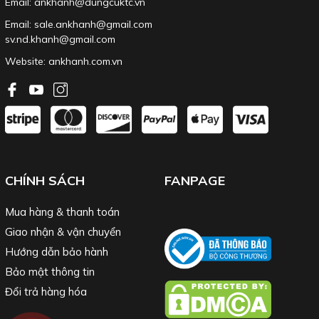
Email: ankhanh@dungcuktc.vn
Email: sale.ankhanh@gmail.com
sv.nd.khanh@gmail.com
Website:
ankhanh.com.vn
CHÍNH SÁCH
FANPAGE
Mua hàng & thanh toán
Giao nhận & vận chuyển
Hướng dẫn bảo hành
Bảo mật thông tin
Đổi trả hàng hóa