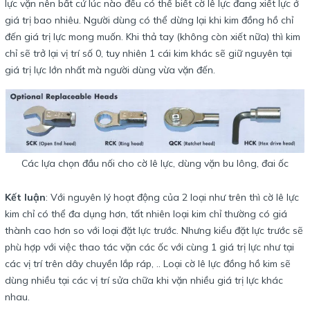
lực vặn nên bất cứ lúc nào đều có thể biết cờ lê lực đang xiết lực ở
giá trị bao nhiêu. Người dùng có thể dừng lại khi kim đồng hồ chỉ
đến giá trị lực mong muốn. Khi thả tay (không còn xiết nữa) thì kim
chỉ sẽ trở lại vị trí số 0, tuy nhiên 1 cái kim khác sẽ giữ nguyên tại
giá trị lực lớn nhất mà người dùng vừa vặn đến.
Các lựa chọn đầu nối cho cờ lê lực, dùng vặn bu lông, đai ốc
Kết luận
: Với nguyên lý hoạt động của 2 loại như trên thì cờ lê lực
kim chỉ có thể đa dụng hơn, tất nhiên loại kim chỉ thường có giá
thành cao hơn so với loại đặt lực trước. Nhưng kiểu đặt lực trước sẽ
phù hợp với việc thao tác vặn các ốc với cùng 1 giá trị lực như tại
các vị trí trên dây chuyền lắp ráp, .. Loại cờ lê lực đồng hồ kim sẽ
dùng nhiều tại các vị trí sửa chữa khi vặn nhiều giá trị lực khác
nhau.