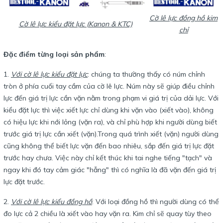
Cờ lê lực đồng hồ kim
Cờ lê lực kiểu đặt lực (Kanon & KTC)
chỉ
Đặc điểm từng loại sản phẩm
:
1.
Với cờ lê lực kiểu đặt lực
: chúng ta thường thấy có núm chỉnh
tròn ở phía cuối tay cầm của cờ lê lực. Núm này sẽ giúp điều chỉnh
lực đến giá trị lực cần vặn nằm trong phạm vi giá trị của dải lực. Với
kiểu đặt lực thì việc xiết lực chỉ dùng khi vặn vào (xiết vào), không
có hiệu lực khi nới lỏng (vặn ra), và chỉ phù hợp khi người dùng biết
trước giá trị lực cần xiết (vặn).Trong quá trình xiết (vặn) người dùng
cũng không thể biết lực vặn đến bao nhiêu, sắp đến giá trị lực đặt
trước hay chưa. Việc này chỉ kết thúc khi tai nghe tiếng "tạch" và
ngay khi đó tay cảm giác "hẫng" thì có nghĩa là đã vặn đến giá trị
lực đặt trước.
2.
Với cờ lê lực kiểu đồng hồ
: Với loại đồng hồ thì người dùng có thể
đo lực cả 2 chiều là xiết vào hay vặn ra. Kim chỉ sẽ quay tùy theo