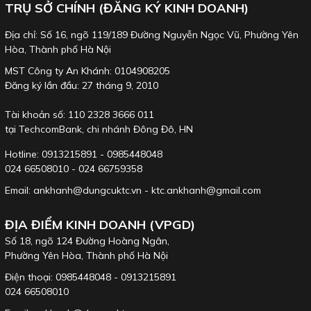
TRỤ SỞ CHÍNH (ĐĂNG KÝ KINH DOANH)
Địa chỉ: Số 16, ngõ 119/189 Đường Nguyễn Ngọc Vũ, Phường Yên
Hòa, Thành phố Hà Nội
MST Công ty An Khánh: 0104908205
Đăng ký lần đầu: 27 tháng 9, 2010
Tài khoản số: 110 2328 3666 011
tại TechcomBank, chi nhánh Đông Đô, HN
Hotline: 0913215891 - 0985448048
024 66508010 - 024 66759358
Email: ankhanh@dungcuktc.vn - ktc.ankhanh@gmail.com
ĐỊA ĐIỂM KINH DOANH (VPGD)
Số 18, ngõ 124 Đường Hoàng Ngân,
Phường Yên Hòa, Thành phố Hà Nội
Điện thoại: 0985448048 - 0913215891
024 66508010