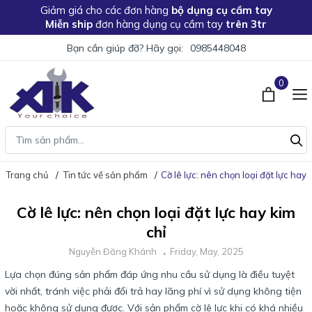
Giảm giá
cho các đơn hàng
bộ dụng cụ cầm tay
Miễn ship
đơn hàng dụng cụ cầm tay
trên 3tr
Bạn cần giúp đỡ? Hãy gọi:
0985448048
0
Trang chủ
Tin tức về sản phẩm
Cờ lê lực: nên chọn loại đặt lực hay 
Cờ lê lực: nên chọn loại đặt lực hay kim
chỉ
Nguyễn Đăng Khánh
Friday, May, 2025
Lựa chọn đúng sản phẩm đáp ứng nhu cầu sử dụng là điều tuyệt
vời nhất, tránh việc phải đổi trả hay lãng phí vì sử dụng không tiện
hoặc không sử dụng được. Với sản phẩm cờ lê lực khi có khá nhiều