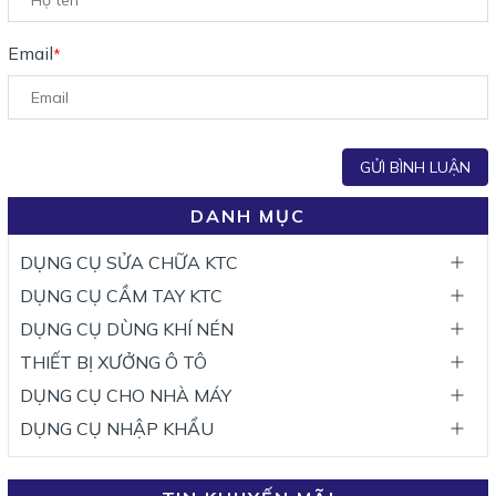
Email
*
GỬI BÌNH LUẬN
DANH MỤC
DỤNG CỤ SỬA CHỮA KTC
DỤNG CỤ CẦM TAY KTC
DỤNG CỤ DÙNG KHÍ NÉN
THIẾT BỊ XƯỞNG Ô TÔ
DỤNG CỤ CHO NHÀ MÁY
DỤNG CỤ NHẬP KHẨU