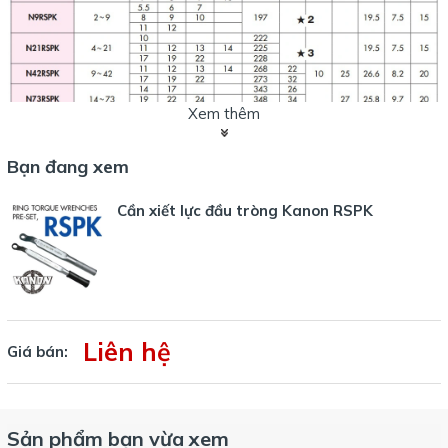
Xem thêm
Bạn đang xem
Cần xiết lực đầu tròng Kanon RSPK
Dải lực nhỏ nhất với mã N3.5RSPK (0.5-3.5Nm) với các lựa chọn đầu
tròng từ 5.5 đến 10mm.
Với các dải lực lớn hơn, tham khảo các dòng bên dưới, hoặc cả
bảng dữ liệu sau.
Liên hệ
Giá bán:
Sản phẩm bạn vừa xem