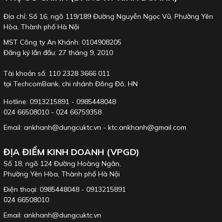
Địa chỉ: Số 16, ngõ 119/189 Đường Nguyễn Ngọc Vũ, Phường Yên
Hòa, Thành phố Hà Nội
MST Công ty An Khánh: 0104908205
Đăng ký lần đầu: 27 tháng 9, 2010
Tài khoản số: 110 2328 3666 011
tại TechcomBank, chi nhánh Đông Đô, HN
Hotline: 0913215891 - 0985448048
024 66508010 - 024 66759358
Email: ankhanh@dungcuktc.vn - ktc.ankhanh@gmail.com
ĐỊA ĐIỂM KINH DOANH (VPGD)
Số 18, ngõ 124 Đường Hoàng Ngân,
Phường Yên Hòa, Thành phố Hà Nội
Điện thoại: 0985448048 - 0913215891
024 66508010
Email: ankhanh@dungcuktc.vn