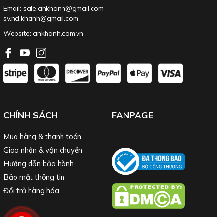
Email: sale.ankhanh@gmail.com
sv.nd.khanh@gmail.com
Website:
ankhanh.com.vn
CHÍNH SÁCH
FANPAGE
Mua hàng & thanh toán
Giao nhận & vận chuyển
Hướng dẫn bảo hành
Bảo mật thông tin
Đổi trả hàng hóa