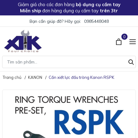
Giảm giá
cho các đơn hàng
bộ dụng cụ cầm tay
Miễn ship
đơn hàng dụng cụ cầm tay
trên 3tr
Bạn cần giúp đỡ? Hãy gọi:
0985448048
0
Trang chủ
KANON
Cần xiết lực đầu tròng Kanon RSPK