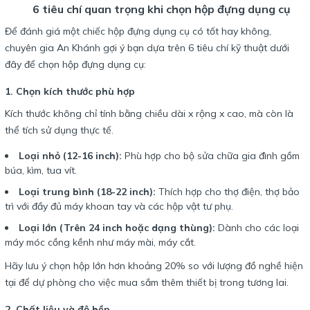
6 tiêu chí quan trọng khi chọn hộp đựng dụng cụ
Để đánh giá một chiếc hộp đựng dụng cụ có tốt hay không,
chuyên gia An Khánh gợi ý bạn dựa trên 6 tiêu chí kỹ thuật dưới
đây để chọn hộp đựng dụng cụ:
1. Chọn kích thước phù hợp
Kích thước không chỉ tính bằng chiều dài x rộng x cao, mà còn là
thể tích sử dụng thực tế.
Loại nhỏ (12-16 inch):
Phù hợp cho bộ sửa chữa gia đình gồm
búa, kìm, tua vít.
Loại trung bình (18-22 inch):
Thích hợp cho thợ điện, thợ bảo
trì với đầy đủ máy khoan tay và các hộp vật tư phụ.
Loại lớn (Trên 24 inch hoặc dạng thùng):
Dành cho các loại
máy móc cồng kềnh như máy mài, máy cắt.
Hãy lưu ý chọn hộp lớn hơn khoảng 20% so với lượng đồ nghề hiện
tại để dự phòng cho việc mua sắm thêm thiết bị trong tương lai.
2. Chất liệu và độ bền