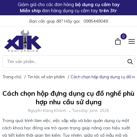
Giảm giá
cho các đơn hàng
bộ dụng cụ cầm tay
Miễn ship
đơn hàng dụng cụ cầm tay
trên 3tr
Bạn cần giúp đỡ? Hãy gọi:
0985448048
0
Trang chủ
Tin tức về sản phẩm
Cách chọn hộp đựng dụng cụ đồ ng
Cách chọn hộp đựng dụng cụ đồ nghề phù
hợp nhu cầu sử dụng
Nguyễn Đăng Khánh
Tuesday, June, 2026
Trong quá trình làm việc, việc sắp xếp và bảo quản dụng cụ một
cách khoa học đóng vai trò quan trọng giúp nâng cao hiệu suất
và tiết kiệm thời gian tìm kiếm. Tuy nhiên, giữa vô số mẫu mã và