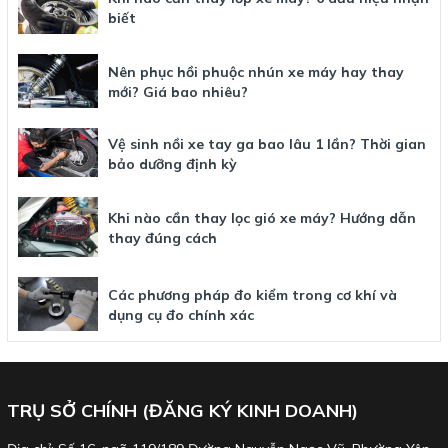
biết
Nên phục hồi phuộc nhún xe máy hay thay
mới? Giá bao nhiêu?
Vệ sinh nồi xe tay ga bao lâu 1 lần? Thời gian
bảo dưỡng định kỳ
Khi nào cần thay lọc gió xe máy? Hướng dẫn
thay đúng cách
Các phương pháp đo kiểm trong cơ khí và
dụng cụ đo chính xác
TRỤ SỞ CHÍNH (ĐĂNG KÝ KINH DOANH)