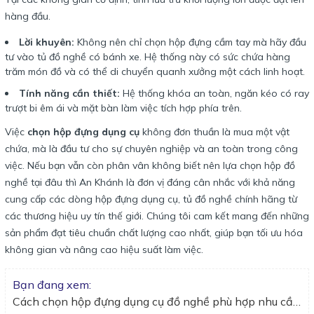
hàng đầu.
Lời khuyên:
Không nên chỉ chọn hộp đựng cầm tay mà hãy đầu
tư vào tủ đồ nghề có bánh xe. Hệ thống này có sức chứa hàng
trăm món đồ và có thể di chuyển quanh xưởng một cách linh hoạt.
Tính năng cần thiết:
Hệ thống khóa an toàn, ngăn kéo có ray
trượt bi êm ái và mặt bàn làm việc tích hợp phía trên.
Việc
chọn hộp đựng dụng cụ
không đơn thuần là mua một vật
chứa, mà là đầu tư cho sự chuyên nghiệp và an toàn trong công
việc. Nếu bạn vẫn còn phân vân không biết nên lựa chọn hộp đồ
nghề tại đâu thì An Khánh là đơn vị đáng cân nhắc với khả năng
cung cấp các dòng hộp đựng dụng cụ, tủ đồ nghề chính hãng từ
các thương hiệu uy tín thế giới. Chúng tôi cam kết mang đến những
sản phẩm đạt tiêu chuẩn chất lượng cao nhất, giúp bạn tối ưu hóa
không gian và nâng cao hiệu suất làm việc.
Bạn đang xem:
Cách chọn hộp đựng dụng cụ đồ nghề phù hợp nhu cầu sử dụng