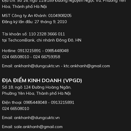
Địa chỉ: Số 16, ngõ 119/189 Đường Nguyễn Ngọc Vũ, Phường Yên
Hòa, Thành phố Hà Nội
MST Công ty An Khánh: 0104908205
Đăng ký lần đầu: 27 tháng 9, 2010
Tài khoản số: 110 2328 3666 011
tại TechcomBank, chi nhánh Đông Đô, HN
Hotline: 0913215891 - 0985448048
024 66508010 - 024 66759358
Email: ankhanh@dungcuktc.vn - ktc.ankhanh@gmail.com
ĐỊA ĐIỂM KINH DOANH (VPGD)
Số 18, ngõ 124 Đường Hoàng Ngân,
Phường Yên Hòa, Thành phố Hà Nội
Điện thoại: 0985448048 - 0913215891
024 66508010
Email: ankhanh@dungcuktc.vn
Email: sale.ankhanh@gmail.com