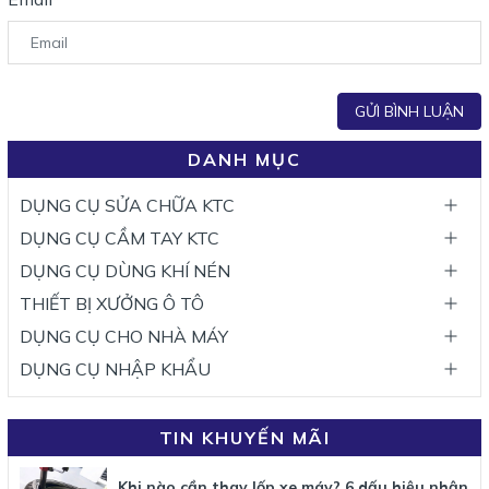
*
GỬI BÌNH LUẬN
DANH MỤC
DỤNG CỤ SỬA CHỮA KTC
DỤNG CỤ CẦM TAY KTC
DỤNG CỤ DÙNG KHÍ NÉN
THIẾT BỊ XƯỞNG Ô TÔ
DỤNG CỤ CHO NHÀ MÁY
DỤNG CỤ NHẬP KHẨU
TIN KHUYẾN MÃI
Khi nào cần thay lốp xe máy? 6 dấu hiệu nhận