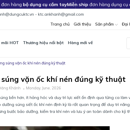
c đơn hàng
bộ dụng cụ cầm tay
Miễn ship
đơn hàng dụng cụ
nh@dungcuktc.vn - ktc.ankhanh@gmail.com
Trang chủ
Giới thiệu
Sản phẩm
Đại 
 mãi HOT
Thương hiệu nổi bật
Hàng mới về
g súng vặn ốc khí nén đúng kỹ thuật
súng vặn ốc khí nén đúng kỹ thuật
Đăng Khánh
Monday, June, 2026
súng bền hơn, ít hỏng hóc và duy trì lực xiết ổn định qua từng ca làm 
bảo dưỡng súng siết ốc khí nén định kỳ là rất quan trọng để duy trì năn
ừng bước bảo dưỡng, kiểm tra khí nén và lưu ý an toàn dành cho kỹ t