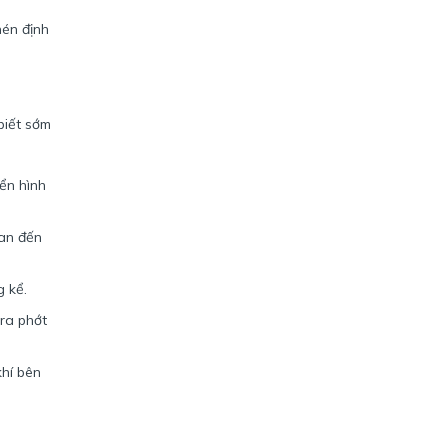
nén định
biết sớm
ển hình
uan đến
 kể.
tra phớt
khí bên