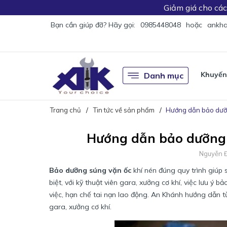
Giảm giá
cho cá
Bạn cần giúp đỡ? Hãy gọi:
0985448048
hoặc
ankha
Khuyến
Danh mục
Trang chủ
Tin tức về sản phẩm
Hướng dẫn bảo dưỡn
Hướng dẫn bảo dưỡng 
Nguyễn 
Bảo dưỡng súng vặn ốc
khí nén đúng quy trình giúp 
biệt, với kỹ thuật viên gara, xưởng cơ khí, việc lưu ý 
việc, hạn chế tai nạn lao động. An Khánh hướng dẫn t
gara, xưởng cơ khí.