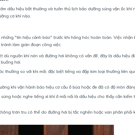
ớm dấu hiệu bất thường và tuân thủ lịch bảo dưỡng súng vặn ốc khí 
xưởng cơ khí nào.
a những "tín hiệu cảnh báo" trước khi hỏng hóc hoàn toàn. Việc nhận 
 tránh làm gián đoạn công việc:
rệt dù nguồn khí nén và đường hơi không có vấn đề, đây là dấu hiệu đi
 buồng hơi.
c thường so với khi mới, đặc biệt tiếng va đập kim loại thường liên q
ường khi vận hành báo hiệu cơ cấu ổ búa hoặc đe đã có độ mòn đáng
súng hoặc nghe tiếng xì khí ở mối nối là dấu hiệu cho thấy cần kiểm 
hông trơn tru có thể do đường hơi bị tắc nghẽn hoặc van phân phối 