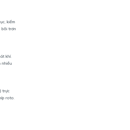
ục, kiểm
 bôi trơn
át khí.
n nhiều
 trực
íp roto.