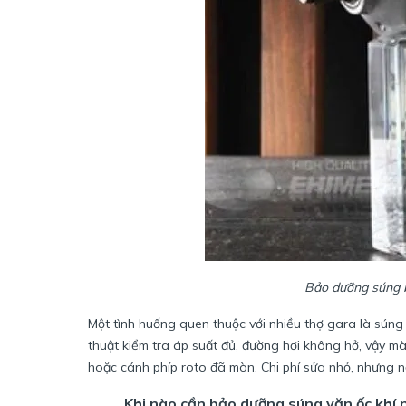
Bảo dưỡng súng bắ
Một tình huống quen thuộc với nhiều thợ gara là súng 
thuật kiểm tra áp suất đủ, đường hơi không hở, vậy mà
hoặc cánh phíp roto đã mòn. Chi phí sửa nhỏ, nhưng nế
Khi nào cần bảo dưỡng súng vặn ốc khí 