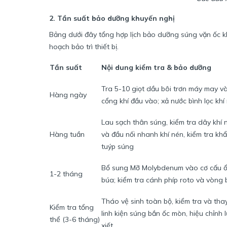
2. Tần suất bảo dưỡng khuyến nghị
Bảng dưới đây tổng hợp lịch bảo dưỡng súng vặn ốc khí
hoạch bảo trì thiết bị.
Tần suất
Nội dung kiểm tra & bảo dưỡng
Tra 5-10 giọt dầu bôi trơn máy may v
Hàng ngày
cổng khí đầu vào; xả nước bình lọc khí
Lau sạch thân súng, kiểm tra dây khí 
Hàng tuần
và đầu nối nhanh khí nén, kiểm tra kh
tuýp súng
Bổ sung Mỡ Molybdenum vào cơ cấu 
1-2 tháng
búa; kiểm tra cánh phíp roto và vòng 
Tháo vệ sinh toàn bộ, kiểm tra và tha
Kiểm tra tổng
linh kiện súng bắn ốc mòn, hiệu chỉnh 
thể (3-6 tháng)
xiết