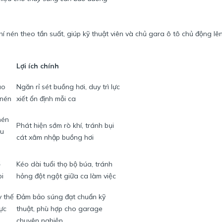
 nén theo tần suất, giúp kỹ thuật viên và chủ gara ô tô chủ động lê
Lợi ích chính
ào
Ngăn rỉ sét buồng hơi, duy trì lực
 nén
xiết ổn định mỗi ca
nén
Phát hiện sớm rò khí, tránh bụi
ẩu
cát xâm nhập buồng hơi
ổ
Kéo dài tuổi thọ bộ búa, tránh
bi
hỏng đột ngột giữa ca làm việc
y thế
Đảm bảo súng đạt chuẩn kỹ
lực
thuật, phù hợp cho garage
chuyên nghiệp