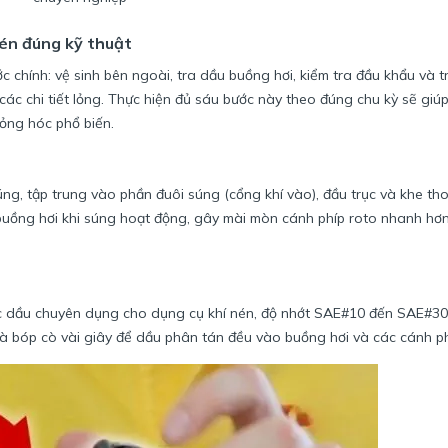
én đúng kỹ thuật
chính: vệ sinh bên ngoài, tra dầu buồng hơi, kiểm tra đầu khẩu và tr
i các chi tiết lỏng. Thực hiện đủ sáu bước này theo đúng chu kỳ sẽ giúp
ỏng hóc phổ biến.
g, tập trung vào phần đuôi súng (cổng khí vào), đầu trục và khe tho
 buồng hơi khi súng hoạt động, gây mài mòn cánh phíp roto nhanh hơ
c dầu chuyên dụng cho dụng cụ khí nén, độ nhớt SAE#10 đến SAE#30)
à bóp cò vài giây để dầu phân tán đều vào buồng hơi và các cánh ph