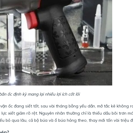
n ốc định kỳ mang lại nhiều lợi ích cốt lõi
vặn ốc đang siết tốt, sau vài tháng bỗng yếu dần, mở tắc kê không r
 lực xiết giảm rõ rệt. Nguyên nhân thường chỉ là thiếu dầu bôi trơn 
u bỏ qua lâu, cả bộ búa và ổ búa hỏng theo, thay mới tốn vài triệu 
nén?