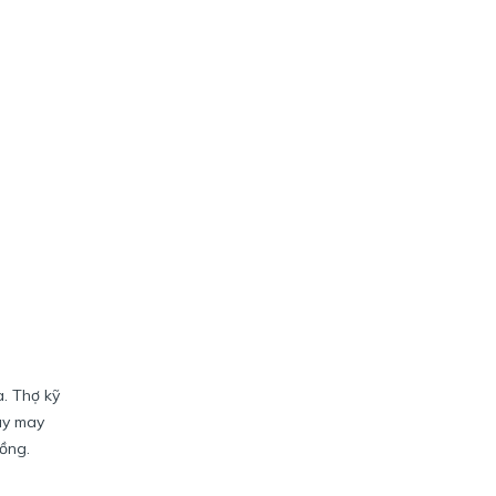
a. Thợ kỹ
máy may
đồng.