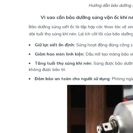
Hướng dẫn bảo dưỡng s
Vì sao cần bảo dưỡng súng vặn ốc khí n
Bảo dưỡng súng siết ốc là tập hợp các thao tác vệ sinh
dài tuổi thọ súng khí nén. Lợi ích cốt lõi của bảo dưỡ
Giữ lực siết ổn định:
Súng hoạt động đúng công suấ
Giảm hao mòn linh kiện:
Dầu mỡ tạo màng bảo vệ 
Tăng tuổi thọ súng khí nén:
Súng được bảo dưỡng
không được bảo trì.
Đảm bảo an toàn cho người sử dụng:
Phòng ngừa 