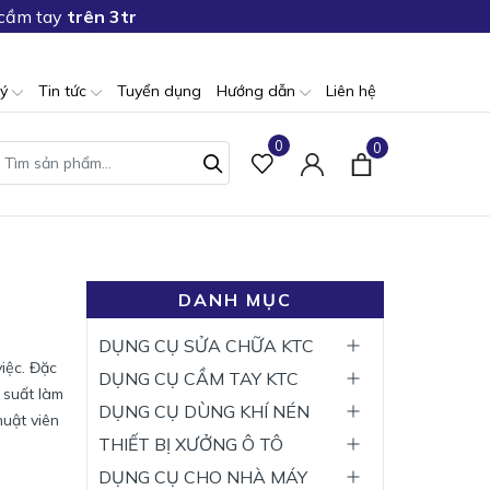
 cầm tay
trên 3tr
lý
Tin tức
Tuyển dụng
Hướng dẫn
Liên hệ
0
0
DANH MỤC
DỤNG CỤ SỬA CHỮA KTC
việc. Đặc
DỤNG CỤ CẦM TAY KTC
g suất làm
DỤNG CỤ DÙNG KHÍ NÉN
huật viên
THIẾT BỊ XƯỞNG Ô TÔ
DỤNG CỤ CHO NHÀ MÁY