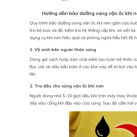
Hướng dẫn bảo dưỡng súng vặn ốc khí n
Quy trình bảo dưỡng súng vặn ốc khí nén gồm sáu bước 
tra bộ búa và đe, kiểm tra hệ thống cấp khí, và siết lạ
dụng cụ khí nén hiệu quả và phòng ngừa hầu hết lỗi h
1. Vệ sinh bên ngoài thân súng
Dùng giẻ sạch hoặc bàn chải mềm lau toàn bộ thân sún
Bụi, cát và dầu bẩn bám ở các khe này dễ bị hút vào
lần.
2. Tra dầu cho súng vặn ốc khí nén
Người dùng nhỏ 5-10 giọt dầu bôi trơn máy may (hoặ
tiếp vào cổng khí đầu vào của súng. Sau đó cắm hơi v