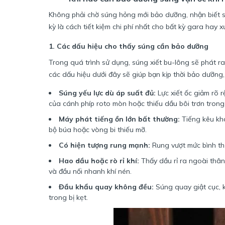
Không phải chờ súng hỏng mới bảo dưỡng, nhận biết s
kỳ là cách tiết kiệm chi phí nhất cho bất kỳ gara hay 
1. Các dấu hiệu cho thấy súng cần bảo dưỡng
Trong quá trình sử dụng, súng xiết bu-lông sẽ phát r
các dấu hiệu dưới đây sẽ giúp bạn kịp thời bảo dưỡng,
Súng yếu lực dù áp suất đủ:
Lực xiết ốc giảm rõ 
của cánh phíp roto mòn hoặc thiếu dầu bôi trơn trong
Máy phát tiếng ồn lớn bất thường:
Tiếng kêu khá
bộ búa hoặc vòng bi thiếu mỡ.
Có hiện tượng rung mạnh:
Rung vượt mức bình th
Hao dầu hoặc rò rỉ khí:
Thấy dầu rỉ ra ngoài thân 
và đầu nối nhanh khí nén.
Đầu khẩu quay không đều:
Súng quay giật cục, k
trong bị kẹt.