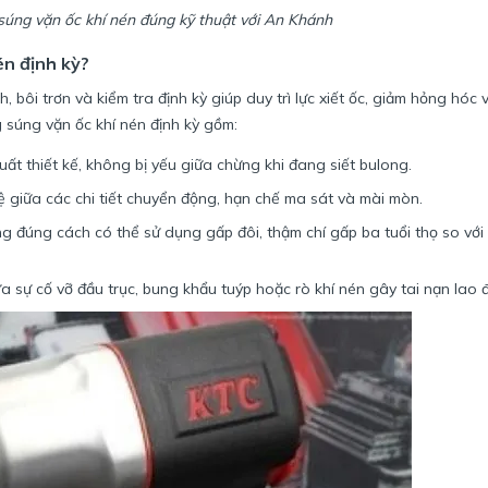
úng vặn ốc khí nén đúng kỹ thuật với An Khánh
én định kỳ?
, bôi trơn và kiểm tra định kỳ giúp duy trì lực xiết ốc, giảm hỏng hóc 
ng súng vặn ốc khí nén định kỳ gồm:
t thiết kế, không bị yếu giữa chừng khi đang siết bulong.
giữa các chi tiết chuyển động, hạn chế ma sát và mài mòn.
 đúng cách có thể sử dụng gấp đôi, thậm chí gấp ba tuổi thọ so với
sự cố vỡ đầu trục, bung khẩu tuýp hoặc rò khí nén gây tai nạn lao 