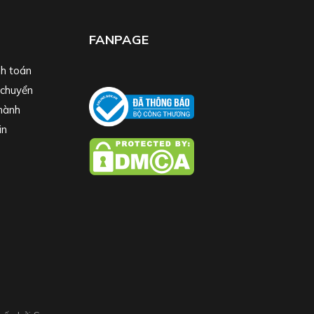
FANPAGE
h toán
 chuyển
hành
in