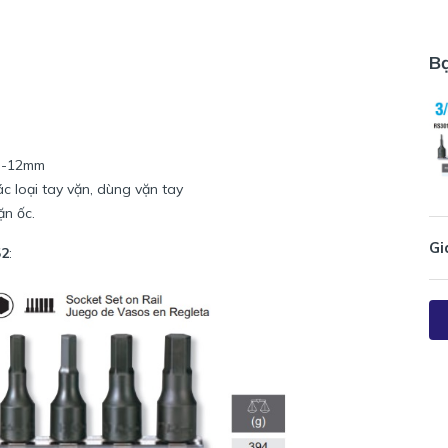
B
 3-12mm
c loại tay vặn, dùng vặn tay
ặn ốc.
Gi
52
: