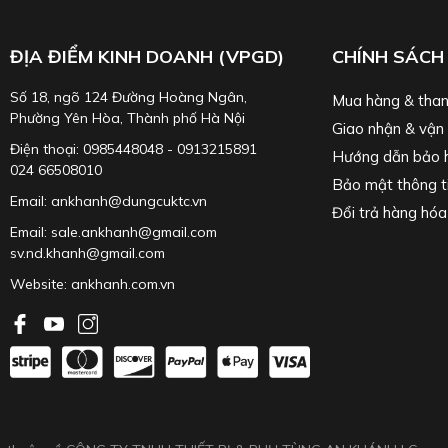
ĐỊA ĐIỂM KINH DOANH (VPGD)
CHÍNH SÁCH
Số 18, ngõ 124 Đường Hoàng Ngân,
Mua hàng & than
Phường Yên Hòa, Thành phố Hà Nội
Giao nhận & vận
Điện thoại: 0985448048 - 0913215891
Hướng dẫn bảo 
024 66508010
Bảo mật thông t
Email: ankhanh@dungcuktc.vn
Đổi trả hàng hóa
Email: sale.ankhanh@gmail.com
sv.nd.khanh@gmail.com
Website:
ankhanh.com.vn