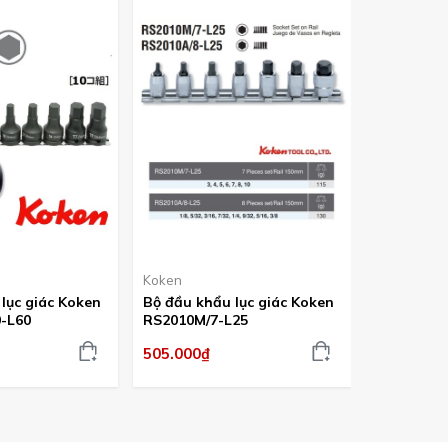
Koken
Koken
lục giác Koken
Bộ đầu khẩu lục giác Koken
Bộ đầu kh
-L60
RS2010M/7-L25
RS3010M/
505.000₫
835.000₫