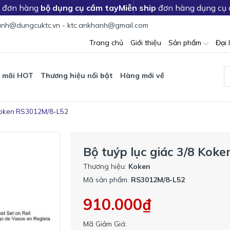
c đơn hàng
bộ dụng cụ cầm tay
Miễn ship
đơn hàng dụng cụ
nh@dungcuktc.vn - ktc.ankhanh@gmail.com
Trang chủ
Giới thiệu
Sản phẩm
Đại 
 mãi HOT
Thương hiệu nổi bật
Hàng mới về
8 Koken RS3012M/8-L52
Bộ tuýp lục giác 3/8 Ko
Thương hiệu:
Koken
Mã sản phẩm:
RS3012M/8-L52
910.000₫
Mã Giảm Giá: