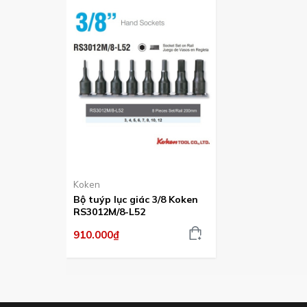
Với chiều dài đầu lục giác khẩ
Mã số 3012M.52, phần kết nối tay vặn 
Các cỡ thường dùng với chiều dài 5
Koken
Bộ tuýp lục giác 3/8 Koken
RS3012M/8-L52
Tham khảo thêm với các 
910.000₫
Quy tắc về mã số với đầu lục giá
Tiêu chuẩn đóng gói luôn được áp d
Với lựa chọn dùng với sú