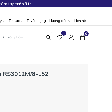
 cầm tay
trên 3tr
lý
Tin tức
Tuyển dụng
Hướng dẫn
Liên hệ
0
0
ken RS3012M/8-L52