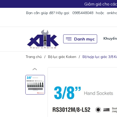
Giảm giá
cho cá
Bạn cần giúp đỡ? Hãy gọi:
0985448048
hoặc
ankha
Khuyến
Danh mục
Trang chủ
Bộ lục giác Koken
Bộ tuýp lục giác 3/