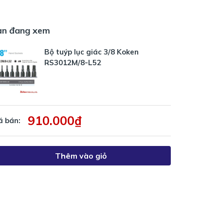
ạn đang xem
Bộ tuýp lục giác 3/8 Koken
RS3012M/8-L52
910.000₫
á bán:
Thêm vào giỏ