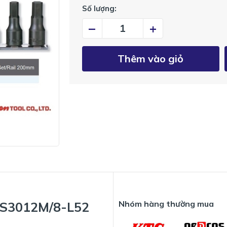
Số lượng:
–
+
Thêm vào giỏ
Nhóm hàng thường mua
 RS3012M/8-L52