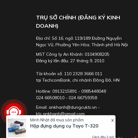
TRỤ SỞ CHÍNH (ĐĂNG KÝ KINH
DOANH)
Địa chỉ: Số 16, ngõ 119/189 Đường Nguyễn
Ngọc Vũ, Phường Yên Hòa, Thành phố Hà Nội
MST Công ty An Khánh: 0104908205
Đăng ký lần đầu: 27 tháng 9, 2010
Tài khoản số: 110 2328 3666 011
tại TechcomBank, chi nhánh Đông Đô, HN
Hotline: 0913215891 - 0985448048
024 66508010 - 024 66759358
Email: ankhanh@dungcuktc.vn -
ktc.ankhanh@gmail.com
x
Minh Nhật
đã mua sản phẩm
Hộp đựng dụng cụ Toyo T-320
Cách đây 2 giờ