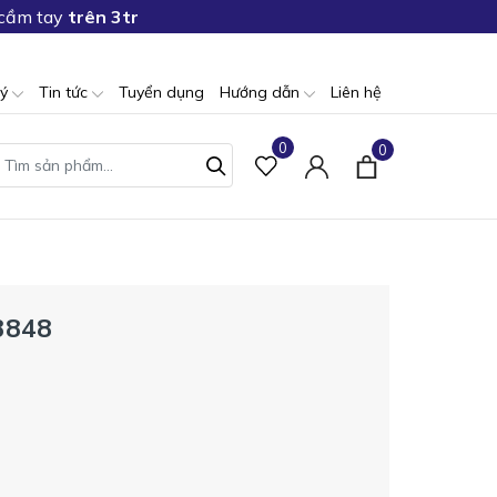
 cầm tay
trên 3tr
lý
Tin tức
Tuyển dụng
Hướng dẫn
Liên hệ
0
0
33848