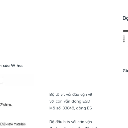
B
nh của Wiha:
Gi
Bộ tô vít với đầu vặn vít
với cán vặn dòng ESD
Mã số: 33848, dòng ES
Bộ đầu bits với cán vặn