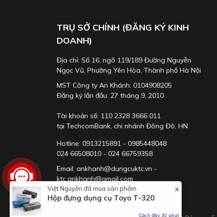
TRỤ SỞ CHÍNH (ĐĂNG KÝ KINH
DOANH)
Địa chỉ: Số 16, ngõ 119/189 Đường Nguyễn
Ngọc Vũ, Phường Yên Hòa, Thành phố Hà Nội
MST Công ty An Khánh: 0104908205
Đăng ký lần đầu: 27 tháng 9, 2010
Tài khoản số: 110 2328 3666 011
tại TechcomBank, chi nhánh Đông Đô, HN
Hotline: 0913215891 - 0985448048
024 66508010 - 024 66759358
Email: ankhanh@dungcuktc.vn -
ktc.ankhanh@gmail.com
x
Việt Nguyễn
đã mua sản phẩm
Hộp đựng dụng cụ Toyo T-320
Cách đây 30 phút