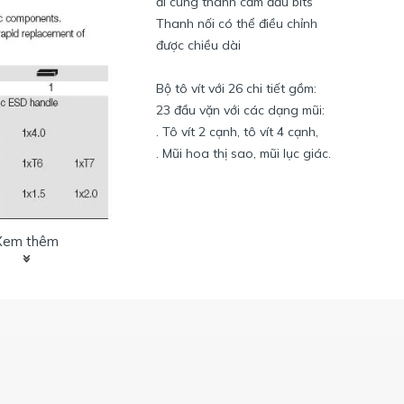
đi cùng thanh cắm đầu bits
Thanh nối có thể điều chỉnh
được chiều dài
Bộ tô vít với 26 chi tiết gồm:
23 đầu vặn với các dạng mũi:
. Tô vít 2 cạnh, tô vít 4 cạnh,
. Mũi hoa thị sao, mũi lục giác.
Xem thêm
00 EB26 ESD)
:
Bộ tô vít nhiều đầu Wiha
Mã số: 7000 EB26 ESD (33848)
Với 26 chi tiết, gồm:
. Đầu mũi 2 cạnh, 4 cạnh,
. Đầu mũi hình sao (T3-T10)