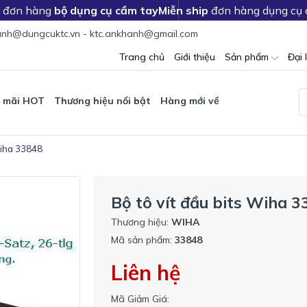
c đơn hàng
bộ dụng cụ cầm tay
Miễn ship
đơn hàng dụng cụ
nh@dungcuktc.vn - ktc.ankhanh@gmail.com
Trang chủ
Giới thiệu
Sản phẩm
Đại 
 mãi HOT
Thương hiệu nổi bật
Hàng mới về
 Wiha 33848
Bộ tô vít đầu bits Wiha 
Thương hiệu:
WIHA
Mã sản phẩm:
33848
Liên hệ
Mã Giảm Giá: