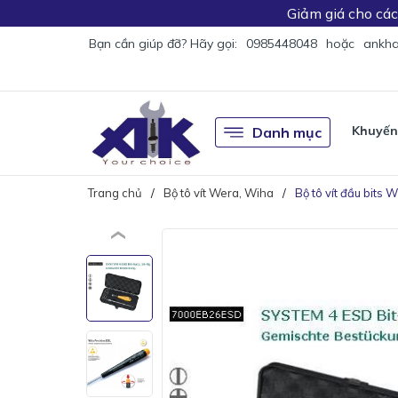
Giảm giá
cho cá
Bạn cần giúp đỡ? Hãy gọi:
0985448048
hoặc
ankha
Khuyến
Danh mục
Trang chủ
Bộ tô vít Wera, Wiha
Bộ tô vít đầu bits