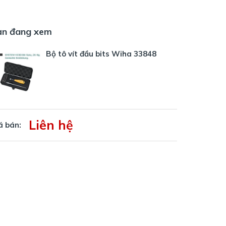
ạn đang xem
Bộ tô vít đầu bits Wiha 33848
Liên hệ
á bán: