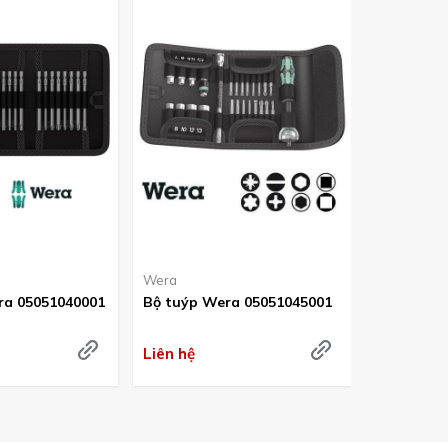
Wera
WIHA
ra 05051040001
Bộ tuýp Wera 05051045001
Bộ tô vít 
08463
Liên hệ
Liên hệ