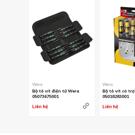
Wera
Wera
Bộ tô vít điện tử Wera
Bộ tô vít có tr
05073675001
05018283001
Liên hệ
Liên hệ