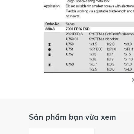
Hình ảnh bộ tô vít nhiều đầu ESD Wiha 33848 (70
Sản phẩm bạn vừa xem