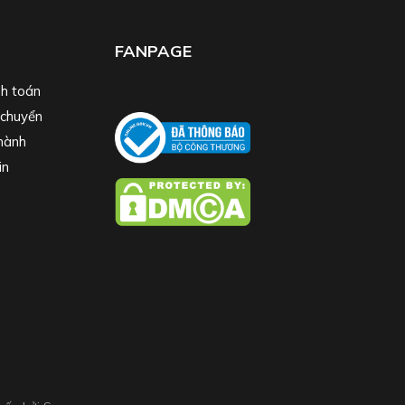
FANPAGE
h toán
 chuyển
hành
in