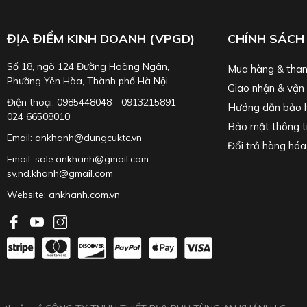
ĐỊA ĐIỂM KINH DOANH (VPGD)
CHÍNH SÁCH
Số 18, ngõ 124 Đường Hoàng Ngân,
Mua hàng & than
Phường Yên Hòa, Thành phố Hà Nội
Giao nhận & vận
Điện thoại: 0985448048 - 0913215891
Hướng dẫn bảo 
024 66508010
Bảo mật thông t
Email: ankhanh@dungcuktc.vn
Đổi trả hàng hóa
Email: sale.ankhanh@gmail.com
sv.nd.khanh@gmail.com
Website:
ankhanh.com.vn